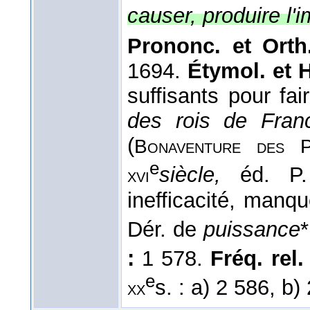
causer, produire l'
Prononc. et Orth
1694.
Étymol. et H
suffisants pour fa
des rois de Fra
(
Bonaventure des
P
e
siècle,
éd. P
xvi
inefficacité, manqu
Dér. de
puissance
*
:
1 578.
Fréq. rel. 
e
s. : a) 2 586, b)
xx