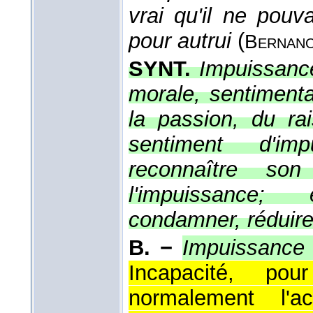
vrai qu'il ne pouv
pour autrui
(
Bernan
SYNT.
Impuissance
morale, sentimenta
la passion, du ra
sentiment d'imp
reconnaître son
l'impuissance;
condamner, réduire
B. −
Impuissance
Incapacité, p
normalement l'