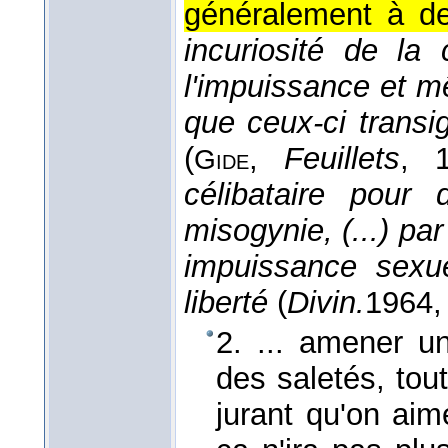
généralement à de
incuriosité de la
l'impuissance et mê
que ceux-ci transi
(
,
Feuillets
, 
Gide
célibataire pour 
misogynie, (...) pa
impuissance sexue
liberté
(
Divin.
1964
,
2. ... amener u
des saletés, tout
jurant qu'on aim