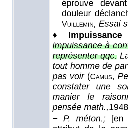
éprouve devant
douleur déclanc
,
Essai s
Vuillemin
♦
Impuissance
impuissance à conv
représenter qqc.
La
tout homme de parta
pas voir
(
,
Pe
Camus
constater une so
manier le raison
pensée math.,
194
−
P. méton.;
[en