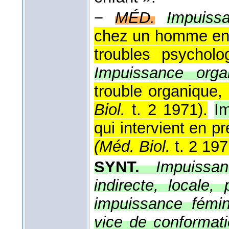
−
MÉD.
Impuissa
chez un homme en 
troubles psycholo
Impuissance orga
trouble organique, 
Biol.
t. 2 1971
).
Im
qui intervient en p
(
Méd. Biol.
t. 2 19
SYNT.
Impuissan
indirecte, locale
impuissance fémin
vice de conformati