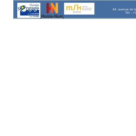
44, avenue de l
Tél. : 