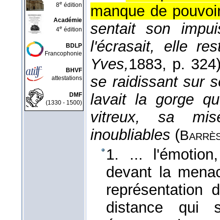
e
8
édition
manque de pouvoir
Académie
sentait son impui
e
4
édition
l'écrasait, elle re
BDLP
Francophonie
Yves,
1883
, p. 324)
BHVF
se raidissant sur 
attestations
lavait la gorge q
DMF
(1330 - 1500)
vitreux, sa mis
inoubliables
(
Barrè
1. ... l'émotio
devant la menace
représentation 
distance qui s