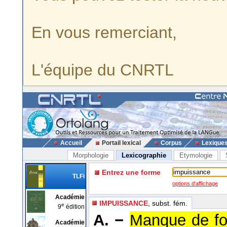
En vous remerciant,
L'équipe du CNRTL
Accueil
Portail lexical
Corpus
Lexique
Morphologie
Lexicographie
Etymologie
Entrez une forme
TLFi
options d'affichage
Académie
IMPUISSANCE
, subst. fém.
e
9
édition
A. −
Manque de fo
Académie