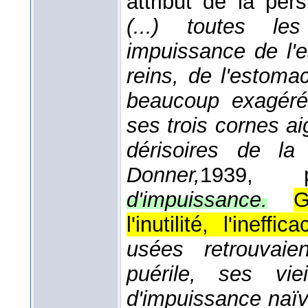
attribut de la pers
(...) toutes le
impuissance de l'e
reins, de l'estom
beaucoup exagéré 
ses trois cornes a
dérisoires de l
Donner,
1939
, p
d'impuissance.
G
l'inutilité, l'ineff
usées retrouvaie
puérile, ses vi
d'impuissance naïv