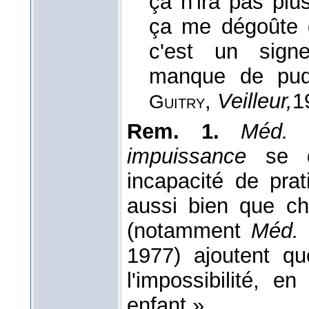
ça n'ira pas plus
ça me dégoûte 
c'est un sign
manque de pud
,
Veilleur,
1
Guitry
Rem. 1.
Méd. 
impuissance
se 
incapacité de pra
aussi bien que c
(notamment
Méd. 
1977) ajoutent qu
l'impossibilité, e
enfant ».