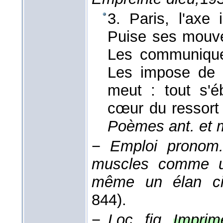
3. Paris, l'axe
Puise ses mouve
Les communique
Les impose de f
meut : tout s'éb
cœur du ressort 
Poèmes ant. et 
−
Emploi pronom. 
muscles comme un 
même un élan ci
844).
−
Loc. fig.
Imprim