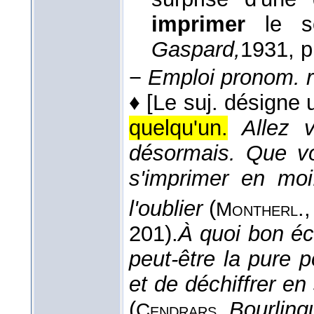
imprimer
le s
Gaspard,
1931
, p
−
Emploi pronom. ré
♦
[Le suj. désigne
quelqu'un.
Allez v
désormais. Que vo
s'imprimer en moi
l'oublier
(
.
Montherl
201).
À quoi bon écr
peut-être la pure 
et de déchiffrer e
(
,
Bourling
Cendrars