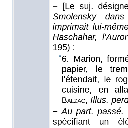
−
[Le suj. désign
Smolensky dans 
imprimait lui-mêm
Haschahar, l'Aur
195) :
6. Marion, form
papier, le trem
l'étendait, le ro
cuisine, en al
,
Illus. per
Balzac
−
Au part. passé.
spécifiant un é