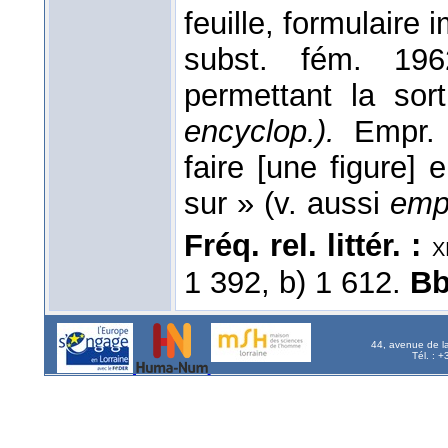
feuille, formulaire
subst. fém. 196
permettant la sor
encyclop.).
Empr. 
faire [une figure]
sur » (v. aussi
emp
Fréq. rel. littér. :
x
1 392, b) 1 612.
B
44, avenue de l
Tél. : 