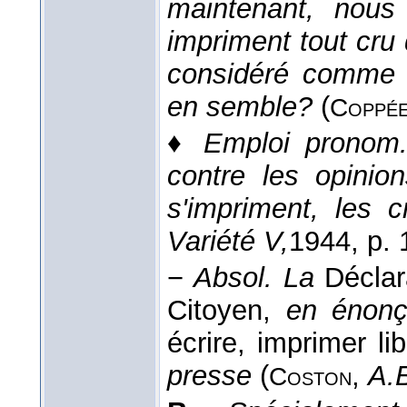
maintenant, nous
impriment tout cru 
considéré comme u
en semble?
(
Coppé
♦
Emploi pronom.
contre les opinio
s'impriment, les
Variété V,
1944
, p. 
−
Absol.
La
Déclar
Citoyen,
en énon
écrire, imprimer l
presse
(
,
A.B
Coston