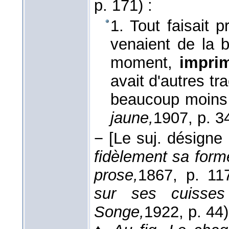
p. 171) :
1. Tout faisait
venaient de la 
moment,
impr
avait d'autres tr
beaucoup moins 
jaune,
1907
, p. 3
−
[Le suj. désigne
fidèlement sa form
prose,
1867
, p. 117
sur ses cuisse
Songe,
1922
, p. 44)