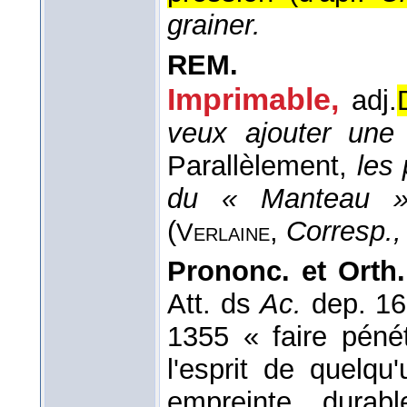
grainer.
REM.
Imprimable,
adj.
veux ajouter une
Parallèlement,
les
du « Manteau 
(
,
Corresp.
Verlaine
Prononc. et Orth
Att. ds
Ac.
dep. 1
1355 « faire péné
l'esprit de quelq
empreinte durab