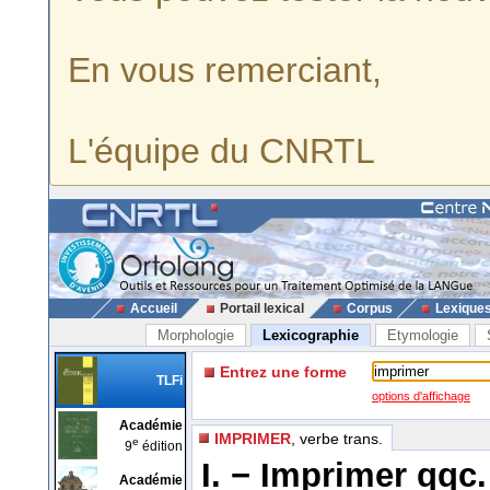
En vous remerciant,
L'équipe du CNRTL
Accueil
Portail lexical
Corpus
Lexique
Morphologie
Lexicographie
Etymologie
Entrez une forme
TLFi
options d'affichage
Académie
IMPRIMER
, verbe trans.
e
9
édition
I. −
Imprimer qqc.
Académie