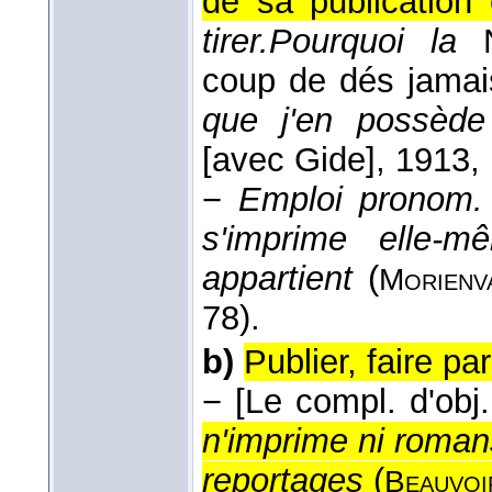
de sa publication 
tirer.
Pourquoi la
coup de dés jamai
que j'en possèd
[avec Gide]
, 1913
,
−
Emploi pronom. 
s'imprime elle-m
appartient
(
Morienv
78).
b)
Publier, faire pa
−
[Le compl. d'obj.
n'imprime ni roman
reportages
(
Beauvoi