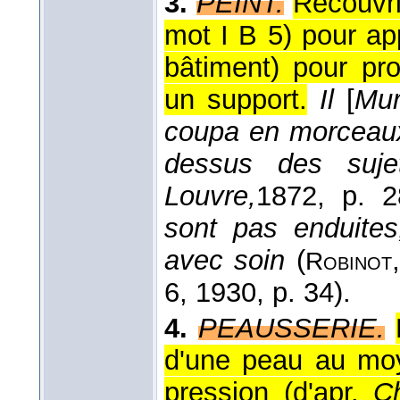
3.
PEINT.
Recouvri
mot I B 5) pour ap
bâtiment) pour pr
un support.
Il
[
Mur
coupa en morceaux 
dessus des suj
Louvre,
1872
, p. 2
sont pas enduite
avec soin
(
Robinot
6
, 1930
, p. 34).
4.
PEAUSSERIE.
d'une peau au moy
pression (
d'apr.
C