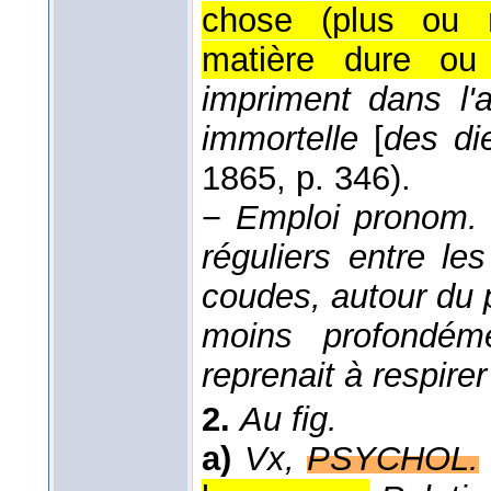
chose (plus ou 
matière dure ou
impriment dans l'
immortelle
[
des di
1865
, p. 346).
−
Emploi pronom.
réguliers entre le
coudes, autour du 
moins profondém
reprenait à respire
2.
Au fig.
a)
Vx,
PSYCHOL.