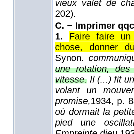
vieux valet de c
202).
C. −
Imprimer qqc
1.
Faire faire u
chose, donner d
Synon.
communique
une rotation, de
vitesse.
Il (...) fi
volant un mouve
promise,
1934
, p. 8
où dormait la petit
pied une oscilla
Empreinte dieu,
19