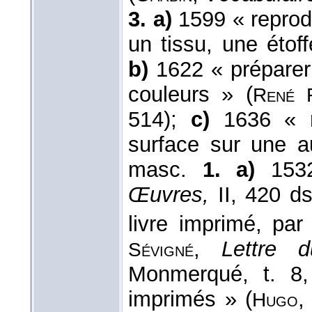
3. a)
1599 « reprod
un tissu, une étoff
b)
1622 « préparer
couleurs » (
René
514);
c)
1636 « r
surface sur une a
masc.
1. a)
153
Œuvres,
II, 420 d
livre imprimé, pa
,
Lettre 
Sévigné
Monmerqué, t. 8
imprimés » (
Hugo