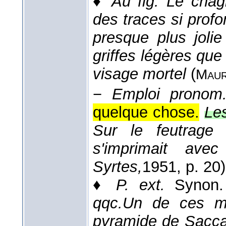
♦
Au fig.
Le chag
des traces si profo
presque plus joli
griffes légères qu
visage mortel
(
Maur
−
Emploi pronom
quelque chose.
Les
Sur le feutrage
s'imprimait ave
Syrtes,
1951
, p. 20)
♦
P. ext.
Synon
qqc.
Un de ces mo
pyramide de Saccar