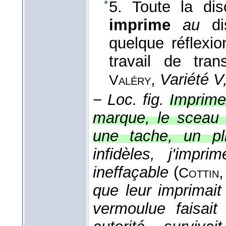
5. Toute la dis
imprime
au
d
quelque réflexio
travail de tran
,
Variété V
Valéry
−
Loc. fig.
Imprimer
marque, le sceau 
une tache, un pli
infidèles, j'imp
ineffaçable
(
Cottin
que leur imprimait l
vermoulue faisait