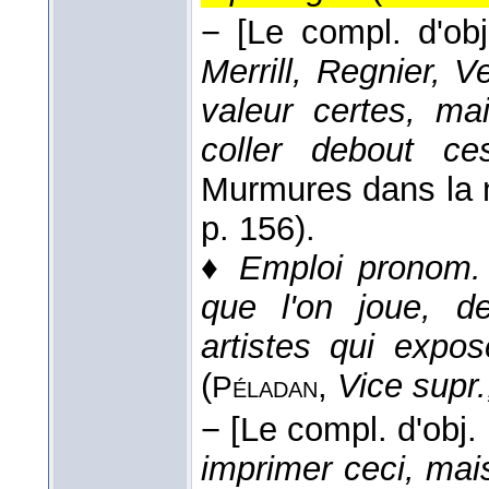
−
[Le compl. d'ob
Merrill, Regnier,
valeur certes, ma
coller debout ce
Murmures dans la n
p. 156).
♦
Emploi pronom. 
que l'on joue, d
artistes qui expo
(
,
Vice supr.
Péladan
−
[Le compl. d'obj.
imprimer ceci, mais 