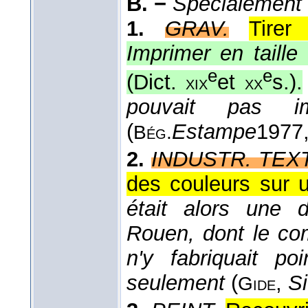
B. −
Spécialement
1.
GRAV.
Tirer
Imprimer en taille
e
e
(
Dict.
et
s.
).
xix
xx
pouvait pas i
(
Estampe
1977
Bég.
2.
INDUSTR. TEXT
des couleurs sur u
était alors une 
Rouen, dont le co
n'y fabriquait po
seulement
(
,
Si
Gide