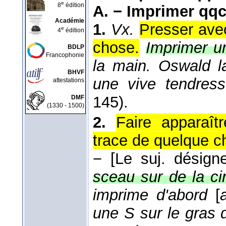
e
8
édition
A. −
Imprimer qqc
Académie
1.
Vx.
Presser ave
e
4
édition
chose.
Imprimer un
BDLP
Francophonie
la main. Oswald l
BHVF
une vive tendre
attestations
145).
DMF
(1330 - 1500)
2.
Faire apparaît
trace de quelque c
−
[Le suj. désigne
sceau sur de la ci
imprime d'abord
[
une S sur le gras