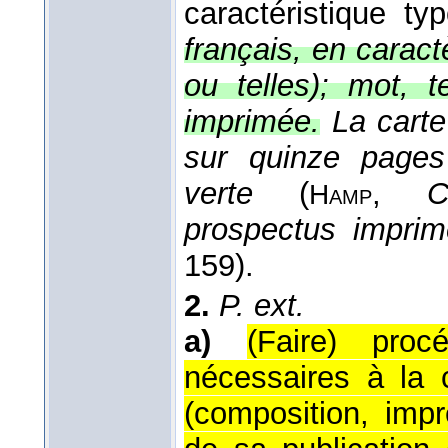
caractéristique typ
français, en caractè
ou telles); mot, t
imprimée.
La carte
sur quinze pages
verte
(
,
C
Hamp
prospectus impri
159).
2.
P. ext.
a)
(Faire) pro
nécessaires à la c
(composition, impr