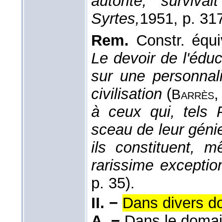
autorité, surviv
Syrtes,
1951
, p. 31
Rem.
Constr. équ
Le devoir de l'éduc
sur une personnal
civilisation
(
Barrès
à ceux qui, tels 
sceau de leur géni
ils constituent, 
rarissime excepti
p. 35).
II. −
Dans divers 
A. −
Dans le domain