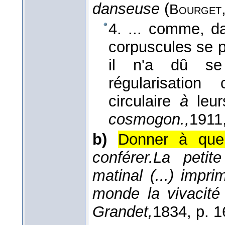
danseuse
(
Bourget
4. ... comme, d
corpuscules se pr
il n'a dû se
régularisation
circulaire
à
leur
cosmogon.,
1911
b)
Donner à quel
conférer.
La petite
matinal (...) impr
monde la vivacité
Grandet,
1834
, p. 1