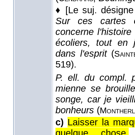
♦
[Le suj. désigne
Sur ces cartes 
concerne l'histoire
écoliers, tout en
dans l'esprit
(
Saint
519).
P. ell. du compl. 
mienne se brouil
songe, car je viei
bonheurs
(
Montherl
c)
Laisser la marq
quelque chose.