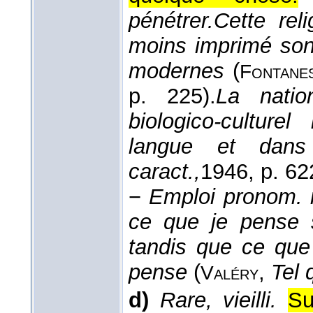
pénétrer.
Cette rel
moins imprimé son 
modernes
(
Fontane
p. 225).
La nati
biologico-cultur
langue et dans
caract.,
1946
, p. 62
−
Emploi pronom. r
ce que je pense 
tandis que ce que 
pense
(
,
Tel 
Valéry
d)
Rare, vieilli.
Su