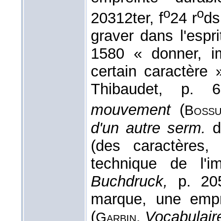
o
o
20312ter, f
24 r
d
graver dans l'espri
1580 « donner, i
certain caractère 
Thibaudet, p. 
mouvement
(
Bossu
d'un autre serm.
(des caractères,
technique de l'i
Buchdruck,
p. 20
marque, une empr
(
,
Vocabulaire
Garbin