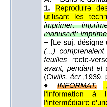
1.
Reproduire de
utilisant les tech
imprimer; imprim
manuscrit; imprime
−
[Le suj. désigne 
(...) comprenaient
feuilles
recto-ver
avant, pendant et
(
Civilis. écr.,
1939
, 
♦
INFORMAT.
,
l'information à 
l'intermédiaire d'un