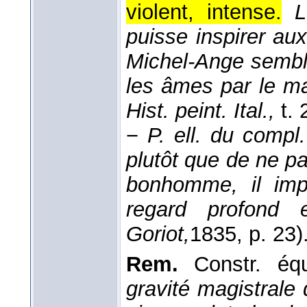
violent, intense.
L
puisse inspirer aux 
Michel-Ange semble
les âmes par le ma
Hist. peint. Ital.,
t. 
−
P. ell. du compl.
plutôt que de ne pas
bonhomme, il impr
regard profond 
Goriot,
1835
, p. 23)
Rem.
Constr. éq
gravité magistrale