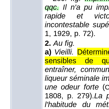
qqc.
Il n'a pu im
rapide et victo
incontestable sup
1
, 1929
, p. 72).
2.
Au fig.
a)
Vieilli.
Détermine
sensibles de qu
entraîner, commun
liqueur séminale i
une odeur forte
(
C
1808
, p. 279).
La p
l'habitude du mét