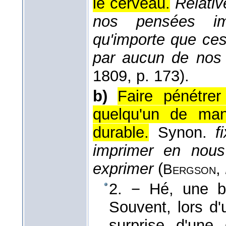
le cerveau.
Relati
nos pensées im
qu'importe que ces
par aucun de no
1809
, p. 173).
b)
Faire pénétrer
quelqu'un de man
durable.
Synon.
f
imprimer en nous
exprimer
(
,
Bergson
2. − Hé, une bo
Souvent, lors d'
surprise d'une 