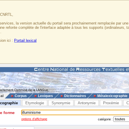
u CNRTL,
services, la version actuelle du portail sera prochainement remplacée par un
 une refonte complète de l'interface adaptée à tous les supports (ordinateurs, t
.
ion ici :
Portail lexical
cal
Corpus
Lexiques
Dictionnaires
Métalexicographie
icographie
Etymologie
Synonymie
Antonymie
Proxémie
C
ne forme
options d'affichage
catégorie :