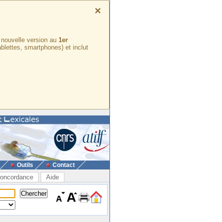
×
e nouvelle version au
1er
ablettes, smartphones) et inclut
Outils
Contact
oncordance
Aide