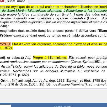
SME
, subst. masc.
octrine mystique de ceux qui croient et recherchent l'illumination intér
de Saint-Martin; l'illuminisme allemand.
L'illuminisme a fait beauc
Elle trouve la force surnaturelle de son âme (...) dans des idées reli
 trouve confondu avec quelques croyances orientales
(
.
,
Voy
Lamart
poétique est envahie aujourd'hui par un esprit de mysticisme et même d
 240) :
 imagination était exaltée dans les choses pures, il dériva vers l'
illu
Krüdner exerça pendant quelque temps un véritable ascendant sur lu
PSYCH.
État d'excitation cérébrale accompagné d'extase et d'hallucina
. 1972
).
l
adj. et subst.
a)
Adj.
Propre à l'illuminisme.
Elle passait pour proté
 avaient repris racine comme par enchantement
(
,
Syrtes,
1951
, p.
Gracq
e
Au
siècle, parmi les zélateurs du Dieu de la Bible, nous penson
xviii
e
,
Recherches sur le discours illuministe au
siècle
d
êcheux
xviii
t. 26
, 1971
, p. 682).
 Orth. :
[il(l)yminism̥]. Att. ds
Ac.
dep. 1835.
Étymol. et Hist.
1798 (
Laf
fr.,
p. 276 ds
.
DDL
t. 15). Dér. de
illuminé (illuminer
*
);
suff.
-isme
*
Quem