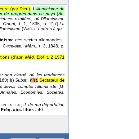
ieure (par Dieu).
L'illuminisme de
oup de progrès dans ce pays
(
Ac.
gieuses exaltées, où l'illuminisme
. Orient,
t. 1
, 1835
, p. 217).
La
'illuminisme
(
,
Lettres à qq.-
Valéry
minisme
des sectes allemandes :
i.
,
Mém.,
t. 3
, 1848
, p.
Chateaubr.
tions (
d'apr.
Méd. Biol.
t. 2 1971
ger son clergé, où les tendances
 189).
b)
Subst.,
hist.
Sectateur de
s devoir compter l'illuministe
(
G.
s
Annales. Économies, Sociétés,
-
,
J. de ma déportation
fon
Ladebat
.
Fréq. abs. littér. :
40.