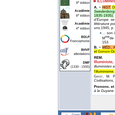
ILLUMINI
e
9
édition
A. −
HIST.
D
Académie
Swedenborg, 
e
1835-1935
).
8
édition
d'Europe se
littérature 
Académie
uns,
1945
, p.
e
4
édition
... son
me
BDLP
M
de 
Francophonie
153.
B. −
MÉD., 
BHVF
et
-
Garnier
De
attestations
REM.
Illuministe,
DMF
illuministes
(1330 - 1500)
l'illuminisme.
, M.
Gayot
P
Civilisations,
Prononc. et
à la Guyane 