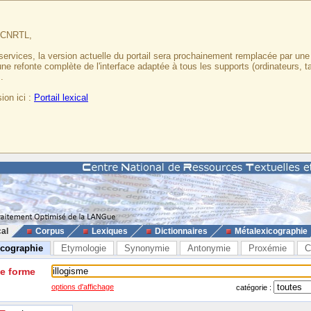
u CNRTL,
services, la version actuelle du portail sera prochainement remplacée par un
 une refonte complète de l'interface adaptée à tous les supports (ordinateurs, t
.
ion ici :
Portail lexical
cal
Corpus
Lexiques
Dictionnaires
Métalexicographie
icographie
Etymologie
Synonymie
Antonymie
Proxémie
C
ne forme
options d'affichage
catégorie :