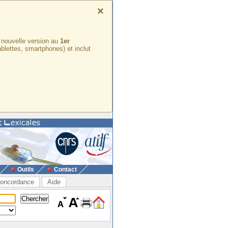
×
e nouvelle version au
1er
ablettes, smartphones) et inclut
Outils
Contact
oncordance
Aide