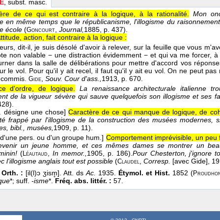
E
, subst. masc.
ère de ce qui est contraire à la logique, à la rationalité.
Mon oncl
e en même temps que le républicanisme, l'illogisme du raisonnement, 
te école
(
,
Journal,
1885
, p. 437).
Goncourt
ttitude, action, fait contraire à la logique :
urs, dit-il, je suis désolé d'avoir à relever, sur la feuille que vous m'
ote non valable − une distraction évidemment − et qui va me forcer, à
urner dans la salle de délibérations pour mettre d'accord vos répons
ur le vol. Pour qu'il y ait recel, il faut qu'il y ait eu vol. On ne peut pas
é commis.
,
Souv. Cour d'ass.,
1913
, p. 670.
Gide
e d'ordre, de logique.
La renaissance architecturale italienne tr
t de la vigueur sévère qui sauve quelquefois son illogisme et ses fa
428).
. désigne une chose]
Caractère de ce qui manque de logique, de co
été frappé par l'illogisme de la construction des musées modernes, s
es, bibl., musées,
1909
, p. 11).
 d'une pers. ou d'un groupe hum.]
Comportement imprévisible, un peu f
evenir un jeune homme, et ces mêmes dames se montrer un beau 
éminin!
(
,
In memor.,
1905
, p. 186).
Pour Chesterton, j'ignore to
Léautaud
c l'illogisme anglais tout est possible
(
,
Corresp.
[avec Gide]
, 1
Claudel
 Orth. :
[il(l)ɔ ʒism̥]. Att. ds
Ac.
1935.
Étymol. et Hist.
1852 (
Proudho
ique
*; suff.
-isme
*.
Fréq. abs. littér. :
57.