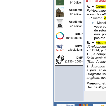
ILLOGISM
e
9
édition
A. −
Caract
Académie
Polytechniqu
e
sortis de cet
8
édition
−
P. méton.
A
Académie
− Messie
e
4
édition
votre v
de reto
non,
po
BDLP
pas ét
Francophonie
B. −
Absenc
BHVF
développemen
attestations
art,
1914
, p. 
1.
[Le compl
Seidl avait 
DMF
(
,
Archiv
(1330 - 1500)
Réau
2.
[À propos
à peu, et d
l'illogisme f
anglican; ave
Prononc. et
Dér. de
illog