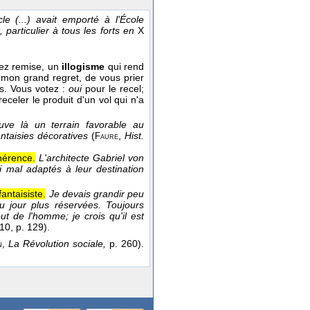
e (...) avait emporté à l'École
particulier à tous les forts en
X
avez remise, un
illogisme
qui rend
 mon grand regret, de vous prier
es. Vous votez :
oui
pour le recel;
 receler le produit d'un vol qui n'a
ouve là un terrain favorable au
ntaisies décoratives
(
,
Hist.
Faure
hérence.
L'architecte Gabriel von
i mal adaptés à leur destination
antaisiste.
Je devais grandir peu
jour plus réservées. Toujours
ut de l'homme; je crois qu'il est
910
, p. 129).
,
La Révolution sociale,
p. 260).
n