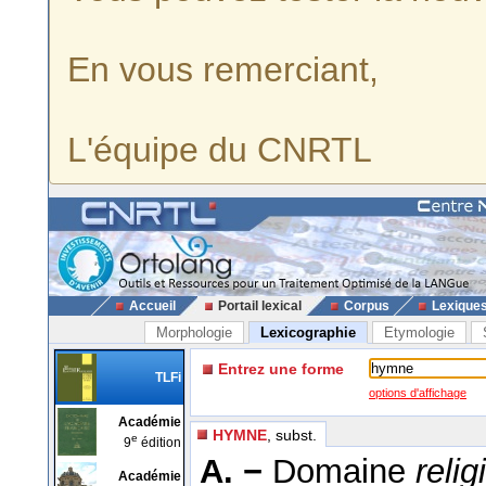
En vous remerciant,
L'équipe du CNRTL
Accueil
Portail lexical
Corpus
Lexique
Morphologie
Lexicographie
Etymologie
Entrez une forme
TLFi
options d'affichage
Académie
HYMNE
, subst.
e
9
édition
A. −
Domaine
relig
Académie