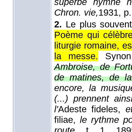
superbe hymne 
Chron. vie,
1931
, p
2.
Le plus souven
Poème qui célèbre 
liturgie romaine, es
la messe.
Synon
Ambroise, de Fortu
de matines, de la
encore, la musiqu
(...) prennent ai
l'
Adeste fideles,
e
filiae,
le rythme p
route,
t. 1
, 189