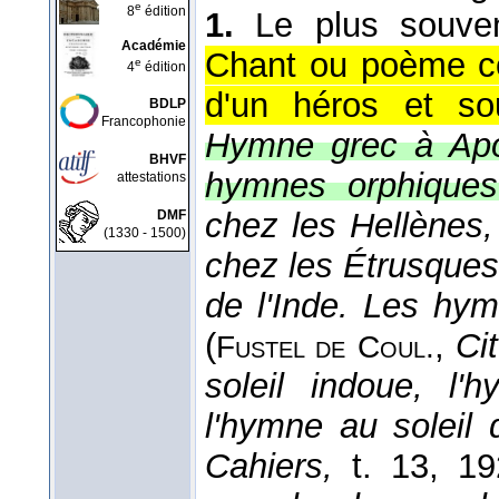
e
8
édition
1.
Le plus souv
Académie
Chant ou poème co
e
4
édition
d'un héros et sou
BDLP
Francophonie
Hymne grec à Apo
BHVF
hymnes orphiques
attestations
chez les Hellènes,
DMF
(1330 - 1500)
chez les Étrusques
de l'Inde. Les hy
(
,
Ci
Fustel de
Coul.
soleil indoue, l
l'hymne au soleil
Cahiers,
t. 13
, 19