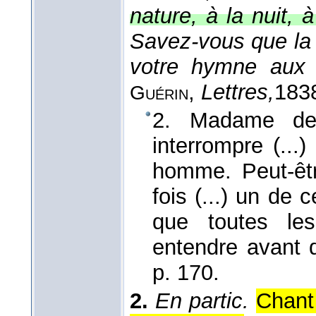
nature, à la nuit,
Savez-vous que la f
votre hymne aux 
,
Lettres,
183
Guérin
2. Madame de 
interrompre (...
homme. Peut-êtr
fois (...) un de 
que toutes le
entendre avant 
p. 170.
2.
En partic.
Chant 