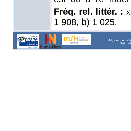
Fréq. rel. littér. :
x
1 908, b) 1 025.
44, avenue de l
Tél. : 