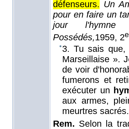
défenseurs.
Un Amé
pour en faire un ta
jour l'hymne
e
Possédés,
1959
, 2
3. Tu sais que, 
Marseillaise ». 
de voir d'honora
fumerons et reti
exécuter un
hy
aux armes, plei
meurtres sacrés
Rem.
Selon la tra