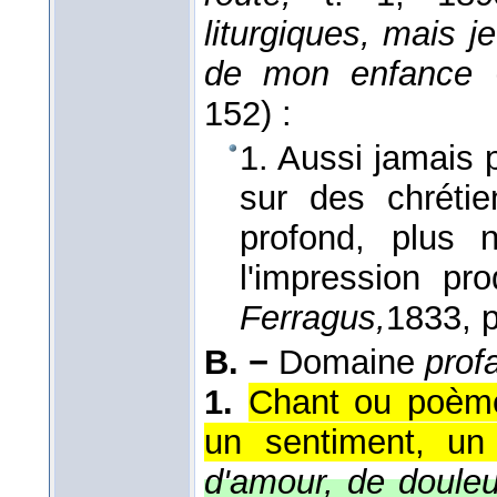
liturgiques, mais 
de mon enfance
152) :
1. Aussi jamais 
sur des chrétie
profond, plus 
l'impression pr
Ferragus,
1833
, 
B. −
Domaine
prof
1.
Chant ou poème
un sentiment, un
d'amour, de doule