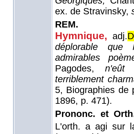
Géorgiques,
Chant
ex. de Stravinsky,
REM.
Hymnique,
adj.
D
déplorable que 
admirables poèm
Pagodes,
n'eût
terriblement char
5, Biographies de p
1896
, p. 471).
Prononc. et Ort
L'orth. a agi sur