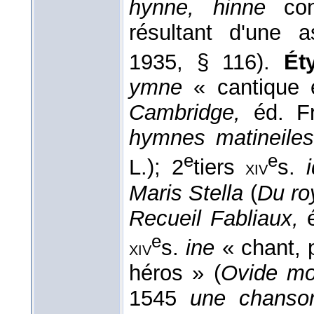
hynne, hinne
co
résultant d'une a
1935, § 116).
Ét
ymne
« cantique 
Cambridge,
éd. F
hymnes matineile
e
e
L.); 2
tiers
s.
xiv
Maris Stella
(
Du ro
Recueil Fabliaux,
e
s.
ine
« chant, 
xiv
héros » (
Ovide mo
1545
une chans