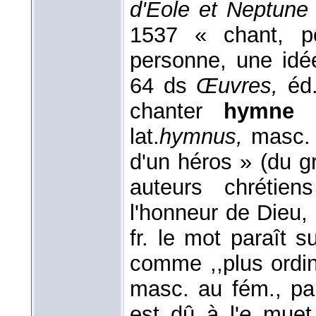
d'Eole et Neptun
1537 « chant, po
personne, une idée
64 ds
Œuvres,
éd
chanter
hymne
lat.
hymnus,
masc. 
d'un héros » (du gr
auteurs chrétie
l'honneur de Dieu,
fr. le mot paraît s
comme ,,plus ordin
masc. au fém., pa
est dû à l'
e
muet