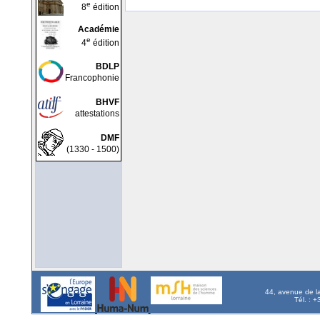
e
8
édition
Académie
e
4
édition
BDLP
Francophonie
BHVF
attestations
DMF
(1330 - 1500)
44, avenue de l
Tél. : 