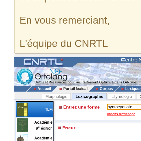
En vous remerciant,
L'équipe du CNRTL
Accueil
Portail lexical
Corpus
Lexique
Morphologie
Lexicographie
Etymologie
Entrez une forme
TLFi
options d'affichage
Académie
e
Erreur
9
édition
Académie