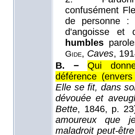
confusément Fleur
de personne : 
d'angoisse et
humbles
parol
,
Caves
, 19
Gide
B. −
Qui donn
déférence (envers 
Elle se fit, dans so
dévouée et aveug
Bette
, 1846
, p. 23
amoureux que je
maladroit peut-êtr