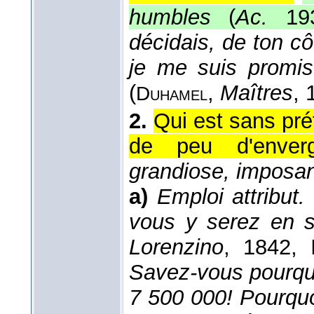
humbles
(
Ac.
19
décidais, de ton cô
je me suis promis
(
,
Maîtres
, 
Duhamel
2.
Qui est sans pré
de peu d'enverg
grandiose, imposan
a)
Emploi attribut.
vous y serez en 
Lorenzino
, 1842
, 
Savez-vous pourquo
7 500 000! Pourqu