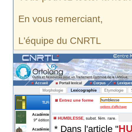
En vous remerciant,
L'équipe du CNRTL
Accueil
Portail lexical
Corpus
Lexique
Morphologie
Lexicographie
Etymologie
Entrez une forme
TLFi
options d'affichage
Académie
HUMBLESSE
, subst. fém. rare.
e
9
édition
HU
* Dans l'article "
Académie