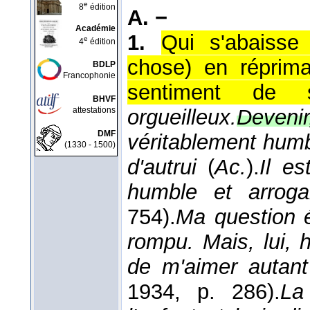
e
8
édition
A. −
Académie
1.
Qui s'abaisse 
e
4
édition
chose) en réprima
BDLP
Francophonie
sentiment de s
BHVF
attestations
orgueilleux.
Devenir
DMF
véritablement humb
(1330 - 1500)
d'autrui
(
Ac.
).
Il es
humble et arrog
754).
Ma question é
rompu. Mais, lui,
de m'aimer autan
1934
, p. 286).
La