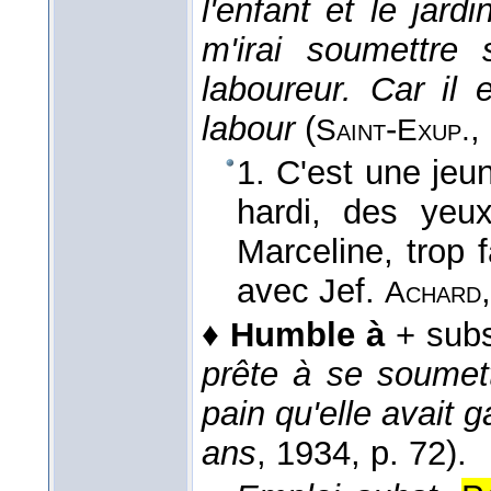
l'enfant et le jardi
m'irai soumettre
laboureur. Car il 
labour
(
-
,
Saint
Exup.
1. C'est une jeun
hardi, des yeu
Marceline, trop f
avec Jef.
Achard
♦
Humble à
+ subs
prête à se soumett
pain qu'elle avait
ans
, 1934
, p. 72).