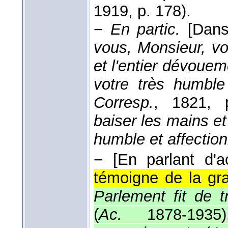
1919
, p. 178).
−
En partic.
[Dans
vous, Monsieur, vo
et l'entier dévoueme
votre très humble
Corresp.
, 1821
, 
baiser les mains et
humble et affectio
−
[En parlant d'a
témoigne de la gr
Parlement fit de 
(
Ac.
1878-1935
)