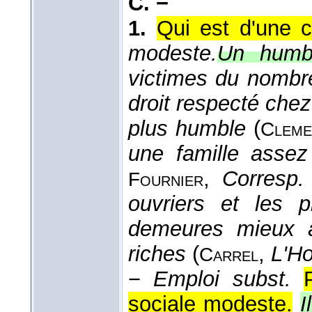
C. −
1.
Qui est d'une c
modeste.
Un humbl
victimes du nombre
droit respecté che
plus humble
(
Cleme
une famille asse
,
Corresp
Fournier
ouvriers et les 
demeures mieux a
riches
(
,
L'H
Carrel
−
Emploi subst.
sociale modeste.
I