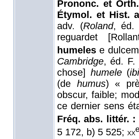
Prononc. et Orth
Étymol. et Hist. 
adv. (
Roland
, éd.
reguardet [Rolla
humeles
e dulcem
Cambridge
, éd. F
chose]
humele
(
ib
(de
humus
) « pr
obscur, faible; mo
ce dernier sens éta
Fréq. abs. littér. :
5 172, b) 5 525;
xx