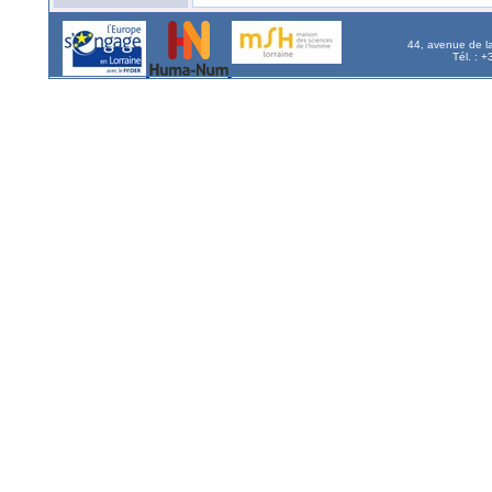
44, avenue de l
Tél. : 