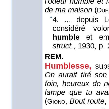
l'odeur humble et f
de ma maison
(
Duh
4. ... depuis L
considéré vol
humble
et em
struct.
, 1930
, p. 
REM.
Humblesse,
subs
On aurait tiré so
foin, heureux de n
lampe que tu avai
(
,
Bout route
,
Giono