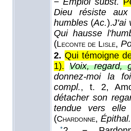
−
Emploi subst.
P
Dieu résiste au
humbles
(
Ac.
).
J'ai
Qui hausse l'humb
(
,
Po
Leconte de
Lisle
2.
Qui témoigne de 
1).
Voix, regard, 
donnez-moi la f
compl.
, t. 2, Am
détacher son regar
tendue vers elle
(
,
Épithal.
Chardonne
2. − Pardonne