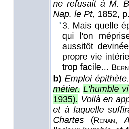
ne refusait à M.
Nap. le Pt
, 1852
, p
3. Mais quelle é
qui l'on mépris
aussitôt deviné
propre vie intéri
trop facile...
Bern
b)
Emploi épithète
métier.
L'humble vi
1935
).
Voilà en ap
et à laquelle suffi
Chartes
(
,
A
Renan