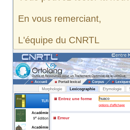
En vous remerciant,
L'équipe du CNRTL
Accueil
Portail lexical
Corpus
Lexique
Morphologie
Lexicographie
Etymologie
Entrez une forme
TLFi
options d'affichage
Académie
e
Erreur
9
édition
Académie