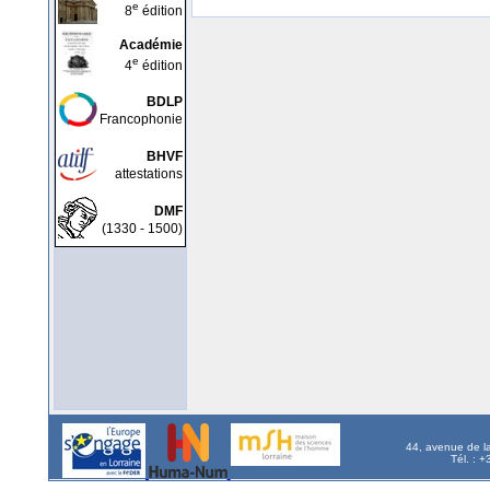
e
8
édition
Académie
e
4
édition
BDLP
Francophonie
BHVF
attestations
DMF
(1330 - 1500)
44, avenue de l
Tél. : 