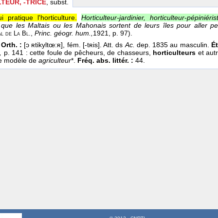
TEUR, -TRICE
, subst.
 pratique l'horticulture.
Horticulteur-jardinier, horticulteur-pépiniéris
s que les Maltais ou les Mahonais sortent de leurs îles pour aller p
,
Princ. géogr. hum.,
1921
, p. 97).
al de
La
Bl.
 Orth. :
[ɔ ʀtikyltœ:ʀ], fém. [-tʀis]. Att. ds
Ac.
dep. 1835 au masculin.
Ét
t,
p. 141 : cette foule de pêcheurs, de chasseurs,
horticulteurs
et autr
 le modèle de
agriculteur
*.
Fréq. abs. littér. :
44.