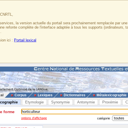
u CNRTL,
services, la version actuelle du portail sera prochainement remplacée par un
 une refonte complète de l'interface adaptée à tous les supports (ordinateurs, t
.
ion ici :
Portail lexical
cal
Corpus
Lexiques
Dictionnaires
Métalexicographie
icographie
Etymologie
Synonymie
Antonymie
Proxémie
C
ne forme
options d'affichage
catégorie :