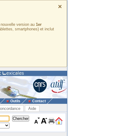
×
e nouvelle version au
1er
ablettes, smartphones) et inclut
Outils
Contact
oncordance
Aide