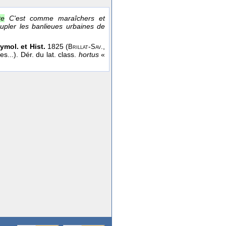
te
C'est comme maraîchers et
eupler les banlieues urbaines de
ymol. et Hist.
1825 (
-
,
Brillat
Sav.
es...). Dér. du lat. class.
hortus
«