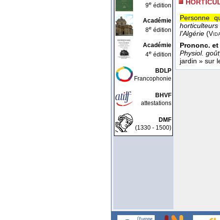
HORTICUL
e
9
édition
Personne qui
Académie
horticulteur
e
8
édition
l'Algérie
(
Vid
Prononc. et
Académie
Physiol. goû
e
4
édition
jardin » sur
BDLP
Francophonie
BHVF
attestations
DMF
(1330 - 1500)