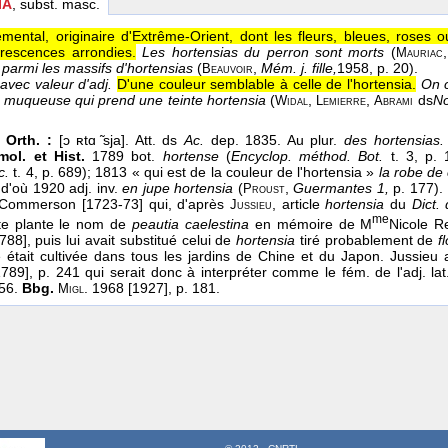
IA
, subst. masc.
mental, originaire d'Extrême-Orient, dont les fleurs, bleues, roses
orescences arrondies.
Les hortensias du perron sont morts
(
Mauriac
 parmi les massifs d'hortensias
(
,
Mém. j. fille,
1958
, p. 20).
Beauvoir
avec valeur d'adj.
D'une couleur semblable à celle de l'hortensia.
On c
a muqueuse qui prend une teinte hortensia
(
,
,
ds
No
Widal
Lemierre
Abrami
 Orth. :
[ɔ ʀtɑ ̃sja]. Att. ds
Ac.
dep. 1835. Au plur.
des hortensias
mol. et Hist.
1789 bot.
hortense
(
Encyclop. méthod. Bot.
t. 3, p.
c.
t. 4, p. 689); 1813 « qui est de la couleur de l'hortensia »
la robe de
; d'où 1920 adj. inv.
en jupe hortensia
(
,
Guermantes 1,
p. 177).
Proust
e Commerson [1723-73] qui, d'après
, article
hortensia
du
Dict.
Jussieu
me
te plante le nom de
peautia caelestina
en mémoire de M
Nicole R
88], puis lui avait substitué celui de
hortensia
tiré probablement de
f
e était cultivée dans tous les jardins de Chine et du Japon. Jussie
1789], p. 241 qui serait donc à interpréter comme le fém. de l'adj. la
56.
Bbg.
. 1968 [1927], p. 181.
Migl