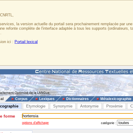
u CNRTL,
services, la version actuelle du portail sera prochainement remplacée par un
 une refonte complète de l'interface adaptée à tous les supports (ordinateurs, t
.
ion ici :
Portail lexical
cal
Corpus
Lexiques
Dictionnaires
Métalexicographie
icographie
Etymologie
Synonymie
Antonymie
Proxémie
C
ne forme
options d'affichage
catégorie :