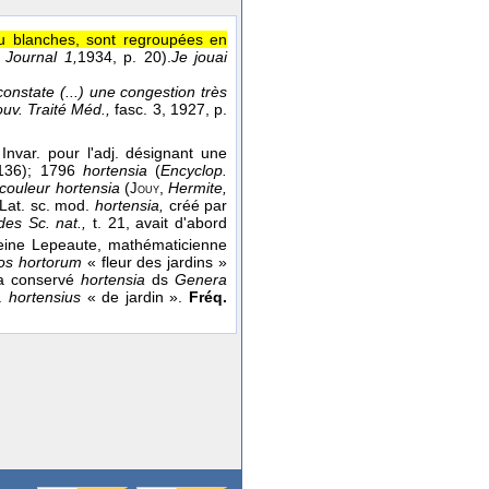
 ou blanches, sont regroupées en
,
Journal 1,
1934
, p. 20).
Je jouai
onstate (...) une congestion très
uv. Traité Méd.,
fasc. 3
, 1927
, p.
.
Invar. pour l'adj. désignant une
 136); 1796
hortensia
(
Encyclop.
 couleur hortensia
(
,
Hermite,
Jouy
 Lat. sc. mod.
hortensia,
créé par
 des Sc. nat.,
t. 21, avait d'abord
eine Lepeaute, mathématicienne
los hortorum
« fleur des jardins »
u a conservé
hortensia
ds
Genera
t.
hortensius
« de jardin ».
Fréq.