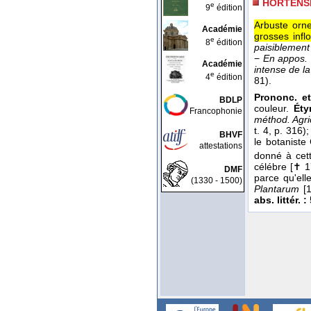
HORTENS
e
9
édition
Arbuste orne
Académie
grosses infl
e
8
édition
paisiblement
−
En appos. 
Académie
intense de l
e
4
édition
81).
Prononc. et
BDLP
couleur.
Éty
Francophonie
méthod. Agri
t. 4, p. 316)
BHVF
le botanist
attestations
donné à cet
célébre [✝ 17
DMF
parce qu'ell
(1330 - 1500)
Plantarum
[
abs. littér. :