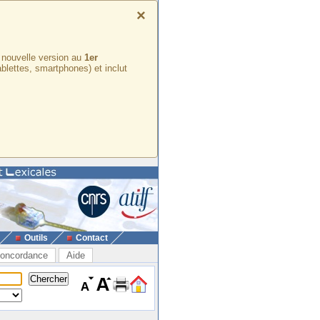
×
e nouvelle version au
1er
ablettes, smartphones) et inclut
Outils
Contact
oncordance
Aide