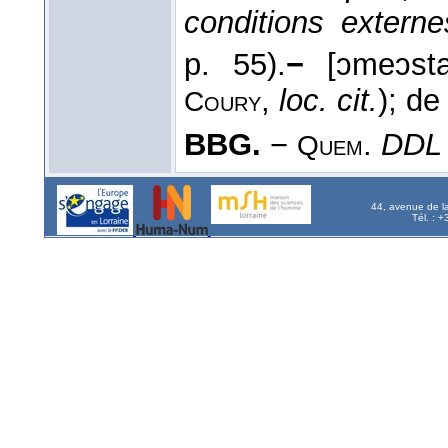
conditions extern
p. 55).
−
[ɔmeɔst
,
loc. cit.
); d
Coury
BBG.
−
.
DD
Quem
44, avenue de l
Tél. : 