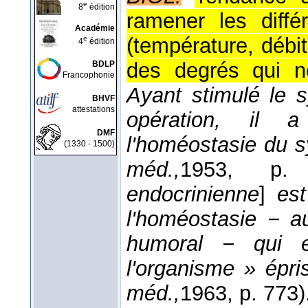
e
8
édition
ramener les diffé
Académie
(température, débit 
e
4
édition
des degrés qui n
BDLP
Francophonie
Ayant stimulé le 
BHVF
attestations
opération, il 
DMF
l'homéostasie du
(1330 - 1500)
méd.,
1953
, p. 
endocrinienne
]
est
l'homéostasie − au
humoral − qui e
l'organisme » épri
méd.,
1963
, p. 773)