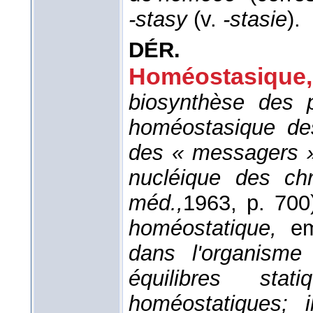
-stasy
(v.
-stasie
).
DÉR.
Homéostasique,
biosynthèse des pr
homéostasique de
des « messagers » 
nucléique des c
méd.,
1963
, p. 700
homéostatique,
em
dans l'organisme
équilibres sta
homéostatiques; 