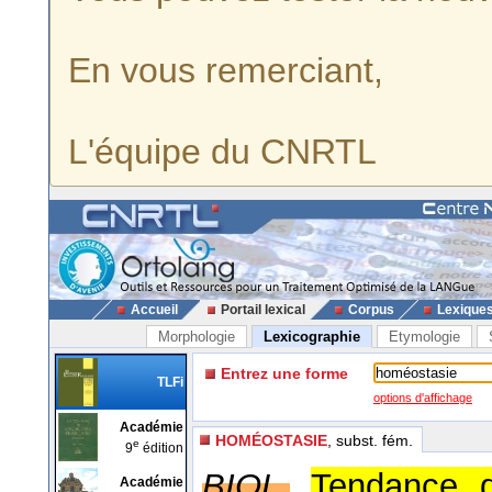
En vous remerciant,
L'équipe du CNRTL
Accueil
Portail lexical
Corpus
Lexique
Morphologie
Lexicographie
Etymologie
Entrez une forme
TLFi
options d'affichage
Académie
HOMÉOSTASIE
, subst. fém.
e
9
édition
BIOL.
Tendance d
Académie