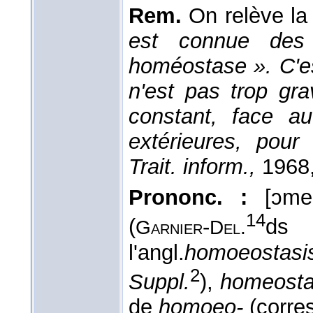
Rem.
On relève l
est connue des 
homéostase ». C'est
n'est pas trop gra
constant, face a
extérieures, pou
Trait. inform.,
1968,
Prononc. :
[ɔme
14
(
-
ds
Garnier
Del.
l'angl.
homoeostas
2
Suppl.
),
homeost
de
homoeo-
(corre