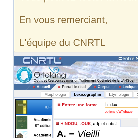
En vous remerciant,
L'équipe du CNRTL
Accueil
Portail lexical
Corpus
Lexique
Morphologie
Lexicographie
Etymologie
Entrez une forme
TLFi
options d'affichage
Académie
HINDOU, -OUE
, adj. et subst.
e
9
édition
A. −
Vieilli
Académie