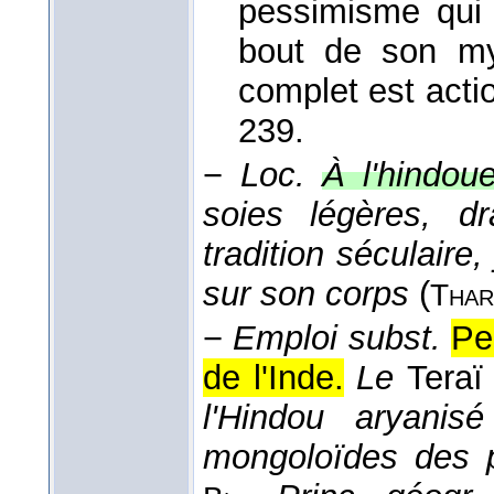
pessimisme qui 
bout de son my
complet est acti
239.
−
Loc.
À l'hindoue
soies légères, d
tradition séculaire
sur son corps
(
Thar
−
Emploi subst.
Pe
de l'Inde.
Le
Tera
l'Hindou aryanis
mongoloïdes des