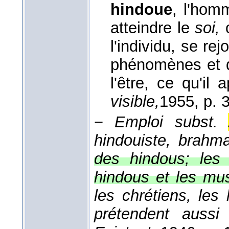
hindoue
, l'hom
atteindre le
soi,
l'individu, se re
phénomènes et du
l'être, ce qu'il
visible,
1955
, p. 
−
Emploi subst.
hindouiste, brahma
des hindous; les 
hindous et les mu
les chrétiens, les
prétendent auss