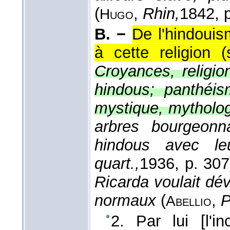
(
,
Rhin,
1842
, 
Hugo
B. −
De l'hindouis
à cette religion (
Croyances, religio
hindous; panthéi
mystique, mytholog
arbres bourgeonn
hindous avec l
quart.,
1936
, p. 307
Ricarda voulait dé
normaux
(
,
P
Abellio
2. Par lui [l'i