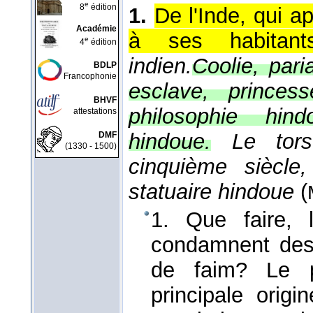
e
8
édition
1.
De l'Inde, qui a
Académie
à ses habitants
e
4
édition
indien.
Coolie, pari
BDLP
Francophonie
esclave, princess
BHVF
philosophie hin
attestations
hindoue.
Le tor
DMF
(1330 - 1500)
cinquième siècle
statuaire hindoue
(
1. Que faire, 
condamnent des 
de faim? Le 
principale origi