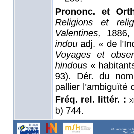
Prononc. et Ort
Religions et reli
Valentines,
1886,
indou
adj. « de l'In
Voyages et obser
hindous
« habitants
93). Dér. du no
pallier l'ambiguïté
Fréq. rel. littér. :
x
b) 744.
44, avenue de l
Tél. : 