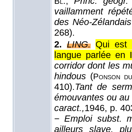
.
,
Princ. géogr.
Bl
vaillamment répét
des Néo-Zélandai
268).
2.
LING.
Qui est 
langue parlée en 
corridor dont les m
hindous
(
Ponson d
410).
Tant de serm
émouvantes ou au 
caract.,
1946
, p. 40
−
Emploi subst. 
ailleurs slave, p