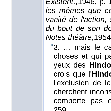
Existent.,
1946
, p. 
les mêmes que ce
vanité de l'action,
du bout de son d
Notes théâtre,
1954
3. ... mais le c
choses et qui pa
yeux des
Hind
crois que l'
Hin
l'exclusion de l
cherchent incon
comporte pas 
259.