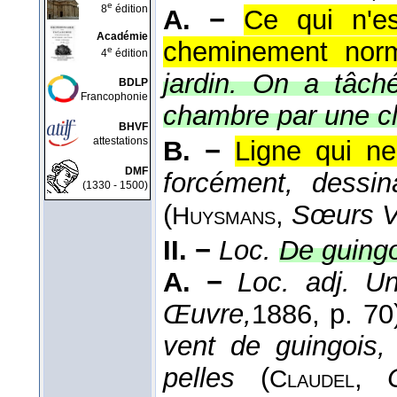
e
8
édition
A. −
Ce qui n'es
Académie
cheminement norm
e
4
édition
jardin. On a tâch
BDLP
Francophonie
chambre par une cl
BHVF
attestations
B. −
Ligne qui ne
DMF
forcément, dessin
(1330 - 1500)
(
,
Sœurs V
Huysmans
II. −
Loc.
De guingo
A. −
Loc. adj.
Un
Œuvre,
1886
, p. 70
vent de guingois,
pelles
(
,
Claudel