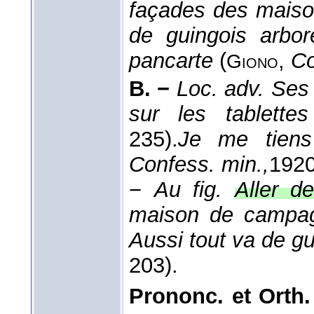
façades des maiso
de guingois arbo
pancarte
(
,
Co
Giono
B. −
Loc. adv.
Ses 
sur les tablett
235).
Je me tien
Confess. min.,
192
−
Au fig.
Aller d
maison de campag
Aussi tout va de g
203).
Prononc. et Orth.