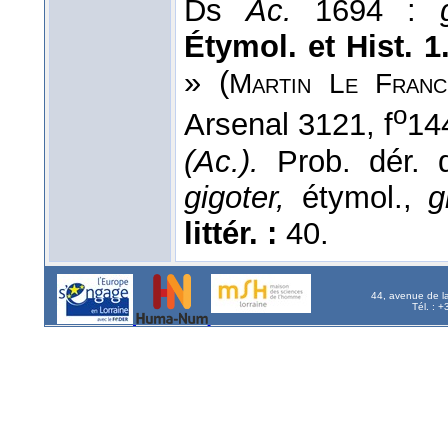
Ds
Ac.
1694 :
Étymol. et Hist. 1
» (
Martin
Le
Franc
o
Arsenal 3121, f
14
(Ac.).
Prob. dér.
gigoter,
étymol.,
g
littér. :
40.
44, avenue de l
Tél. : 