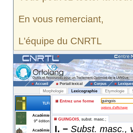
En vous remerciant,
L'équipe du CNRTL
Accueil
Portail lexical
Corpus
Lexique
Morphologie
Lexicographie
Etymologie
Entrez une forme
TLFi
options d'affichage
Académie
GUINGOIS
, subst. masc.;
e
9
édition
I. −
Subst. masc., 
Académie