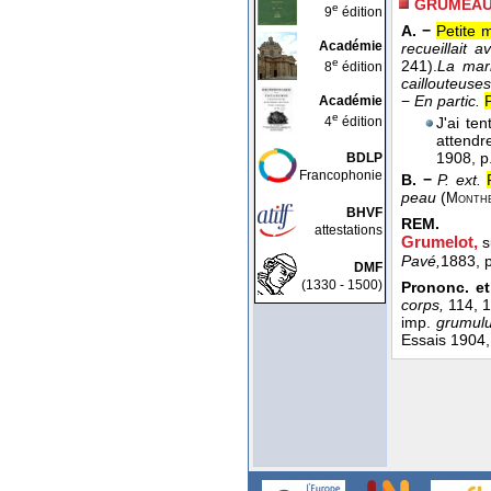
GRUMEA
e
9
édition
A. −
Petite 
Académie
recueillait
e
241).
La marn
8
édition
caillouteuse
−
En partic.
Académie
e
4
édition
J'ai te
attendr
1908
, p
BDLP
Francophonie
B. −
P. ext.
peau
(
Monthe
BHVF
REM.
attestations
Grumelot,
s
Pavé,
1883
, 
DMF
(1330 - 1500)
Prononc. et
corps,
114, 1
imp.
grumul
Essais 1904,