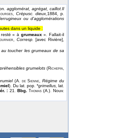
on.
agglomérat, agrégat, caillot.
Il
,
Crépusc. dieux,
1884
, p.
ourges
ferrugineux ou d'agglomérations
utes dans un liquide :
t resté « à
grumeaux
». Fallait-il
,
Corresp.
[avec Rivière]
,
ournier
 au toucher les grumeaux de sa
mpréhensibles grumelots
(
,
Richepin
grumiel
(A.
,
Régime du
de
Sienne
miel
). Du lat. pop. *
grimellus,
lat.
tér. :
21.
Bbg.
(A.). Nouv.
Thomas