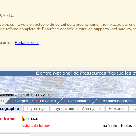
u CNRTL,
services, la version actuelle du portail sera prochainement remplacée par un
 une refonte complète de l'interface adaptée à tous les supports (ordinateurs, t
.
ion ici :
Portail lexical
cal
Corpus
Lexiques
Dictionnaires
Métalexicographie
icographie
Etymologie
Synonymie
Antonymie
Proxémie
C
ne forme
options d'affichage
catégorie :