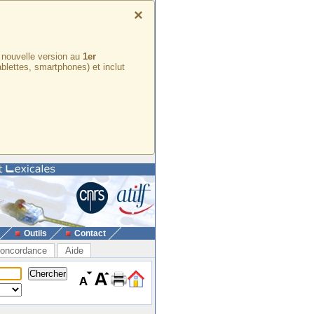
×
e nouvelle version au
1er
ablettes, smartphones) et inclut
Outils
Contact
oncordance
Aide