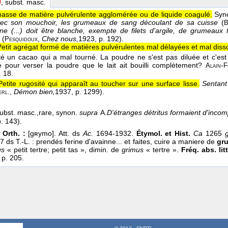
U
, subst. masc.
masse de matière pulvérulente agglomérée ou de liquide coagulé.
Syn
 avec son mouchoir, les grumeaux de sang découlant de sa cuisse
(
B
e (...) doit être blanche, exempte de filets d'argile, de grumeaux 
s
(
,
Chez nous,
1923
, p. 192).
Pesquidoux
Petit agrégat formé de matières pulvérulentes mal délayées et mal disso
nté un cacao qui a mal tourné. La poudre ne s'est pas diluée et c'es
e pour verser la poudre que le lait ait bouilli complètement?
-
Alain
F
. 18.
Petite rugosité qui apparaît au toucher sur une surface lisse.
Sentant
,
Démon bien,
1937
, p. 1299).
rl.
ubst. masc.,
rare,
synon.
supra
A.
D'étranges détritus formaient d'inco
p. 143).
 Orth. :
[gʀymo]. Att. ds
Ac.
1694-1932.
Étymol. et Hist.
Ca
1265
7 ds T.-L. : prendés ferine d'avainne... et faites, cuire a maniere de
gru
us
« petit tertre; petit tas », dimin. de
grimus
« tertre ».
Fréq. abs. lit
 p. 205.