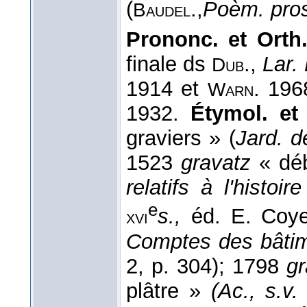
(
.,
Poèm. pro
Baudel
Prononc. et Orth
finale ds
.,
Lar.
Dub
1914 et
. 196
Warn
1932.
Étymol. et
graviers » (
Jard. d
1523
gravatz
« dé
relatifs à l'histo
e
s.,
éd. E. Coy
xvi
Comptes des bâti
2, p. 304); 1798
g
plâtre »
(Ac., s.v.