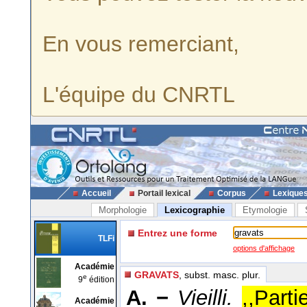
En vous remerciant,
L'équipe du CNRTL
Accueil
Portail lexical
Corpus
Lexique
Morphologie
Lexicographie
Etymologie
Entrez une forme
TLFi
options d'affichage
Académie
GRAVATS
, subst. masc. plur.
e
9
édition
A. −
Vieilli.
,,Parti
Académie