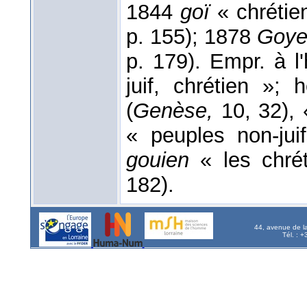
1844
goï
« chrétie
p. 155); 1878
Goy
p. 179). Empr. à l
juif, chrétien »; 
(
Genèse,
10, 32), 
« peuples non-jui
gouien
« les chr
182).
44, avenue de l
Tél. : 