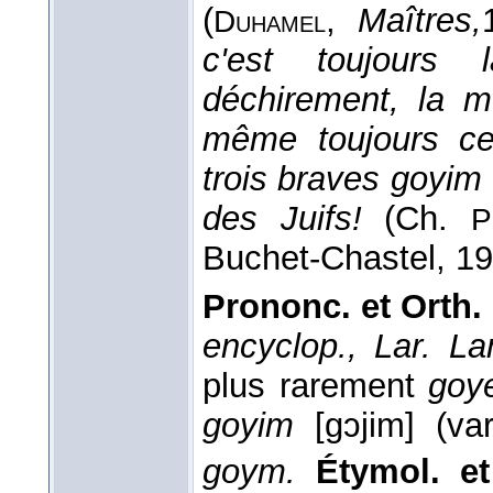
(
,
Maîtres,
Duhamel
c'est toujour
déchirement, la m
même toujours cet
trois braves goyim 
des Juifs!
(
Ch.
P
Buchet-Chastel
, 1
Prononc. et Orth.
encyclop., Lar. La
plus rarement
go
goyim
[gɔjim] (va
goym.
Étymol. e