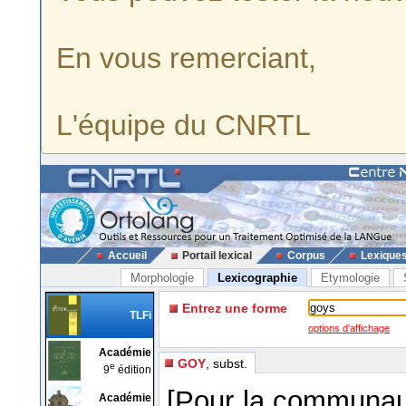
En vous remerciant,
L'équipe du CNRTL
Accueil
Portail lexical
Corpus
Lexique
Morphologie
Lexicographie
Etymologie
Entrez une forme
TLFi
options d'affichage
Académie
GOY
, subst.
e
9
édition
[Pour la communaut
Académie