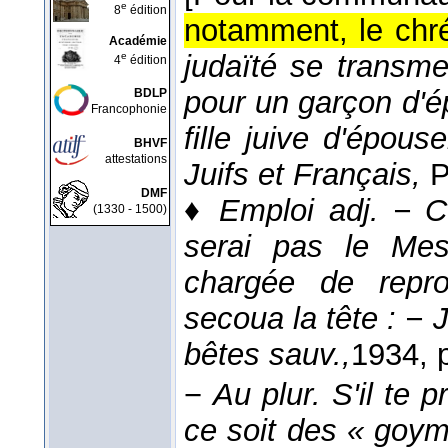
e
8
édition
notamment, le chré
Académie
judaïté se transme
e
4
édition
pour un garçon d'é
BDLP
Francophonie
fille juive d'épou
BHVF
attestations
Juifs et Français,
P
DMF
♦
Emploi adj.
− C'
(1330 - 1500)
serai pas le Mess
chargée de repr
secoua la tête : − 
bêtes sauv.,
1934
, 
−
Au plur.
S'il te p
ce soit des « goym »