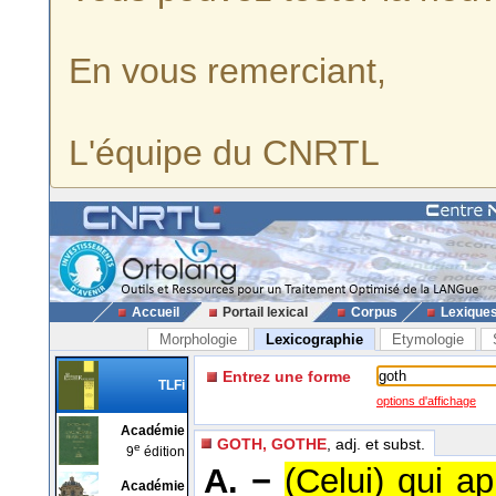
En vous remerciant,
L'équipe du CNRTL
Accueil
Portail lexical
Corpus
Lexique
Morphologie
Lexicographie
Etymologie
Entrez une forme
TLFi
options d'affichage
Académie
GOTH, GOTHE
, adj. et subst.
e
9
édition
A. −
(Celui) qui a
Académie