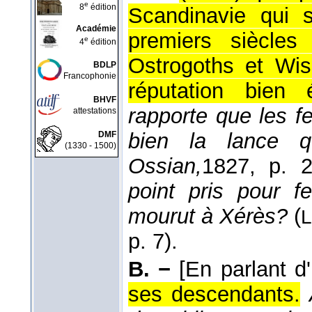
e
8
édition
Scandinavie qui 
Académie
premiers siècles
e
4
édition
Ostrogoths et Wis
BDLP
Francophonie
réputation bien 
BHVF
rapporte que les 
attestations
bien la lance 
DMF
(1330 - 1500)
Ossian,
1827
, p. 2
point pris pour 
mourut à Xérès?
(
L
p. 7).
B. −
[En parlant d
ses descendants.