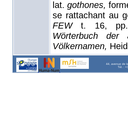
lat.
gothones,
form
se rattachant au 
FEW
t. 16, pp
Wörterbuch der 
Völkernamen,
Heid
44, avenue de l
Tél. : 