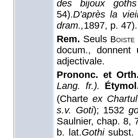
des bijoux got
54).
D'après la vie
dram.,
1897
, p. 47).
Rem.
Seuls
Boiste
docum., donnent 
adjectivale.
Prononc. et Orth
Lang. fr.).
Étymol
(Charte
ex Chartul
s.v. Goti
); 1532
g
Saulnier, chap. 8, 
b. lat.
Gothi
subst.