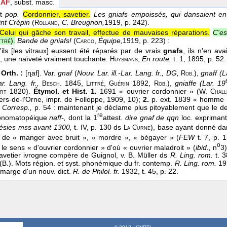
IAF
, subst. masc.
et
pop.
Cordonnier, savetier.
Les gniafs empoissés, qui dansaient en f
int Crépin
(
,
C. Breugnon,
1919
, p. 242).
Rolland
Celui qui gâche son travail, effectue de mauvaises réparations.
C'es
).
Bande de gniafs!
(
,
Équipe,
1919
, p. 223) :
ttré
Carco
'ils [les vitraux] eussent été réparés par de vrais
gnafs
, ils n'en a
, une naïveté vraiment touchante.
,
En route,
t. 1
, 1895
, p. 52.
Huysmans
 Orth. :
[ɳaf]. Var.
gnaf
(
Nouv. Lar. ill.-Lar. Lang. fr., DG,
),
gnaff (L
Rob.
ar. Lang. fr.,
. 1845,
,
1892,
),
gniaffe (Lar. 19
Besch
Littré
Guérin
Rob.
1820).
Étymol. et Hist. 1.
1691 « ouvrier cordonnier » (W.
rt
Chall
ers-de-l'Orne, impr. de Folloppe, 1909, 10);
2.
p. ext. 1839 « homme m
,
Corresp.,
p. 54 : maintenant je déclame plus pitoyablement que le d
re
 onomatopéique
naff-,
dont la 1
attest.
dire gnaf de qqn
loc. exprimant
ésies mss avant 1300,
t. IV, p. 130 ds
), base ayant donné da
La
Curne
 de « manger avec bruit », « mordre », « bégayer » (
FEW
t. 7, p. 
o
 le sens « d'ouvrier cordonnier » d'où « ouvrier maladroit » (
ibid.,
n
3
savetier ivrogne compère de Guignol, v. B. Müller ds
R. Ling. rom.
t. 
(B.). Mots région. et syst. phonémique du fr. contemp.
R. Ling. rom.
19
 marge d'un nouv. dict.
R. de Philol. fr.
1932, t. 45, p. 22.