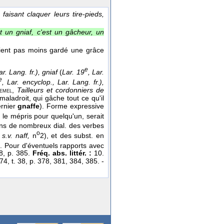
aisant claquer leurs tire-pieds,
t un gniaf, c'est un gâcheur, un
vaient pas moins gardé une grâce
e
ar. Lang. fr.), gniaf
(
Lar. 19
, Lar.
e
, Lar. encyclop., Lar. Lang. fr.),
,
Tailleurs et cordonniers de
emel
aladroit, qui gâche tout ce qu'il
ernier
gnaffe
). Forme expressive
 le mépris pour quelqu'un, serait
ns de nombreux dial. des verbes
o
1
s.v. naff,
n
2), et des subst. en
). Pour d'éventuels rapports avec
38, p. 385.
Fréq. abs. littér. :
10.
74, t. 38, p. 378, 381, 384, 385. -