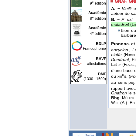
GNAF, GN
e
9
édition
A. −
Vieilli
Académie
autour de sa
e
8
édition
B. −
P. ext.
maladroit
(
Li
Académie
Bien qu
e
4
édition
barbare
Prononc. et
BDLP
Francophonie
encyclop., L
niaffe
(
Humbe
BHVF
Domfront,
Fl
attestations
fait » (
Flaub.
d'une base
DMF
e
du
s. (
Po
xiii
(1330 - 1500)
au sens péj.
rapport avec
Gnafron
le 
Bbg.
Müller
(A.). En
Weil