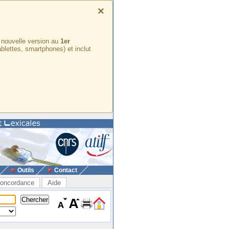
×
e nouvelle version au
1er
ablettes, smartphones) et inclut
Outils
Contact
oncordance
Aide