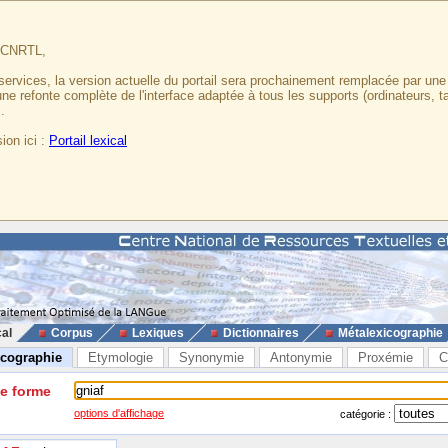
u CNRTL,
services, la version actuelle du portail sera prochainement remplacée par un
 une refonte complète de l'interface adaptée à tous les supports (ordinateurs, t
.
ion ici :
Portail lexical
cal
Corpus
Lexiques
Dictionnaires
Métalexicographie
icographie
Etymologie
Synonymie
Antonymie
Proxémie
C
ne forme
options d'affichage
catégorie :