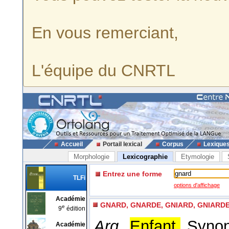
En vous remerciant,
L'équipe du CNRTL
Accueil
Portail lexical
Corpus
Lexique
Morphologie
Lexicographie
Etymologie
Entrez une forme
TLFi
options d'affichage
Académie
GNARD, GNARDE, GNIARD, GNIARD
e
9
édition
Arg.
Enfant.
Syno
Académie