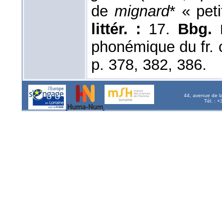
de
mignard
* « peti
littér. :
17.
Bbg.
phonémique du fr.
p. 378, 382, 386.
44, avenue de l
Tél. : 