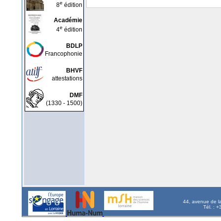
e
8
édition
Académie
e
4
édition
BDLP
Francophonie
BHVF
attestations
DMF
(1330 - 1500)
44, avenue de l
Tél. : 