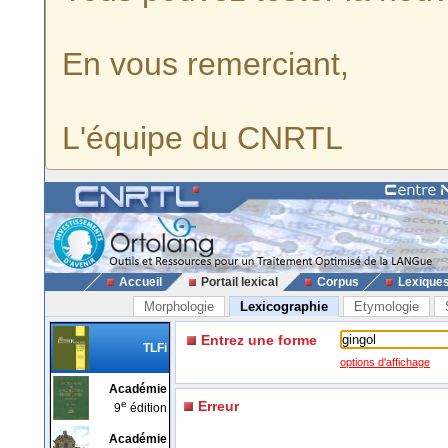
En vous remerciant,
L'équipe du CNRTL
Accueil
Portail lexical
Corpus
Lexique
Morphologie
Lexicographie
Etymologie
Entrez une forme
TLFi
options d'affichage
Académie
e
Erreur
9
édition
Académie