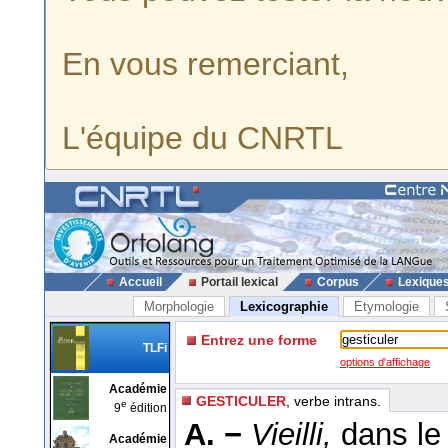
En vous remerciant,
L'équipe du CNRTL
Accueil
Portail lexical
Corpus
Lexique
Morphologie
Lexicographie
Etymologie
Entrez une forme
TLFi
options d'affichage
Académie
GESTICULER
, verbe intrans.
e
9
édition
A. −
Vieilli,
dans l
Académie