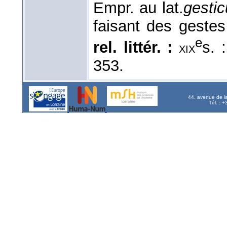
Empr. au lat.
gesti
faisant des geste
e
rel. littér. :
s. 
xix
353.
44, avenue de l
Tél. : 