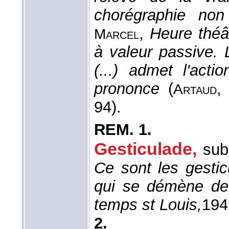
chorégraphie no
,
Heure théâ
Marcel
à valeur passive. L
(...) admet l'act
prononce
(
Artaud
94).
REM.
1.
Gesticulade,
sub
Ce sont les gestic
qui se démène d
temps st Louis,
194
2.