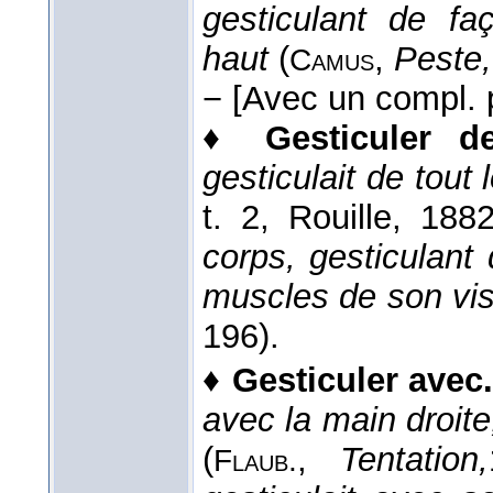
gesticulant de fa
haut
(
,
Peste,
Camus
−
[Avec un compl. 
♦
Gesticuler de
gesticulait de tout
t. 2, Rouille
, 188
corps, gesticulant 
muscles de son v
196).
♦
Gesticuler avec
avec la main droite
(
,
Tentation,
Flaub.