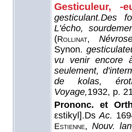
Gesticuleur, -e
gesticulant.
Des fo
L'écho, sourdement
(
,
Névrose
Rollinat
Synon.
gesticulate
vu venir encore à
seulement, d'inter
de kolas, éro
Voyage,
1932
, p. 2
Prononc. et Ort
εstikyl].Ds
Ac.
169
,
Nouv. lang
Estienne