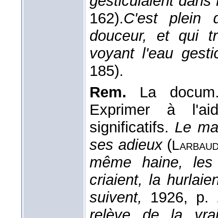
gesticulaient dans
162).
C'est plein
douceur, et qui 
voyant l'eau gest
185).
Rem.
La docum.
Exprimer à l'a
significatifs.
Le mar
ses adieux
(
Larbau
même haine, les 
criaient, la hurlaie
suivent,
1926, p.
relève de la vrai