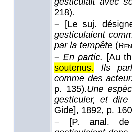
gesticulait avec 
218).
−
[Le suj. désign
gesticulaient com
par la tempête
(
Ren
−
En partic.
[Au th
soutenus.
Ils par
comme des acteu
p. 135).
Une espèc
gesticuler, et dir
Gide]
, 1892
, p. 160
−
[P. anal. de