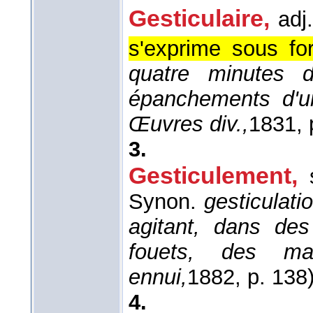
Gesticulaire,
adj.
s'exprime sous fo
quatre minutes 
épanchements d'un
Œuvres div.,
1831
,
3.
Gesticulement,
Synon.
gesticulati
agitant, dans des
fouets, des ma
ennui,
1882
, p. 138)
4.