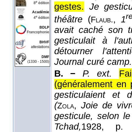
e
8
édition
gestes.
Je gesticu
Académie
r
théâtre
(
,
1
e
Flaub.
4
édition
avait caché son t
BDLP
Francophonie
gesticulait à l'a
BHVF
attestations
détourner l'att
DMF
Journal curé camp.
(1330 - 1500)
B. −
P. ext.
Fa
(généralement en p
gesticulaient et
(
,
Joie de vivr
Zola
gesticule, selon 
Tchad,
1928
, p. 