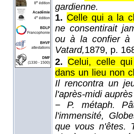
e
8
édition
gardienne.
Académie
1.
Celle qui a la 
e
4
édition
ne consentirait j
BDLP
Francophonie
ou à la confier 
BHVF
Vatard,
1879
, p. 16
attestations
DMF
2.
Celui, celle qu
(1330 - 1500)
dans un lieu non c
Il rencontra un j
l'après-midi auprès
−
P. métaph.
Pâ
l'immensité, Glob
que vous n'êtes. T