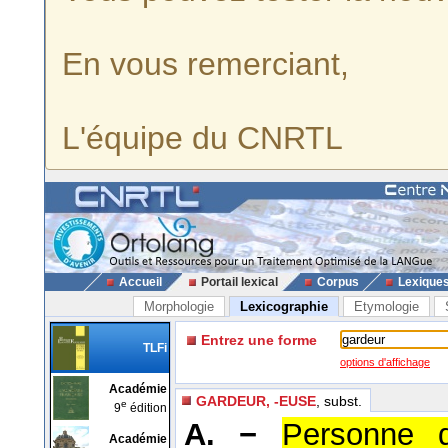
En vous remerciant,
L'équipe du CNRTL
Accueil
Portail lexical
Corpus
Lexique
Morphologie
Lexicographie
Etymologie
Entrez une forme
TLFi
options d'affichage
Académie
GARDEUR, -EUSE
, subst.
e
9
édition
A. −
Personne q
Académie