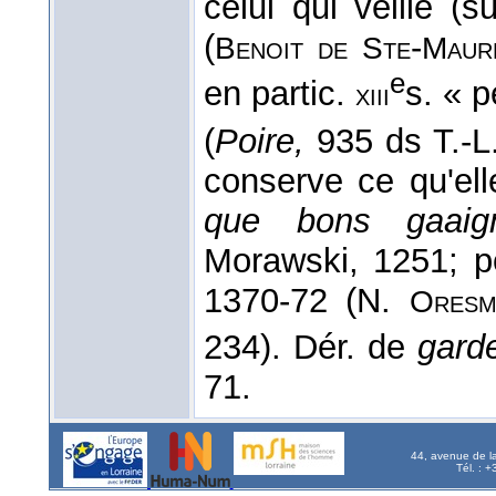
celui qui veille (
(
-
Benoit
de
Ste
Maur
e
en partic.
s. « 
xiii
(
Poire,
935 ds T.-L
conserve ce qu'el
que bons gaaig
Morawski, 1251; po
1370-72 (N.
Oresm
234). Dér. de
gard
71.
44, avenue de l
Tél. : 