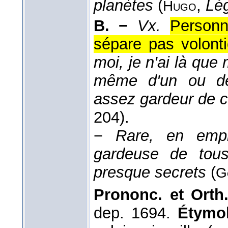
planètes
(
,
Lé
Hugo
B. −
Vx.
Personn
sépare pas volonti
moi, je n'ai là que
même d'un ou de 
assez gardeur de 
204).
−
Rare, en empl
gardeuse de tous
presque secrets
(
G
Prononc. et Orth
dep. 1694.
Étymol