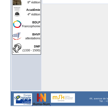
e
8
édition
Académie
e
4
édition
BDLP
Francophonie
BHVF
attestations
DMF
(1330 - 1500)
44, avenue de l
Tél. : 