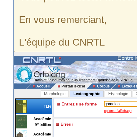
En vous remerciant,
L'équipe du CNRTL
Accueil
Portail lexical
Corpus
Lexique
Morphologie
Lexicographie
Etymologie
Entrez une forme
TLFi
options d'affichage
Académie
e
Erreur
9
édition
Académie