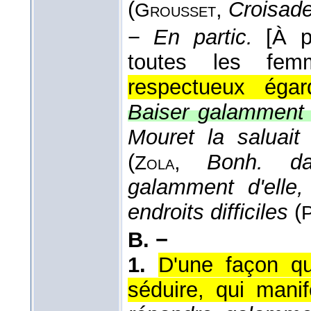
(
,
Croisade
Grousset
−
En partic.
[À p
toutes les femm
respectueux égar
Baiser galamment l
Mouret la saluait
(
,
Bonh. da
Zola
galamment d'elle,
endroits difficiles
(
B. −
1.
D'une façon qu
séduire, qui manif