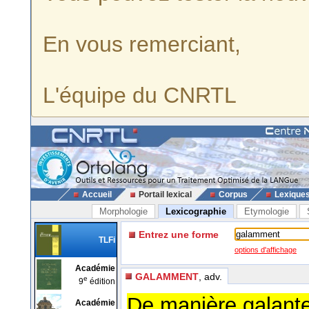
En vous remerciant,
L'équipe du CNRTL
Accueil
Portail lexical
Corpus
Lexique
Morphologie
Lexicographie
Etymologie
Entrez une forme
TLFi
options d'affichage
Académie
GALAMMENT
, adv.
e
9
édition
De manière galante
Académie