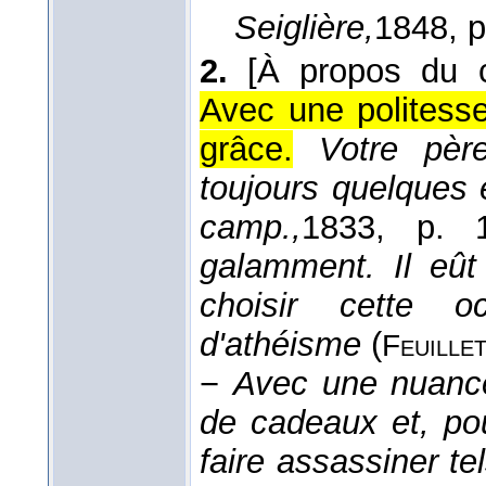
Seiglière,
1848
, 
2.
[À propos du 
Avec une politesse
grâce.
Votre pèr
toujours quelques 
camp.,
1833
, p. 1
galamment. Il eût
choisir cette o
d'athéisme
(
Feuille
−
Avec une nuance
de cadeaux et, pou
faire assassiner te