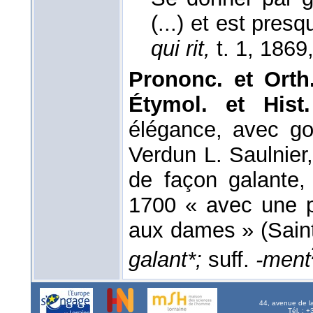
(...) et est pres
qui rit,
t. 1
, 1869
Prononc. et Orth
Étymol. et His
élégance, avec g
Verdun L. Saulnier
de façon galante,
1700 « avec une po
aux dames » (Sain
galant*;
suff.
-ment
44, avenue de l
Tél. : 