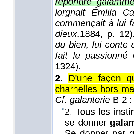
répondre galamme
lorgnait Émilia Ca
commençait à lui f
dieux,
1884
, p. 12)
du bien, lui conte
fait le passionné
1324).
2.
D'une façon qu
charnelles hors m
Cf. galanterie
B 2 :
2. Tous les insti
se donner
gala
Se donner par ga