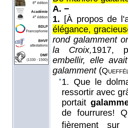
e
8
édition
A. −
Académie
1.
[À propos de l'
e
4
édition
élégance, gracieus
BDLP
Francophonie
rond galamment or
BHVF
attestations
la Croix,
1917
, p
DMF
embellir, elle ava
(1330 - 1500)
galamment
(
Queffé
1. Que le dolma
ressortir avec grâ
portait
galamm
de fourrures! 
fièrement sur