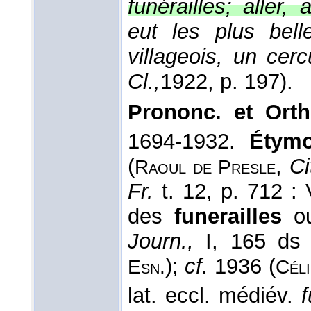
funérailles; aller,
eut les plus bell
villageois, un cer
Cl.,
1922
, p. 197).
Prononc. et Orth
1694-1932.
Étymo
(
,
Ci
Raoul de Presle
Fr.
t. 12, p. 712 : 
des
funerailles
ou
Journ.,
I, 165 d
);
cf.
1936 (
Esn.
Céli
lat. eccl. médiév.
f