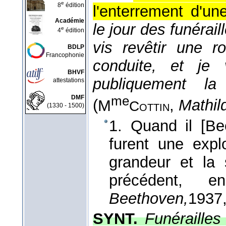
e
8
édition
l'enterrement d'un
Académie
le jour des funéra
e
4
édition
vis revêtir une r
BDLP
Francophonie
conduite, et je 
BHVF
publiquement la
attestations
me
DMF
(
M
,
Mathil
Cottin
(1330 - 1500)
1. Quand il [B
furent une expl
grandeur et la 
précédent, 
Beethoven,
1937
SYNT.
Funérailles