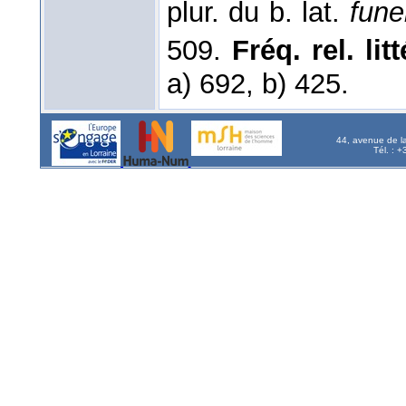
plur. du b. lat.
fune
509.
Fréq. rel. litt
a) 692, b) 425.
44, avenue de l
Tél. : 