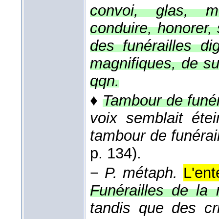
convoi, glas, me
conduire, honorer, 
des funérailles di
magnifiques, de su
qqn.
♦
Tambour de funér
voix semblait éte
tambour de funérai
p. 134).
−
P. métaph.
L'ent
Funérailles de la 
tandis que des cri