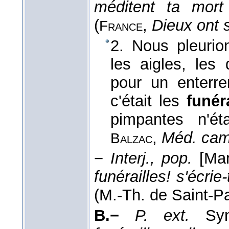
méditent ta mort 
(
,
Dieux ont s
France
2. Nous pleurio
les aigles, les
pour un enterre
c'était les
funér
pimpantes n'ét
,
Méd. cam
Balzac
−
Interj., pop.
[Mar
funérailles! s'écri
(
M.-Th. de Saint-P
B.−
P. ext.
Sy