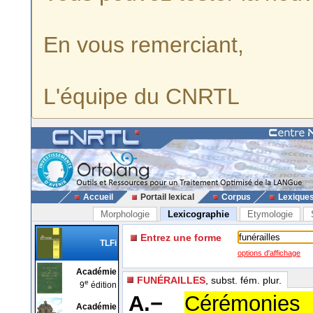
En vous remerciant,
L'équipe du CNRTL
Accueil
Portail lexical
Corpus
Lexique
Morphologie
Lexicographie
Etymologie
Entrez une forme
TLFi
options d'affichage
Académie
FUNÉRAILLES
, subst. fém. plur.
e
9
édition
A.−
Cérémonies
Académie