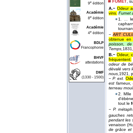
FUMET
, s
e
9
édition
A.−
Odeur ag
Académie
vins.
Fumet a
e
8
édition
1. ... 
capharn
Académie
tournan
e
4
édition
−
ART CULI
obtenue en f
BDLP
poisson, de 
Francophonie
Temps,
1831
B.−
Odeur, c
BHVF
fréquentent.
attestations
odeur de bé
dévalé vers l
DMF
nous,
1921
, 
(1330 - 1500)
−
P. ext.
Ode
est fameux, 
terreau mouil
2. Mlle
d'ébène
tout le
−
P. métaph
gauches ret
pendant les 
venaison
(
Hu
de grâce et 