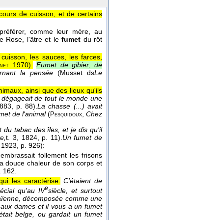
ours de cuisson, et de certains
 préférer, comme leur mère, au
e Rose, l'âtre et le
fumet
du rôt
cuisson, les sauces, les farces,
1970
).
Fumet de gibier, de
net
urnant la pensée
(
Musset ds
Le
imaux, ainsi que des lieux qu'ils
et dégageait de tout le monde une
1883
, p. 88).
La chasse (...) avait
umet de l'animal
(
,
Chez
Pesquidoux
 du tabac des îles, et je dis qu'il
e,
t. 3
, 1824
, p. 11).
Un fumet de
, 1923
, p. 926):
 embrassait follement les frisons
la douce chaleur de son corps et
. 162.
i les caractérise.
C'étaient de
e
cial qu'au IV
siècle, et surtout
ue païenne, décomposée comme une
laît aux dames et il vous a un fumet
était belge, ou gardait un fumet