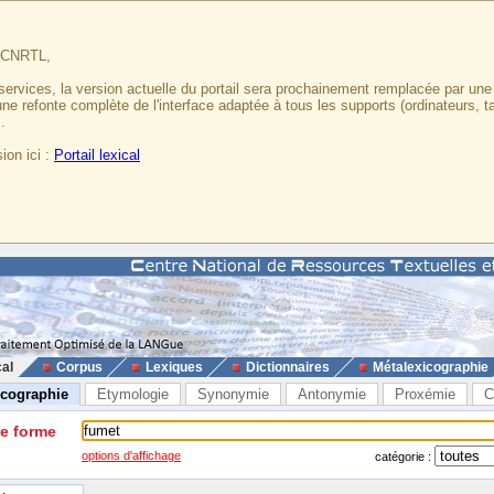
u CNRTL,
services, la version actuelle du portail sera prochainement remplacée par un
 une refonte complète de l'interface adaptée à tous les supports (ordinateurs, t
.
ion ici :
Portail lexical
cal
Corpus
Lexiques
Dictionnaires
Métalexicographie
icographie
Etymologie
Synonymie
Antonymie
Proxémie
C
ne forme
options d'affichage
catégorie :