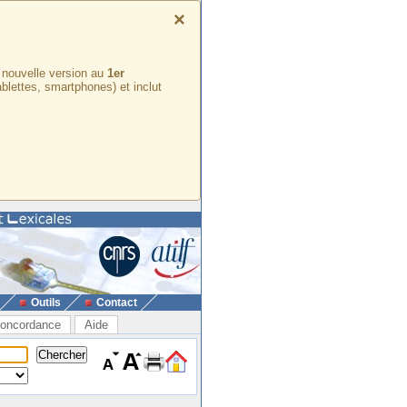
×
e nouvelle version au
1er
ablettes, smartphones) et inclut
Outils
Contact
oncordance
Aide