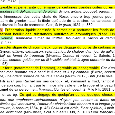
ubst. masc.
réable et pénétrante qui émane de certaines viandes cuites ou en c
ppétissant, délicat; fumet de gibier.
Synon.
arôme, bouquet, parfum :
les frimousses des petits chats de Rose, encore trop jeunes pour
aüm du grenier natal, la tiède quiétude de la cuisine, les caresses d
t devant le feu de sarments.
,
Si le grain,
1924
, p. 382.
Gide
N.
Préparation liquide destinée à corser et à parfumer les fonds de 
aisant bouillir des substances nutritives et aromatiques (
d'apr.
Las
volaille.
Admirable fumet de truffes, troublant la raison et déto
, p. 97).
aractéristique de chacun d'eux, qui se dégage du corps de certains an
Synon.
effluve, exhalaison, relent.
La lourde chaleur d'un jour de juill
tail, un fumet de troupeau
(
,
Contes et nouv.,
t. 1, Sabots
, 
Maupass.
e lac, comme guidée par un fil invisible qui était la ligne odorante du f
p. 98).
ur forte (notamment de l'homme), agréable ou désagréable.
Car c'est
car mon homme en a senti le fumet, et il s'y connoît!
(
,
Annett
Balzac
lé, une odeur sourde de fleurs au soleil
(
,
Thib.,
Belle sais.
Martin du G.
 Fifi avait pris Rachel sur ses genoux, et, s'animant à froid, tantôt il
 de son cou, humant par le mince intervalle entre la robe et la peau 
fumet
de sa personne...
,
Contes et nouv.,
t. 2, Mlle Fifi
, 1881
, p
Maupass.
.
et
au fig.
Ce qui se dégage de quelqu'un ou de quelque chose, qu
ours aux emphases cicéroniennes, n'ayant pas encore ce fumet spé
siècles qui vont suivre, l'odeur du christianisme donnera à la lang
,
À rebours,
1884
, p. 45).
Celui-là est drôle, il est spirituel, il p
ysmans
de distinction
(
,
Écrit sur eau,
1908
, p. 150).
Leur français 
Miomandre