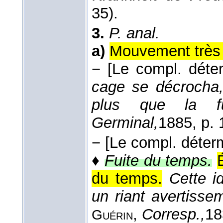
35).
3.
P. anal.
a)
Mouvement très 
−
[Le compl. déte
cage se décrocha, 
plus que la f
Germinal,
1885
, p.
−
[Le compl. déter
♦
Fuite du temps.
du temps.
Cette 
un riant avertisse
,
Corresp.,
18
Guérin