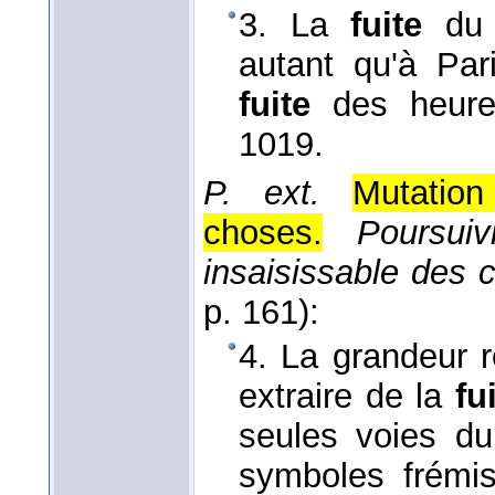
3. La
fuite
du t
autant qu'à Par
fuite
des heure
1019.
P. ext.
Mutation
choses.
Poursui
insaisissable des
p. 161):
4. La grandeur ré
extraire de la
fu
seules voies du 
symboles frémi