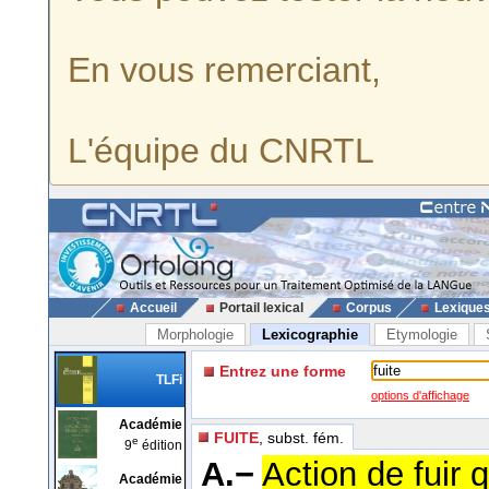
En vous remerciant,
L'équipe du CNRTL
Accueil
Portail lexical
Corpus
Lexique
Morphologie
Lexicographie
Etymologie
Entrez une forme
TLFi
options d'affichage
Académie
FUITE
, subst. fém.
e
9
édition
A.−
Action de fuir
Académie