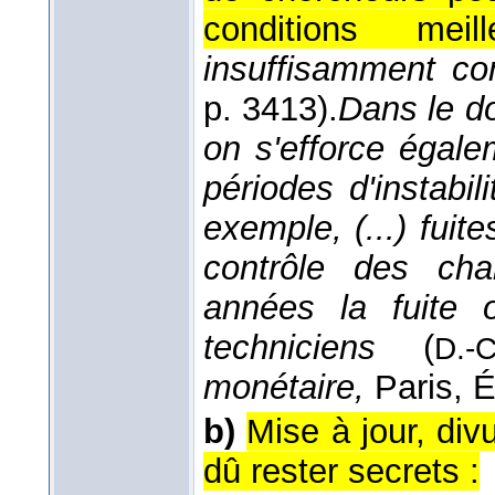
conditions meill
insuffisamment con
p. 3413).
Dans le d
on s'efforce égale
périodes d'instabil
exemple, (...) fui
contrôle des cha
années la fuite
techniciens
(
D.-
monétaire,
Paris, É
b)
Mise à jour, div
dû rester secrets :