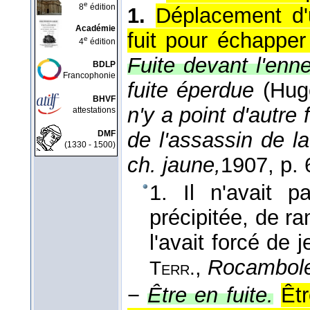
e
8
édition
1.
Déplacement d'
Académie
fuit pour échappe
e
4
édition
Fuite devant l'enn
BDLP
Francophonie
fuite éperdue
(
Hug
BHVF
n'y a point d'autre
attestations
de l'assassin de l
DMF
(1330 - 1500)
ch. jaune,
1907
, p. 
1. Il n'avait
précipitée, de r
l'avait forcé de 
,
Rocambol
Terr.
−
Être en fuite.
Êtr