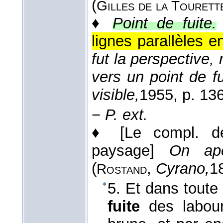
(
Gilles de la Tourett
♦
Point de fuite.
lignes parallèles e
fut la perspective,
vers un point de f
visible,
1955
, p. 136
−
P. ext.
♦
[Le compl. d
paysage]
On ape
(
,
Cyrano,
1
Rostand
5. Et dans toute
fuite
des labour