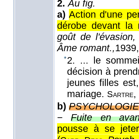
2.
Au fig.
a)
Action d'une per
dérobe devant la r
goût de l'évasion
Âme romant.,
1939
2. ... le somme
décision à prend
jeunes filles es
mariage.
,
Sartre
b)
PSYCHOLOGIE
−
Fuite en avan
pousse à se jeter