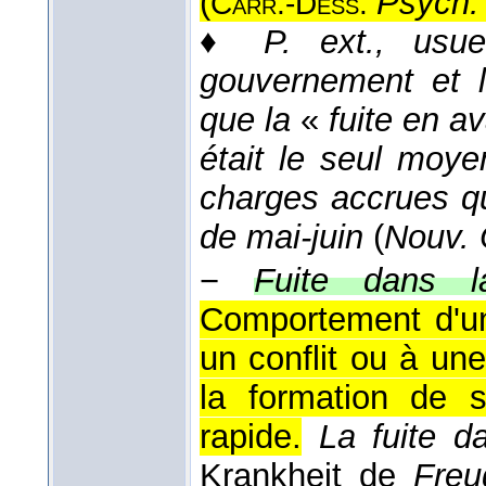
(
Psych.
Carr.-Dess.
♦
P. ext., usue
gouvernement et l
que la
«
fuite en a
était le seul moy
charges accrues qu
de mai-juin
(
Nouv. 
−
Fuite dans l
Comportement d'u
un conflit ou à un
la formation de 
rapide.
La fuite da
Krankheit de
Fre