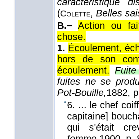
caractéristique d
(
,
Belles sa
Colette
B.−
Action ou fa
chose.
1.
Écoulement, éch
hors de son cont
écoulement.
Fuite
fuites ne se produ
Pot-Bouille,
1882
, p
6. ... le chef coi
capitaine] bouch
qui s'était cr
femme,
1900
, p. 