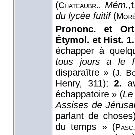
(
,
Mém.,
t
Chateaubr.
du lycée fuitif
(
Moré
Prononc. et Ort
Étymol. et Hist. 1.
échapper à quelq
tous jours a le f
disparaître » (
J. B
Henry, 311);
2.
av
échappatoire » (
Le 
Assises de Jérusa
parlant de choses
du temps » (
Pasc