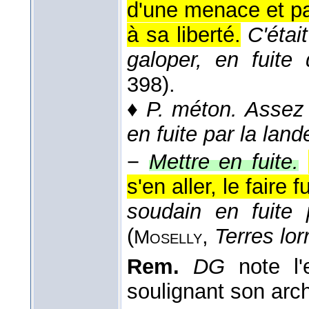
d'une menace et pa
à sa liberté.
C'étai
galoper, en fuite
398).
♦
P. méton.
Assez 
en fuite par la land
−
Mettre en fuite.
s'en aller, le faire fu
soudain en fuite 
(
,
Terres lorr
Moselly
Rem.
DG
note l'
soulignant son arc