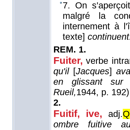
7. On s'aperçoi
malgré la con
internement à l'
texte]
continuen
REM.
1.
Fuiter,
verbe intra
qu'il
[
Jacques
]
ava
en glissant sur 
Rueil,
1944
, p. 192)
2.
Fuitif, ive,
adj.
Q
ombre fuitive a