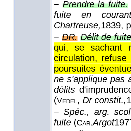
−
Prendre la fuite.
fuite en coura
Chartreuse,
1839
, 
−
DR.
Délit de fuite
qui, se sachant 
circulation, refus
poursuites éventue
ne s'applique pas
délits
d'impruden
(
,
Dr constit.,
Vedel
−
Spéc., arg. scol
fuite
(
Argot
197
Car.