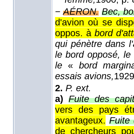
−
AÉRON.
Bec, bor
d'avion où se dispe
oppos. à
bord d'at
qui pénètre dans l'a
le bord opposé, le
le
«
bord margina
essais avions,
192
2.
P. ext.
a)
Fuite des capi
vers des pays ét
avantageux.
Fuite
de chercheurs po