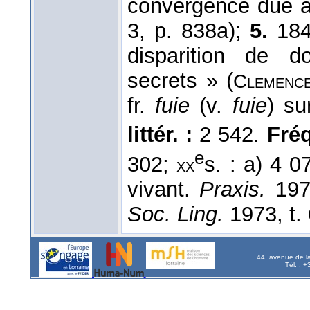
convergence due à 
3, p. 838a);
5.
18
disparition de 
secrets » (
Clemenc
fr.
fuie
(v.
fuie
) s
littér. :
2 542.
Fréq.
e
302;
s. : a) 4 0
xx
vivant.
Praxis.
1973
Soc. Ling.
1973, t. 
44, avenue de l
Tél. : 