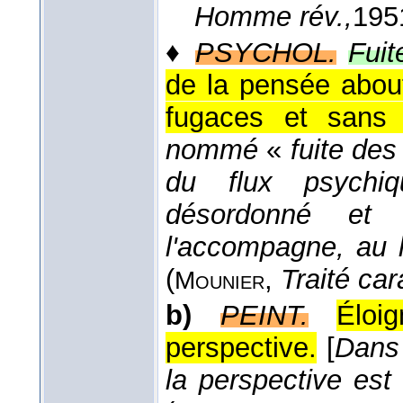
Homme rév.,
195
♦
PSYCHOL.
Fuit
de la pensée about
fugaces et sans 
nommé
«
fuite des
du flux psychiq
désordonné et 
l'accompagne, au h
(
,
Traité car
Mounier
b)
PEINT.
Éloi
perspective.
[
Dans 
la perspective est