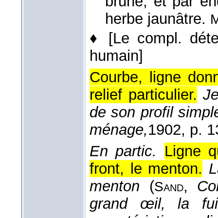
brune, et par en
herbe jaunâtre.
M
♦
[Le compl. dét
humain]
Courbe, ligne don
relief particulier.
Je
de son profil simple
ménage,
1902
, p. 1
En partic.
Ligne q
front, le menton.
L
menton
(
,
Co
Sand
grand œil, la fui