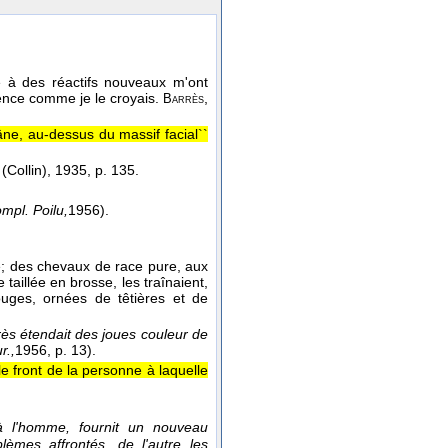
e à des réactifs nouveaux m'ont
ligence comme je le croyais.
,
Barrès
râne, au-dessus du massif facial``
(Collin), 1935, p. 135.
mpl. Poilu,
1956
).
le; des chevaux de race pure, aux
taillée en brosse, les traînaient,
uges, ornées de têtières et de
rès étendait des joues couleur de
r.,
1956
, p. 13).
le front de la personne à laquelle
 à l'homme, fournit un nouveau
lèmes affrontés, de l'autre les