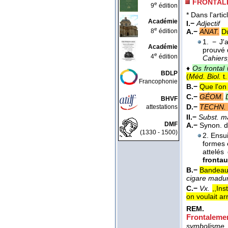
FRONTAL
e
9
édition
* Dans l'artic
Académie
I.−
Adjectif
e
8
édition
A.−
ANAT.
Du
1. − J'
Académie
prouvé 
e
4
édition
Cahiers
♦
Os frontal
(
BDLP
(
Méd. Biol.
t.
Francophonie
B.−
Que l'on 
C.−
GÉOM.
BHVF
D.−
TECHN. 
attestations
II.−
Subst. m
DMF
A.−
Synon. 
(1330 - 1500)
2. Ensu
formes é
attelés
fronta
B.−
Bandeau 
cigare madur
C.−
Vx.
,,Ins
on voulait a
REM.
Frontaleme
symbolisme d