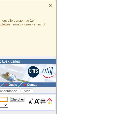
×
e nouvelle version au
1er
ablettes, smartphones) et inclut
Outils
Contact
oncordance
Aide