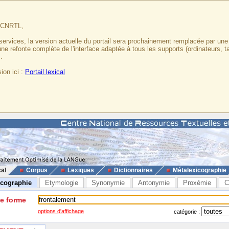
u CNRTL,
services, la version actuelle du portail sera prochainement remplacée par un
 une refonte complète de l'interface adaptée à tous les supports (ordinateurs, t
.
ion ici :
Portail lexical
cal
Corpus
Lexiques
Dictionnaires
Métalexicographie
icographie
Etymologie
Synonymie
Antonymie
Proxémie
C
ne forme
options d'affichage
catégorie :