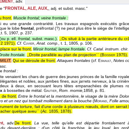
EMENT
, adv.
FRONTAL, ALE, AUX,
le "
, adj. et subst. masc."
 front.
Muscle frontal; veine frontale :
ai eu une grande contrariété. Les travaux espagnols exécutés grâc
que le lobe
frontal
, préfrontal (?) ne peut plus être le siège de l'intel
,
t. 5
, 1907
, p. 237.
ou p. ell.
frontal,
subst. masc.).
,,Os situé à la partie antérieure du c
 2 1971
).
Cf.
,
Anat. comp.,
t. 1, 1805, p. 106.
Cuvier
place sur le front.
Miroir frontal; lampe frontale.
Cf. Catal. instrum. chir.
Droite frontale.
,,Droite parallèle au plan de projection`` (
1975
).
Boissier
MILIT.
Qui se déroule de front.
Attaques frontales
(
cf.
,
Notes co
Esnault
asc.
de
frontail :
ite venaient les chars de guerre des jeunes princes de la famille roya
légantes et nobles, aux jambes fines, aux jarrets nerveux, à la crinière 
 deux à deux, en secouant leurs têtes empanachées de plumes ro
ux
à bossettes de métal.
,
Rom. momie,
1858
, p. 81.
Gautier
de front.
Entre le frontal et la mentonnière, le visage de la mère Dolo
o et un nez qui tombait mollement dans la bouche
(
,
Folle amou
Morand
trument de torture, fait d'une corde à plusieurs nœuds, dont on serrait 
rracher quelque aveu`` (
Ac.
1835, 1878
).
nt,
adv.
De front.
La vue, telle qu'elle est départie frontalement
u devant-derrière : d'un côté la franchise, le jeu loyal, les prob