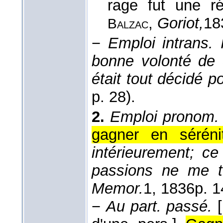
rage fut une ré
,
Goriot,
18
Balzac
−
Emploi intrans.
bonne volonté de S
était tout décidé 
p. 28).
2.
Emploi pronom.
gagner en séréni
intérieurement; ce
passions ne me t
Memor.
1
, 1836
p. 1
−
Au part. passé.