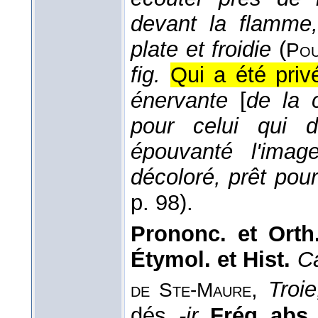
devant la flamme,
plate et froidie
(
Pou
fig.
Qui a été priv
énervante
[
de la c
pour celui qui 
épouvanté l'imag
décoloré, prêt pou
p. 98).
Prononc. et Orth.
Étymol. et Hist.
C
,
Troie
de Ste-Maure
dés.
-ir.
Fréq. abs. l