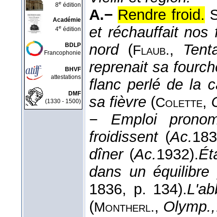
e
8
édition
A.−
Rendre froid.
Académie
et réchauffait nos 
e
4
édition
nord
(
,
Tenta
BDLP
Flaub.
Francophonie
reprenait sa fourch
BHVF
attestations
flanc perlé de la 
DMF
sa fièvre
(
,
Colette
(1330 - 1500)
−
Emploi pronom
froidissent
(
Ac.
183
dîner
(
Ac.
1932
).
Éta
dans un équilibre 
1836
, p. 134).
L'ab
(
,
Olymp.,
Montherl.