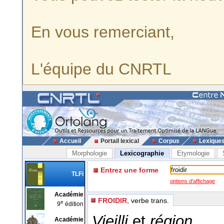
En vous remerciant,
L'équipe du CNRTL
Accueil
Portail lexical
Corpus
Lexique
Morphologie
Lexicographie
Etymologie
Entrez une forme
TLFi
options d'affichage
Académie
FROIDIR
, verbe trans.
e
9
édition
Vieilli
et
région.
Académie