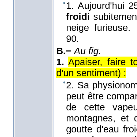
1. Aujourd'hui 2
froidi
subitement
neige furieuse.
90.
B.−
Au fig.
1.
Apaiser, faire 
d'un sentiment) :
2. Sa physionom
peut être compar
de cette vapeu
montagnes, et q
goutte d'eau fro