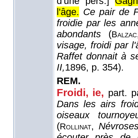
d'une pers.]
Gagn
l'âge.
Ce pair de F
froidie par les an
abondants
(
Balzac
visage, froidi par 
Raffet donnait à 
II,
1896
, p. 354).
REM.
Froidi, ie,
part. p
Dans les airs froi
oiseaux tournoye
(
,
Névroses
Rollinat
écouter près de l