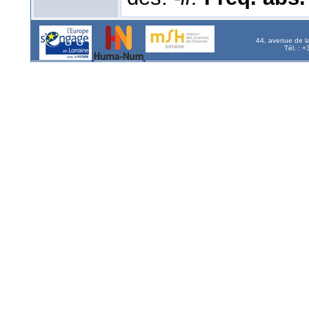
44, avenue de l
Tél. : 