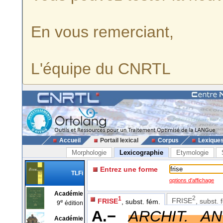
En vous remerciant,
L'équipe du CNRTL
Accueil
Portail lexical
Corpus
Lexique
Morphologie
Lexicographie
Etymologie
Entrez une forme
TLFi
options d'affichage
Académie
2
1
FRISE
, subst. 
FRISE
, subst. fém.
e
9
édition
A.−
ARCHIT. AN
Académie