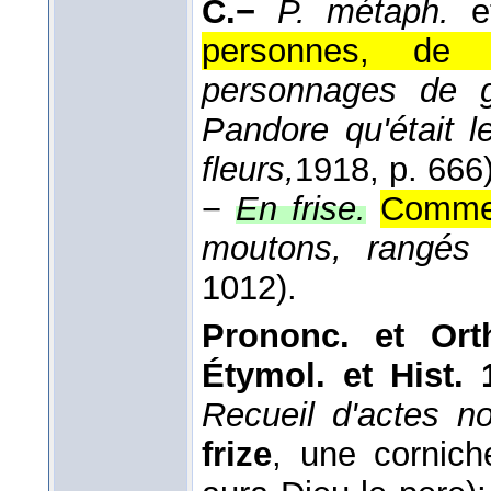
C.−
P. métaph.
e
personnes, de m
personnages de g
Pandore qu'était l
fleurs,
1918
, p. 666)
−
En frise.
Comme 
moutons, rangés 
1012).
Prononc. et Ort
Étymol. et Hist. 
Recueil d'actes no
frize
, une cornich