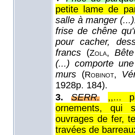
petite lame de pa
salle à manger (...)
frise de chêne qu'
pour cacher, dess
francs
(
,
Bête
Zola
(...) comporte un
murs
(
,
Vér
Robinot
1928
p. 184).
3.
SERR.
,,...
ornements, qui 
ouvrages de fer, t
travées de barreaux