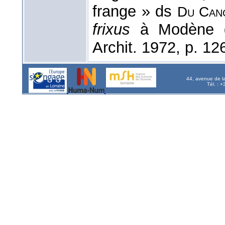
frange » ds
Du Can
frixus
à Modène d
Archit. 1972, p. 12
44, avenue de l
Tél. : 