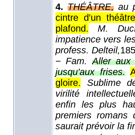
4.
THÉÂTRE,
au p
cintre d'un théâtr
plafond.
M. Ducr
impatience vers les
profess. Delteil,
18
−
Fam.
Aller aux 
jusqu'aux frises.
A
gloire.
Sublime dé
virilité intellectuell
enfin les plus ha
premiers romans d
saurait prévoir la fi