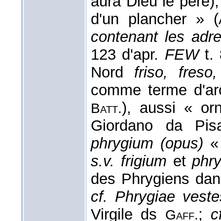
aura Dieu le pere)
d'un plancher » (
contenant les adre
123 d'apr.
FEW
t. 
Nord
friso, freso,
comme terme d'ar
), aussi « or
Batt.
Giordano da Pi
phrygium (opus)
« 
s.v. frigium
et
phr
des Phrygiens dans
cf. Phrygiae veste
Virgile ds
;
c
Gaff.