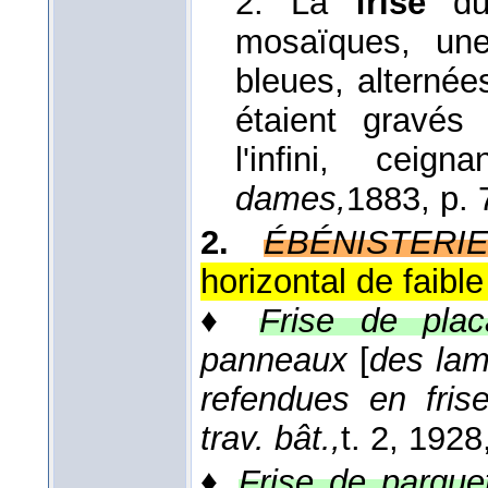
2. La
frise
du 
mosaïques, une
bleues, alterné
étaient gravé
l'infini, cei
dames,
1883
, p.
2.
ÉBÉNISTERI
horizontal de faible
♦
Frise de plac
panneaux
[
des lam
refendues en fris
trav. bât.,
t. 2
, 1928
♦
Frise de parque