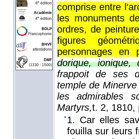
e
8
édition
comprise entre l'ar
Académie
les monuments de 
e
4
édition
ordres, de peintur
BDLP
Francophonie
figures géomét
BHVF
personnages en 
attestations
dorique, ionique, 
DMF
(1330 - 1500)
frappoit de ses 
temple de Minerve (
les admirables s
Martyrs,
t. 2
, 1810
,
1. Car elles sa
fouilla sur leurs 