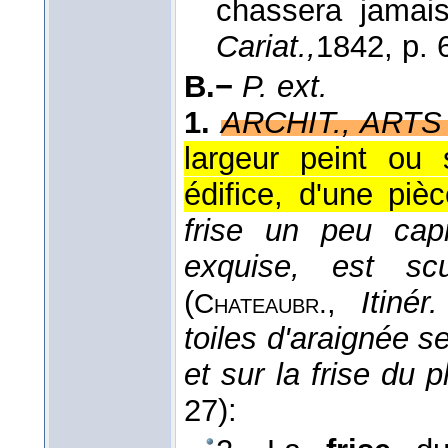
chassera jamais
Cariat.,
1842
, p. 
B.−
P. ext.
1.
ARCHIT., ART
largeur peint ou 
édifice, d'une piè
frise un peu capr
exquise, est sc
(
,
Itinér
Chateaubr.
toiles d'araignée 
et sur la frise du 
27):