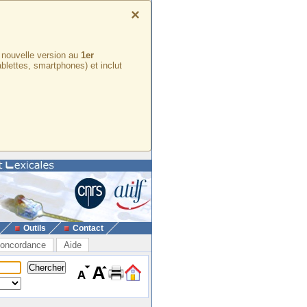
×
e nouvelle version au
1er
ablettes, smartphones) et inclut
Outils
Contact
oncordance
Aide