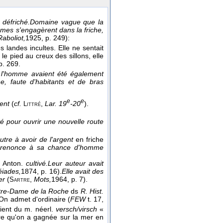
. défriché.
Domaine vague que la
mes s'engagèrent dans la friche,
Raboliot,
1925
, p. 249):
s landes incultes. Elle ne sentait
le pied au creux des sillons, elle
 p. 269.
t l'homme avaient été également
e, faute d'habitants et de bras
e
e
ent
(
cf.
,
Lar. 19
-20
).
Littré
yé pour ouvrir une nouvelle route
tre à avoir de l'argent
en friche
ui renonce à sa chance d'homme
]
Anton.
cultivé.
Leur auteur avait
éiades,
1874
, p. 16).
Elle avait des
er
(
,
Mots,
1964
, p. 7).
Sartre
tre-Dame de la Roche
ds
R. Hist.
 On admet d'ordinaire (
FEW
t. 17,
vient du m. néerl.
versch/virsch
«
re qu'on a gagnée sur la mer en