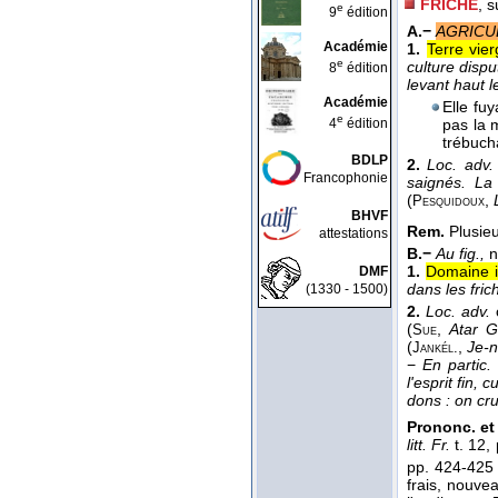
FRICHE
, s
e
9
édition
A.−
AGRICU
Académie
1.
Terre vie
e
culture dispu
8
édition
levant haut 
Académie
Elle fu
e
4
édition
pas la m
trébuch
BDLP
2.
Loc. adv.
Francophonie
saignés. La 
(
,
Pesquidoux
BHVF
Rem.
Plusieu
attestations
B.−
Au fig.,
n
1.
Domaine i
DMF
dans les fric
(1330 - 1500)
2.
Loc. adv.
(
,
Atar Gu
Sue
(
,
Je-n
Jankél.
−
En partic.
l'esprit fin, 
dons : on crut
Prononc. et 
litt. Fr.
t. 12,
pp. 424-425
frais, nouve