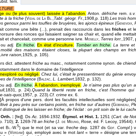
ubst. fém.
LTURE.
rge ou (le plus souvent) laissée à l'abandon.
Anton.
défriche
rem.
s.v
te à la friche
(
,
Tabl. géogr. Fr.,
1908,
p. 118).
Les trois hom
Vidal de La Bl.
les genoux parmi les touffes de bruyères, les ajoncs épineux
(
,
Genevoix
yait comme une bête (...), prenait des raccourcis dans les
friches
et le
orsure des ronces qui faisaient saigner sa chair et, quand elle mettait 
ait et chancelait, comme une personne ivre.
,
Terres lorr.,
1907
,
Moselly
ou
adj.
En friche.
En état d'inculture.
Tomber en friche.
La terre e
moitié des maisons étaient closes, la plupart des champs en frich
Livre raison,
1925
, p. 105).
rs dict. attestent
friche
au masc., notamment comme synon. de
chiend
otamment dans le domaine de l'
intelligence
nexploré ou négligé.
Chez lui, c'était le pressentiment du génie envo
hes de l'intelligence
(
,
L. Lambert,
1832
, p. 132).
Balzac
ou
adj.
En friche.
À l'abandon, inemployé.
Je n'aime pas plus qu'un au
ll,
1831
, p. 24).
Quand la liberté reste en friche, c'est l'homme q
e-sais-quoi,
1957
, p. 223).
Cf. crime
ex. 6.
[À propos d'une pers. dont les facultés intellectuelles sont négligées
cultivé à peu près sur certains points, en friche sur d'autres
(
,
Pl
Gobineau
 distingué de les laisser en friche; de l'éclat : on prit soin de le lui cach
Orth. :
[fʀiʃ]. Ds
Ac.
1694-1932.
Étymol. et Hist. 1.
1251 (
Cart. de No
 p. 710);
2.
1269-78
an friche
(
,
Rose,
éd. F. Lecoy, 19544).
J. de Meung
5
 et
) que le mot (et sa var.
freche
dep. 1287 ds
Compl.
) 
Bl.-W.
Gdf.
au » (
) qui, employé avec le mot
lant
« terre » désigne une ter
Verdam