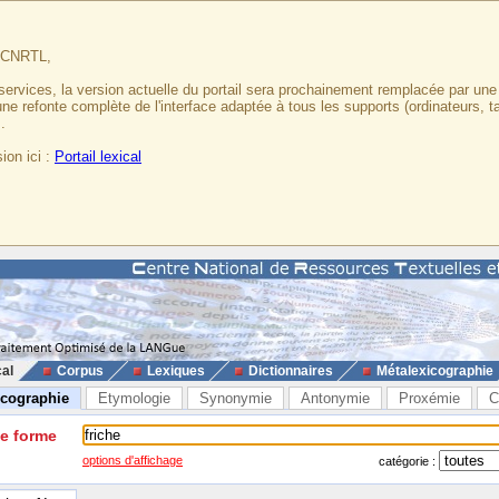
u CNRTL,
services, la version actuelle du portail sera prochainement remplacée par un
 une refonte complète de l'interface adaptée à tous les supports (ordinateurs, t
.
ion ici :
Portail lexical
cal
Corpus
Lexiques
Dictionnaires
Métalexicographie
icographie
Etymologie
Synonymie
Antonymie
Proxémie
C
ne forme
options d'affichage
catégorie :