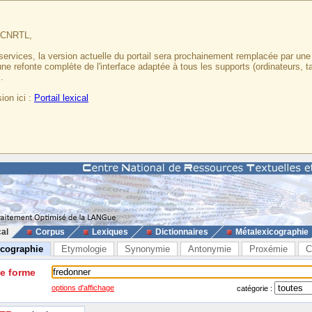
u CNRTL,
services, la version actuelle du portail sera prochainement remplacée par un
 une refonte complète de l'interface adaptée à tous les supports (ordinateurs, t
.
ion ici :
Portail lexical
cal
Corpus
Lexiques
Dictionnaires
Métalexicographie
icographie
Etymologie
Synonymie
Antonymie
Proxémie
C
ne forme
options d'affichage
catégorie :