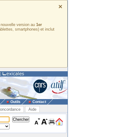
×
e nouvelle version au
1er
ablettes, smartphones) et inclut
Outils
Contact
oncordance
Aide