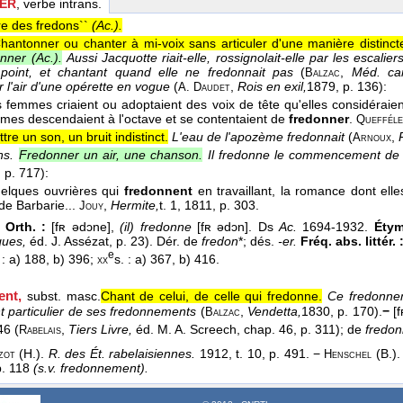
ER
, verbe intrans.
re des fredons``
(
Ac.
).
hantonner ou chanter à mi-voix sans articuler d'une manière distinct
nner (
Ac.
).
Aussi Jacquotte riait-elle, rossignolait-elle par les escalie
 point, et chantant quand elle ne fredonnait pas
(
,
Méd. ca
Balzac
r l'air d'une opérette en vogue
(
,
Rois en exil,
1879
, p. 136):
A. Daudet
les femmes criaient ou adoptaient des voix de tête qu'elles considéra
mes descendaient à l'octave et se contentaient de
fredonner
.
Queffél
tre un son, un bruit indistinct.
L'eau de l'apozème fredonnait
(
,
Arnoux
ns.
Fredonner un air, une chanson.
Il fredonne le commencement de 
 p. 717):
quelques ouvrières qui
fredonnent
en travaillant, la romance dont elles
de Barbarie...
,
Hermite,
t. 1
, 1811
, p. 303.
Jouy
 Orth. :
[fʀ ədɔne],
(il) fredonne
[fʀ ədɔn]. Ds
Ac.
1694-1932.
Étym
ques,
éd. J. Assézat, p. 23). Dér. de
fredon
*; dés.
-er.
Fréq. abs. littér. 
e
 : a) 188, b) 396;
s. : a) 367, b) 416.
xx
nt,
subst. masc.
Chant de celui, de celle qui fredonne.
Ce fredonnem
t particulier de ses fredonnements
(
,
Vendetta,
1830
, p. 170).
−
[f
Balzac
46 (
,
Tiers Livre,
éd. M. A. Screech, chap. 46, p. 311); de
fredon
Rabelais
(H.).
R. des Ét. rabelaisiennes.
1912, t. 10, p. 491. −
(B.).
zot
Henschel
p. 118
(s.v. fredonnement).