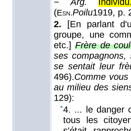
−
Arg.
Individu
(
Poilu
1919
, p. 
Esn.
2.
[En parlant d'
groupe, une comm
etc.]
Frère de coul
ses compagnons, se
se sentait leur frè
496).
Comme vous vo
au milieu des sien
129):
4. ... le danger
tous les citoye
s'était rapproc