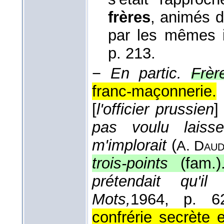
frères
, animés 
par les mêmes i
p. 213.
−
En partic.
Frèr
franc-maçonnerie.
[
l'officier prussien
pas voulu laiss
m'implorait
(
A. Daud
trois-points
(fam.)
prétendait qu'il é
Mots,
1964
, p. 62
confrérie secrète