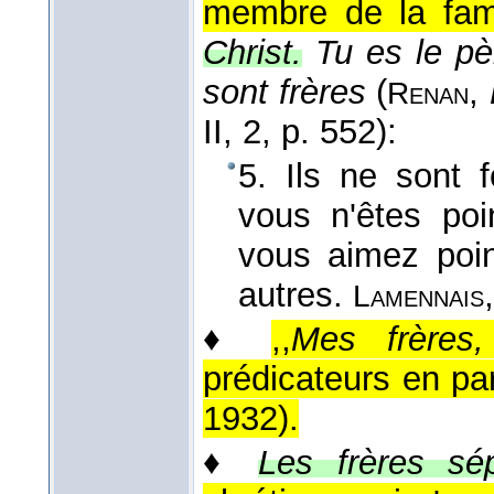
membre de la fami
Christ.
Tu es le pè
sont frères
(
,
Renan
II, 2, p. 552):
5. Ils ne sont 
vous n'êtes po
vous aimez po
autres.
Lamennais
♦
,,
Mes frères,
prédicateurs en par
1932
).
♦
Les frères sé