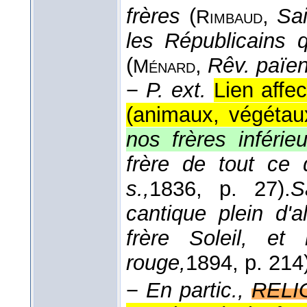
frères
(
,
Sai
Rimbaud
les Républicains 
(
,
Rêv. païen
Ménard
−
P. ext.
Lien affec
(animaux, végétau
nos frères inférieu
frère de tout ce 
s.,
1836
, p. 27).
S
cantique plein d'a
frère Soleil, et
rouge,
1894
, p. 214
−
En partic.,
RELI