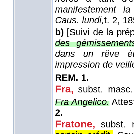
manifestement la 
Caus. lundi,
t. 2
, 1
b)
[Suivi de la pré
des gémissements
dans un rêve ét
impression de veill
REM.
1.
Fra,
subst. masc.
Fra Angelico.
Attes
2.
Fratone,
subst. m