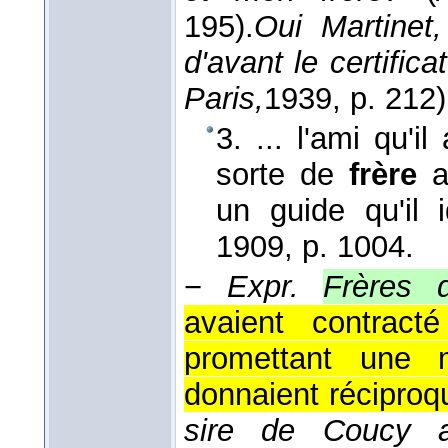
195).
Oui Martinet,
d'avant le certific
Paris,
1939
, p. 212)
3. ... l'ami qu'i
sorte de
frère
a
un guide qu'il i
1909
, p. 1004.
−
Expr.
Frères 
avaient contract
promettant une m
donnaient récipro
sire de Coucy a