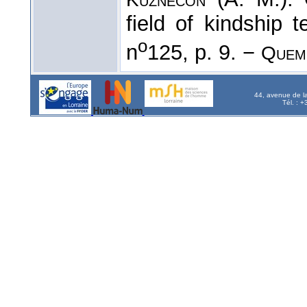
field of kindship 
o
n
125, p. 9. −
Quem
44, avenue de l
Tél. : 