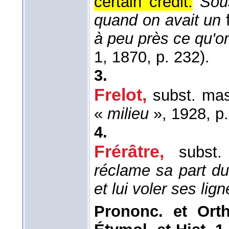
certain crédit.
Sou
quand on avait un
à peu près ce qu'on
1
, 1870
, p. 232).
3.
Frelot
,
subst. mas
«
milieu
», 1928, p.
4.
Frérâtre,
subst
réclame sa part du 
et lui voler ses lig
Prononc. et Orth