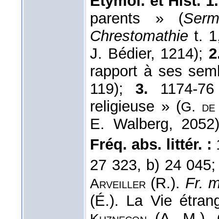
Étymol. et Hist. 1.
parents » (
Serm
Chrestomathie
t. 1
J. Bédier, 1214);
2
rapport à ses sem
119);
3.
1174-76
religieuse » (
G. de
E. Walberg, 2052)
Fréq. abs. littér. :
27 323, b) 24 045
(R.).
Fr. 
Arveiller
(É.). La Vie étran
(A. M.). 
Kuznecon