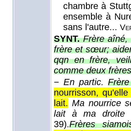
chambre à Stuttg
ensemble à Nure
sans l'autre...
Ve
SYNT.
Frère aîné,
frère et sœur; aider
qqn en frère, vei
comme deux frères
−
En partic.
Frère
nourrisson, qu'ell
lait.
Ma nourrice s
lait à ma droite
39).
Frères siamoi