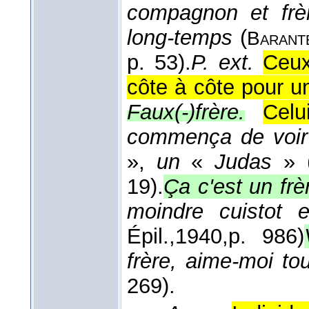
compagnon et frèr
long-temps
(
Barant
p. 53).
P. ext.
Ceux
côte à côte pour 
Faux(-)frère.
Celu
commença de voir
»,
un
«
Judas
» 
19).
Ça c'est un frèr
moindre cuistot e
Épil.,
1940,
p. 986)
frère, aime-moi to
269).