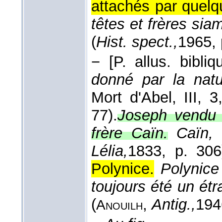
attachés par quelq
têtes et frères sia
(
Hist. spect.,
1965
,
−
[P. allus. bibliqu
donné par la natu
Mort d'Abel, III, 3
77).
Joseph vendu 
frère Caïn.
Caïn, 
Lélia,
1833
, p. 306
Polynice.
Polynice 
toujours été un ét
(
,
Antig.,
194
Anouilh