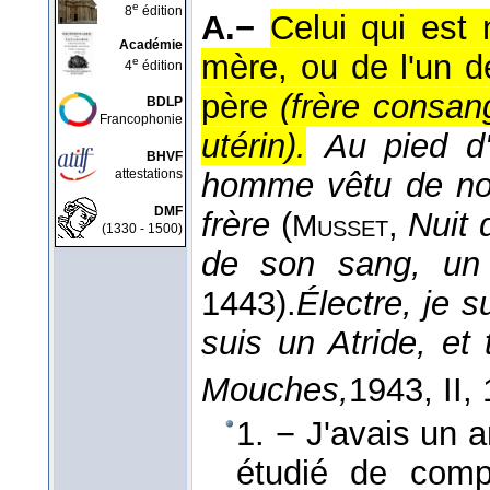
e
8
édition
A.−
Celui qui es
Académie
mère, ou de l'un 
e
4
édition
père
(frère consan
BDLP
Francophonie
utérin).
Au pied d'
BHVF
attestations
homme vêtu de no
DMF
frère
(
,
Nuit 
Musset
(1330 - 1500)
de son sang, un
1443).
Électre, je s
suis un Atride, et
Mouches,
1943
, II, 
1. − J'avais un 
étudié de comp