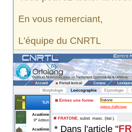
En vous remerciant,
L'équipe du CNRTL
Accueil
Portail lexical
Corpus
Lexique
Morphologie
Lexicographie
Etymologie
Entrez une forme
TLFi
options d'affichage
Académie
FRATONE
, subst. masc. (ital.).
e
9
édition
FR
* Dans l'article "
Académie