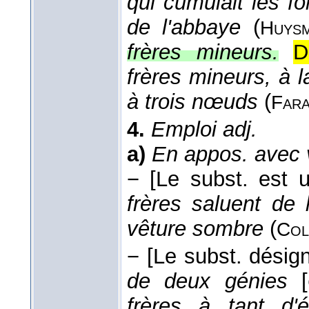
qui cumulait les fo
de l'abbaye
(
Huys
frères mineurs.
D
frères mineurs, à l
à trois nœuds
(
Fara
4.
Emploi adj.
a)
En appos. avec v
−
[Le subst. est 
frères saluent de 
vêture sombre
(
Col
−
[Le subst. désig
de deux génies
[
frères à tant d'