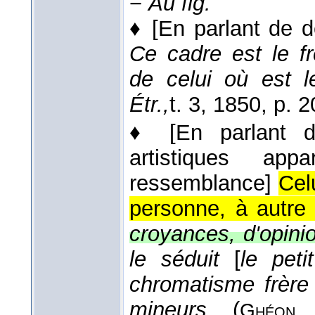
−
Au fig.
♦
[En parlant de 
Ce cadre est le f
de celui où est l
Étr.,
t. 3
, 1850
, p. 2
♦
[En parlant 
artistiques app
ressemblance]
Cel
personne, à autre
croyances, d'opini
le séduit
[
le peti
chromatisme frère 
mineurs
(
Ghéon