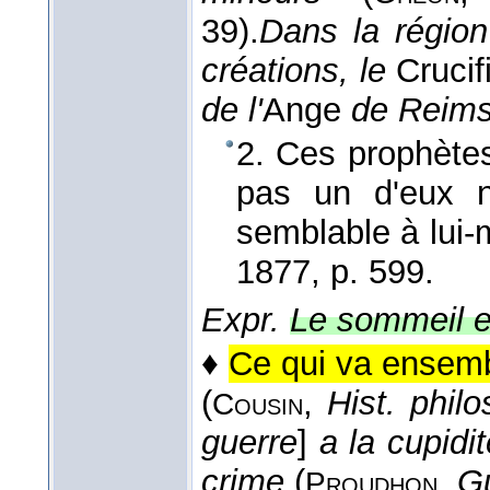
39).
Dans la région
créations, le
Crucif
de l'
Ange
de Reim
2. Ces prophète
pas un d'eux n
semblable à lui-
1877
, p. 599.
Expr.
Le sommeil es
♦
Ce qui va ensemb
(
,
Hist. philo
Cousin
guerre
]
a la cupidi
crime
(
,
Gu
Proudhon