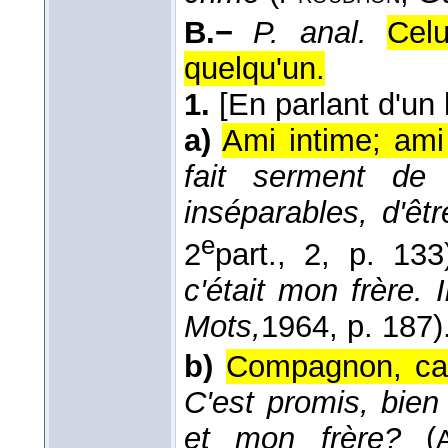
B.−
P. anal.
Cel
quelqu'un.
1.
[En parlant d'un 
a)
Ami intime; ami
fait serment de 
inséparables, d'êtr
e
2
part., 2, p. 133
c'était mon frère. 
Mots,
1964
, p. 187)
b)
Compagnon, ca
C'est promis, bie
et mon frère?
(