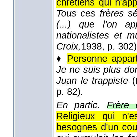
chrétiens qui n'ap
Tous ces frères sé
(...) que l'on ap
nationalistes et 
Croix,
1938
, p. 302)
♦
Personne appart
Je ne suis plus don 
Juan le trappiste
(
p. 82).
En partic.
Frère 
Religieux qui n'
besognes d'un cou