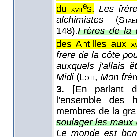
e
du
s.
Les frère
xvii
alchimistes
(
Staë
148).
Frères de la 
des Antilles aux
xv
frère de la côte po
auxquels j'allais
Midi
(
,
Mon frèr
Loti
3.
[En parlant 
l'ensemble des 
membres de la gra
soulager les maux 
Le monde est bon.