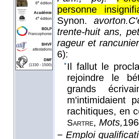
e
8
édition
personne insignifi
Académie
Synon.
avorton.
C'
e
4
édition
trente-huit ans, pet
BDLP
Francophonie
rageur et rancunier
BHVF
attestations
6):
DMF
Il fallut le proc
(1330 - 1500)
rejoindre le bé
grands écriv
m'intimidaient 
rachitiques, en c
,
Mots,
196
Sartre
−
Emploi qualificati