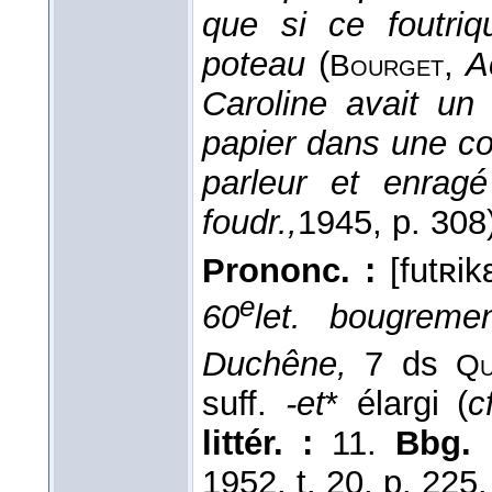
que si ce foutriq
poteau
(
,
A
Bourget
Caroline avait un 
papier dans une c
parleur et enragé
foudr.,
1945
, p. 308
Prononc. :
[futʀik
e
60
let. bougremen
Duchêne,
7 ds
Q
suff.
-et
* élargi (
c
littér. :
11.
Bbg.
1952, t. 20, p. 225