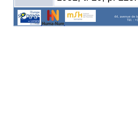
44, avenue de l
Tél. : 