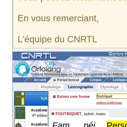
En vous remerciant,
L'équipe du CNRTL
Accueil
Portail lexical
Corpus
Lexique
Morphologie
Lexicographie
Etymologie
Entrez une forme
TLFi
options d'affichage
Académie
FOUTRIQUET
, subst. masc.
e
9
édition
Fam., péj.
Pers
Académie