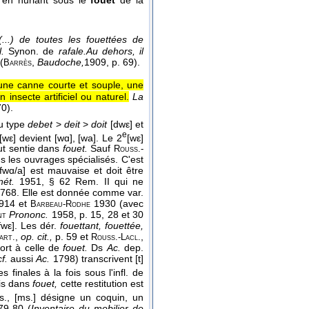
(...) de toutes les fouettées de
.
Synon. de
rafale.
Au dehors, il
(
,
Baudoche,
1909
, p. 69).
Barrès
ne canne courte et souple, une
insecte artificiel ou naturel.
La
70
).
du type
debet
>
deit
>
doit
[dwε] et
e
[wε] devient [wɑ], [wa]. Le 2
[wε]
out sentie dans
fouet.
Sauf
Rouss.-
s les ouvrages spécialisés. C'est
[fwɑ/a] est mauvaise et doit être
ét.
1951, § 62 Rem. II qui ne
768. Elle est donnée comme var.
914 et
1930 (avec
Barbeau-Rodhe
Prononc.
1958, p. 15, 28 et 30
nt
[fwε]. Les dér.
fouettant, fouettée,
,
op. cit.,
p. 59 et
,
art.
Rouss.-Lacl.
port à celle de
fouet.
Ds
Ac.
dep.
cf.
aussi
Ac.
1798) transcrivent [t]
s finales à la fois sous l'infl. de
is dans
fouet,
cette restitution est
s., [ms.] désigne un coquin, un
379-80 (
Inventaire du mobilier de