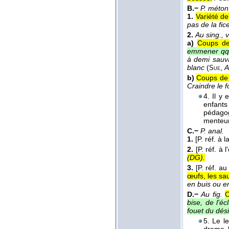
B.−
P. méton
1.
Variété de
pas de la fic
2.
Au sing., 
a)
Coups de
emmener qqn 
à demi sauva
blanc
(
,
A
Sue
b)
Coups de 
Craindre le f
4. Il y
enfants 
pédagog
menteu
C.−
P. anal.
1.
[P. réf. à 
2.
[P. réf. à 
(
DG
).
3.
[P. réf. au
œufs, les sa
en buis ou e
D.−
Au fig.
C
bise, de l'éc
fouet du dési
5. Le l
drame h