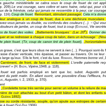
la gauche ministérielle se cabra sous le coup de fouet de cet appl
 p. 209).
Le vrai courage, sans colère et sans haine, celui qui, pour s'
ux de la frénésie, celui qui jamais ne ressemble à la peur, car courag
 p. 116).
Coup de fouet.
Remontant, stimulant passager.
Cela m'a donné
leur analogue à un coup de fouet, due à une déchirure musculaire 
avez-vous jamais vu double, ou confondu des couleurs (...). − Qui vou
douleurs de jambe, un coup de fouet, tout à coup
(
,
Vie secrète
Estaunié
e
s de fouet des voiles.
,,Battements brusques``
(
Lar. 20
).
Donner des
rquer et se redresser à chaque coup de talon, dans un échouage``
(
Nouv
e plein fouet. (Tir, coup de canon tiré de plein fouet),
,,horizontaleme
us grave, c'est que leurs obus ne servent à rien (...). Pourquoi sont-ils
rasse d'acier verticale, très épaisse, et passer au travers. On ne l
s large qu'eux. S'ils le font, c'est du luxe.
,
Hommes bonne vol.,
Romains
Carrément, de front, de face et violemment.
L'oreille paternelle re
crever!
» (
,
Vipère,
1948
, p. 118).
H. Bazin
 fouet
est parfois employé en tant que loc. subst.
Augustin put
 du petit matin. En allant ouvrir, une poussière d'eau l'effleura, f
,
Augustin,
t. 2, 1933, p. 370).
ue
ent
,,Cordelette torse très serrée pour serrer un volume à la reliure de m
nière de cuir attachée au bout d'un petit bâton, et dont les enfants 
.
1892
).
Guérin
sse ou corde résistante, souple, qu'on ajoute aux estropes de certain
ie à fouet
(
1906
).
Soé-Dup.