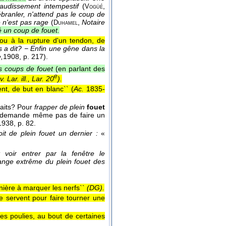
audissement intempestif
(
,
Vogüé
ébranler, n'attend pas le coup de
e n'est pas rage
(
,
Notaire
Duhamel
 un coup de fouet.
ou à la rupture d'un tendon, de
s a dit? − Enfin une gêne dans la
,
1908
, p. 217).
 coups de fouet
(en parlant des
e
. Lar. ill., Lar. 20
).
nt, de but en blanc`` (
Ac.
1835-
 faits? Pour
frapper de plein
fouet
eur demande même pas de faire un
1938
, p. 82.
çoit de plein fouet un dernier :
«
 voir entrer par la fenêtre le
range extrême du plein fouet des
anière à marquer les nerfs``
(
DG
).
se servent pour faire tourner une
es poulies, au bout de certaines