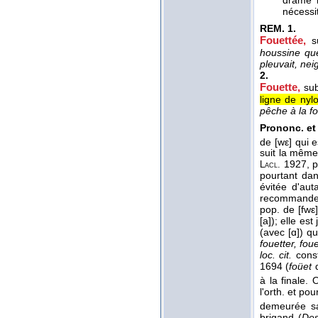
nécessi
REM.
1.
Fouettée,
s
houssine qu
pleuvait, nei
2.
Fouette,
sub
ligne de nyl
pêche à la f
Prononc. et 
de [wε] qui 
suit la même
1927, p.
Lacl.
pourtant da
évitée d'aut
recommande p
pop. de [fwε
[a]); elle es
(avec [ɑ]) qu
fouetter, foue
loc. cit.
const
1694 (
foüet
à la finale.
l'orth. et po
demeurée sa
brigand (
Des