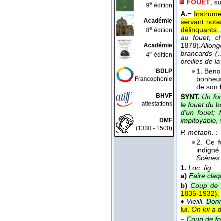
FOUET
, s
e
9
édition
A.−
Instrume
Académie
servant nota
e
délinquants.
8
édition
au fouet; c
1878
).
Allon
Académie
brancards (.
e
4
édition
oreilles de la
1. Benon
BDLP
bonheur.
Francophonie
de son
BHVF
SYNT.
Un fou
attestations
le fouet du b
d'un fouet; 
impitoyable,
DMF
(1330 - 1500)
P. métaph. :
2. Ce f
indigné
Scènes 
1.
Loc. fig.
a)
Faire claq
b)
Coup de 
1835-1932
).
♦
Vieilli.
Donn
lui.
On lui a 
−
Coup de fo