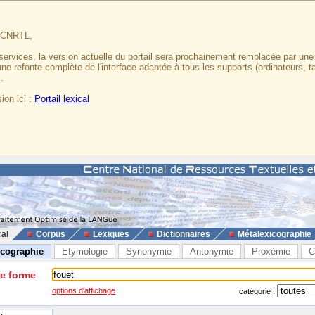
u CNRTL,
services, la version actuelle du portail sera prochainement remplacée par un
 une refonte complète de l'interface adaptée à tous les supports (ordinateurs, t
.
ion ici :
Portail lexical
cal
Corpus
Lexiques
Dictionnaires
Métalexicographie
icographie
Etymologie
Synonymie
Antonymie
Proxémie
C
ne forme
options d'affichage
catégorie :