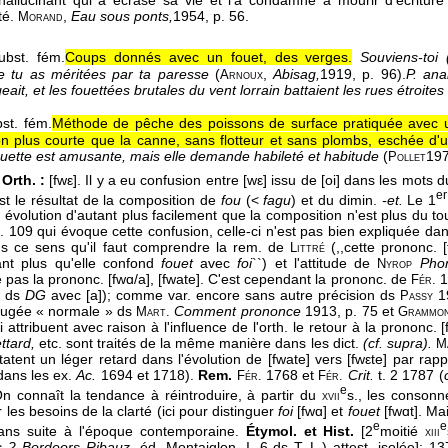
té.
,
Eau sous ponts,
1954
, p. 56.
Morand
ubst. fém.
Coups donnés avec un fouet, des verges.
Souviens-toi 
e tu as méritées par ta paresse
(
,
Abisag,
1919
, p. 96).
P. anal
Arnoux
geait, et les fouettées brutales du vent lorrain battaient les rues étroites
st. fém.
Méthode de pêche des poissons de surface pratiquée avec u
on plus courte que la canne, sans flotteur et sans plombs, eschée d'un 
ouette est amusante, mais elle demande habileté et habitude
(
19
Pollet
Orth. :
[fwε]. Il y a eu confusion entre [wε] issu de [oi] dans les mots 
er
est le résultat de la composition de
fou
(<
fagu
) et du dimin.
-et.
Le 1
 évolution d'autant plus facilement que la composition n'est plus du t
 109 qui évoque cette confusion, celle-ci n'est pas bien expliquée dan
ns ce sens qu'il faut comprendre la rem. de
(,,cette prononc. 
Littré
ant plus qu'elle confond
fouet
avec
foi
``) et l'attitude de
Phon
Nyrop
as la prononc. [fwɑ/a], [fwate]. C'est cependant la prononc. de
1
Fér.
] ds
DG
avec [a]); comme var. encore sans autre précision ds
1
Passy
t jugée « normale » ds
Comment prononce
1913, p. 75 et
Mart.
Grammo
i attribuent avec raison à l'influence de l'orth. le retour à la prononc. 
ttard,
etc. sont traités de la même manière dans les dict.
(cf. supra).
M
atent un léger retard dans l'évolution de [fwate] vers [fwεte] par rap
dans les ex.
Ac.
1694 et 1718).
Rem.
1768 et
Crit.
t. 2 1787 (
Fér.
Fér.
e
 On connaît la tendance à réintroduire, à partir du
s., les consonne
xvii
ur les besoins de la clarté (ici pour distinguer
foi
[fwɑ] et
fouet
[fwɑt]. Ma
e
e
ns suite à l'époque contemporaine.
Étymol. et Hist.
[2
moitié
xiii
 2 Bordeors Ribauz,
éd. Montaiglon, I, 6 ds T.-L.) attest. isolée]; 1