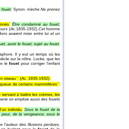
 fouet.
Synon.
mèche.
Ne prenez
mnés.
Être condamné au fouet;
fours
(
Ac.
1835-1932
).
Cet homme
lons avaient mise entre lui et un
et; avoir le fouet; sujet au fouet.
aphore. Il y eut un temps où les
iècle sur la nôtre. Locke, que les
ue le
fouet
pour corriger l'enfant
un oiseau`` (
Ac.
1835-1932
).
la queue de certains mammifères``
e servant à battre les crèmes, les
iserie on emploie aussi des fouets
'un individu.
Sous le fouet de la
la peur, de la vengeance; sous le
de l'auteur des
Illusions perdues,
e en hurlant sous le
fouet
de la