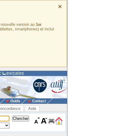
×
e nouvelle version au
1er
ablettes, smartphones) et inclut
Outils
Contact
oncordance
Aide