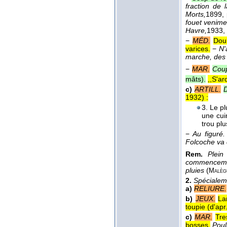
fraction de 
Morts,
1899
,
fouet venime
Havre,
1933
,
−
MÉD.
Dou
varices.
−
N'
marche, des 
−
MAR.
Coup
mâts).
,,S'a
c)
ARTILL.
D
1932
) :
3. Le pl
une cui
trou plu
−
Au figuré.
Folcoche va 
Rem.
Plein
commencement
pluies
(
Malèg
2.
Spécialem
a)
RELIURE.
b)
JEUX.
La
toupie (
d'apr
c)
MAR.
Tre
bosses.
Poul