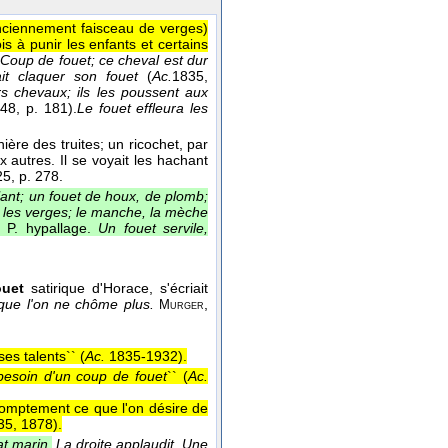
anciennement faisceau de verges)
s à punir les enfants et certains
.
Coup de fouet; ce cheval est dur
ait claquer son fouet
(
Ac.
1835,
urs chevaux; ils les poussent aux
848
, p. 181).
Le fouet effleura les
ière des truites; un ricochet, par
ux autres. Il se voyait les hachant
25
, p. 278.
fflant; un fouet de houx, de plomb;
t les verges; le manche, la mèche
P. hypallage.
Un fouet servile,
ouet
satirique d'Horace, s'écriait
 que l'on ne chôme plus.
,
Murger
ses talents`` (
Ac.
1835-1932
).
besoin d'un coup de fouet
`` (
Ac.
promptement ce que l'on désire de
5, 1878
).
at marin.
La droite applaudit. Une