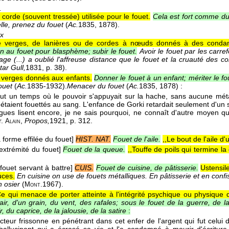
.
 corde (souvent tressée) utilisée pour le fouet.
Cela est fort comme du
elle, prenez du fouet
(
Ac.
1835, 1878
).
vx
 verges, de lanières ou de cordes à nœuds donnés à des conda
au fouet pour blasphème; subir le fouet.
Avoir le fouet par les carre
ge (...) a oublié l'affreuse distance que le fouet et la cruauté des co
tar Gull,
1831
, p. 38).
verges donnés aux enfants.
Donner le fouet à un enfant; mériter le fou
ouet
(
Ac.
1835-1932
).
Menacer du fouet
(
Ac.
1835, 1878
) :
 eut un temps où le pouvoir s'appuyait sur la hache, sans aucune mét
étaient fouettés au sang. L'enfance de Gorki retardait seulement d'un s
ues lisent encore, je ne sais pourquoi, ne connaît d'autre moyen q
r.
,
Propos,
1921
, p. 312.
Alain
la forme effilée du fouet]
HIST. NAT.
Fouet de l'aile.
,,Le bout de l'aile d'
l'extrémité du fouet]
Fouet de la queue.
,,Touffe de poils qui termine 
 fouet servant à battre]
CUIS.
Fouet de cuisine, de pâtisserie.
Ustensil
uces.
En cuisine on use de fouets métalliques. En pâtisserie et en conf
n osier
(
1967
).
Mont.
e qui menace de porter atteinte à l'intégrité psychique ou physique d
lair, d'un grain, du vent, des rafales; sous le fouet de la guerre, de 
r, du caprice, de la jalousie, de la satire
:
ecteur frissonne en pénétrant dans cet enfer de l'argent qui fut celui 
allucinant qui a écrasé sa vie et l'a condamné à mourir d'écritur