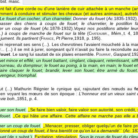
ubst. masc.
nt fait d'une corde ou d'une lanière de cuir attachée à un manche (
mment à conduire et stimuler les chevaux (et autres animaux), autrefoi
Le fouet d'un cocher, d'un charretier.
Donner du fouet
(
Ac.
1835-1932
)
hasser des chiens à coups de fouet; le charretier, le postillon f
ger un coup de fouet
(
Ac.
1878-1932
).
Voyez nos postillons atteler le
..) à coups de manche de fouet sur la tête
(
,
Mém.,
t. 4
, 1
Chateaubr.
 jument. Ils partirent
(
,
Pt Pierre,
1918
, p. 195).
France
i reprenait ses sens (...). Les chevrotines l'avaient moucheté à la man
.. (...) il se mit à jurer, songeant qu'il n'avait pu faire la reconduite a
fouet
. Le sang lui sautait de six plaies ensemble.
,
Gaspard,
19
Pourrat
et mince et effilé; un fouet battant, cinglant, claquant, retentissant, si
ourreau, du dompteur; le fouet au poing, à la main, en main; le fouet e
faire claquer le fouet; brandir, lever son fouet; être armé du fouet.
 vengeur, triomphal.
ut (...) Mathurin Régnier le cynique qui, rajoutant des nœuds au
f
 en voyant les mœurs de son époque :
L'honneur est un vieux saint
vie boh.,
1851
, p. 4.
uer son fouet.
,,Se faire bien valoir, faire valoir son autorité, son crédit, 
fouet.
,,Ce qui hâte une affaire.
Cette affaire ne marche pas elle a 
er un coup de fouet.
,,Menacer, presser, obliger quelqu'un de faire 
donné un coup de fouet, il fera bientôt ce qu'on lui a demandé
`` (
Ac.
183
uet
(
de
+ subst.).
Excitation, stimulation.
Sous le coup de fouet du clim