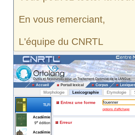
En vous remerciant,
L'équipe du CNRTL
Accueil
Portail lexical
Corpus
Lexique
Morphologie
Lexicographie
Etymologie
Entrez une forme
TLFi
options d'affichage
Académie
e
Erreur
9
édition
Académie