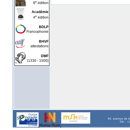
e
8
édition
Académie
e
4
édition
BDLP
Francophonie
BHVF
attestations
DMF
(1330 - 1500)
44, avenue de l
Tél. : 