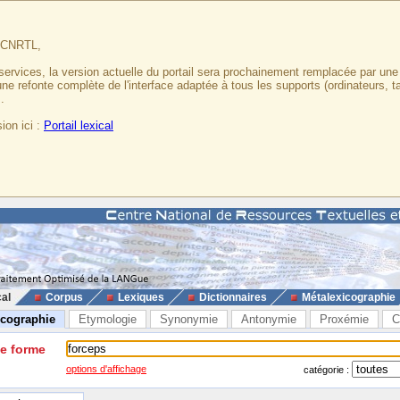
u CNRTL,
services, la version actuelle du portail sera prochainement remplacée par un
 une refonte complète de l'interface adaptée à tous les supports (ordinateurs, t
.
ion ici :
Portail lexical
cal
Corpus
Lexiques
Dictionnaires
Métalexicographie
icographie
Etymologie
Synonymie
Antonymie
Proxémie
C
ne forme
options d'affichage
catégorie :