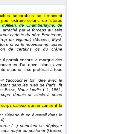
ches séparables se terminent
our extraire celui-ci de l'utérus
s d'Alfieri, de Chamberlayne, de
s, arraché par le forceps au sein
 sœur cadette du père Frontenac,
trop de vigueur)
(
,
Myst.
Mauriac
nsitoire chez le nouveau-né, après
mation de certains os du crâne
qui portait encore la marque des
ouvertes d'un duvet blanc, avec
re jaune, il se préférait à tous
il t'accoucher ton idée avec le
latant dans les rues de Paris, fît
,
Nouv. lundis,
t. 1
, 1861
,
nte-Beuve
ceps, depuis un siècle à peine
 corps calleux qui rencontrent la
ent s'épanouir en éventail dans le
24).
ieures (...) semblent se déployer
orceps major ou posterior
(
,
Gérard