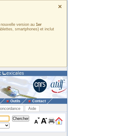
×
e nouvelle version au
1er
ablettes, smartphones) et inclut
Outils
Contact
oncordance
Aide