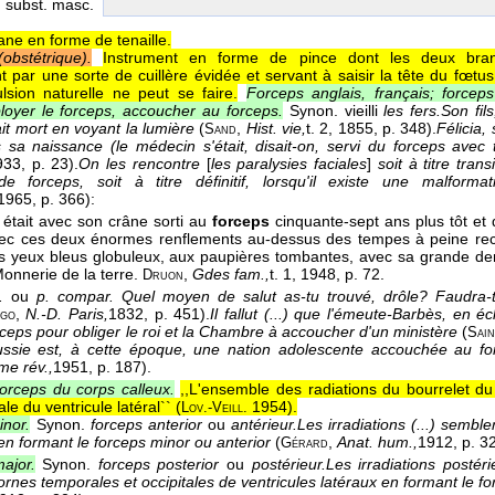
, subst. masc.
ane en forme de tenaille.
obstétrique).
Instrument en forme de pince dont les deux bran
par une sorte de cuillère évidée et servant à saisir la tête du fœtus p
lsion naturelle ne peut se faire.
Forceps anglais, français; forcep
oyer le forceps, accoucher au forceps.
Synon. vieilli
les fers.
Son fil
it mort en voyant la lumière
(
,
Hist. vie,
t. 2
, 1855
, p. 348).
Félicia,
Sand
s sa naissance (le médecin s'était, disait-on, servi du forceps avec 
933
, p. 23).
On les rencontre
[
les paralysies faciales
]
soit à titre tra
 de forceps, soit à titre définitif, lorsqu'il existe une malfor
1965
, p. 366):
l était avec son crâne sorti au
forceps
cinquante-sept ans plus tôt et 
vec ces deux énormes renflements au-dessus des tempes à peine rec
s yeux bleus globuleux, aux paupières tombantes, avec sa grande dentu
Monnerie de la terre.
,
Gdes fam.,
t. 1
, 1948
, p. 72.
Druon
.
ou
p. compar.
Quel moyen de salut as-tu trouvé, drôle? Faudra-t-
,
N.-D. Paris,
1832
, p. 451).
Il fallut (...) que l'émeute-Barbès, en éc
go
orceps pour obliger le roi et la Chambre à accoucher d'un ministère
(
Sai
ssie est, à cette époque, une nation adolescente accouchée au for
e rév.,
1951
, p. 187).
orceps du corps calleux.
,,L'ensemble des radiations du bourrelet du
le du ventricule latéral`` (
1954
).
Lov.-Veill.
nor.
Synon.
forceps anterior
ou
antérieur.
Les irradiations (...) sembl
 en formant le forceps minor ou anterior
(
,
Anat. hum.,
1912
, p. 3
Gérard
ajor.
Synon.
forceps posterior
ou
postérieur.
Les irradiations postér
ornes temporales et occipitales de ventricules latéraux en formant le f