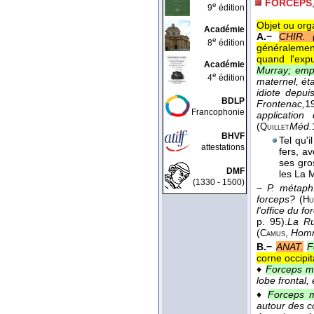
FORCEPS
e
9
édition
Objet ou org
Académie
A.−
CHIR. (
e
8
édition
généralement 
quand l'expu
Académie
Murray; empl
e
4
édition
maternel, éta
idiote depui
BDLP
Frontenac,
1
Francophonie
application
(
Méd.
Quillet
BHVF
Tel qu'i
attestations
fers, a
ses gro
DMF
les La 
(1330 - 1500)
−
P. métaph
forceps?
(
Hu
l'office du f
p. 95).
La Ru
(
,
Homm
Camus
B.−
ANAT.
F
corne occipita
♦
Forceps mi
lobe frontal,
♦
Forceps m
autour des c