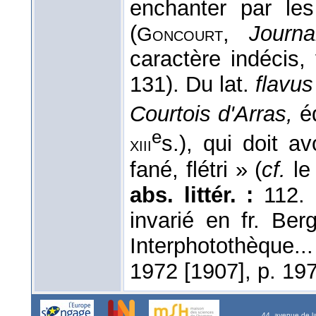
enchanter par les
(
,
Journa
Goncourt
caractère indécis,
131). Du lat.
flavus
Courtois d'Arras,
éd
e
s.), qui doit a
xiii
fané, flétri » (
cf.
le
abs. littér. :
112.
invarié en fr. Be
Interphotothèque.
1972 [1907], p. 19
44, avenue de l