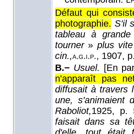
Défaut qui consis
photographie.
S'il
tableau à grande 
tourner
»
plus vite
cin.,
, 1907
, 
a.g.i.p.
B.−
Usuel.
[En par
n'apparaît pas ne
diffusait à travers
une, s'animaient 
Raboliot,
1925
, p. 
faisait dans sa tê
d'elle, tout était