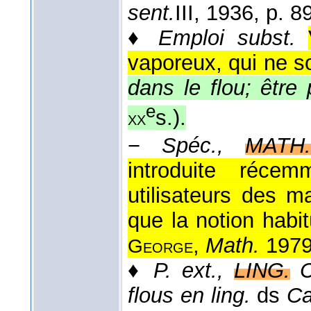
sent.
III
, 1936
, p. 89
♦
Emploi subst.
vaporeux, qui ne s
dans le flou; être
e
s.
).
xx
−
Spéc.,
MATH.
introduite réce
utilisateurs des m
que la notion habi
,
Math.
1979
George
♦
P. ext.,
LING.
C
flous en ling.
ds
Ca