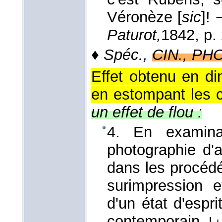
Véronèze [
sic
]!
Paturot,
1842
, p.
♦
Spéc.,
CIN., PHO
Effet obtenu en di
en estompant les c
un effet de flou :
4. En examinan
photographie d'a
dans les procéd
surimpression e
d'un état d'espri
contemporain.
L