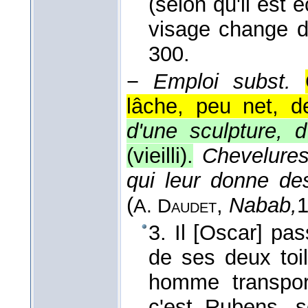
(selon qu'il est 
visage change d
300.
−
Emploi subst.
lâche, peu net, d
d'une sculpture, 
(vieilli).
Chevelures
qui leur donne de
(
,
Nabab,
A. Daudet
3. Il [Oscar] pa
de ses deux toil
homme transpor
c'est Rubens, se