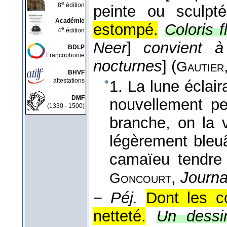
e
8
édition
peinte ou sculpté
Académie
estompé.
Coloris f
e
4
édition
Neer
]
convient 
BDLP
Francophonie
nocturnes
] (
Gautier
BHVF
attestations
1. La lune éclair
DMF
nouvellement pe
(1330 - 1500)
branche, on la 
légèrement bleu
camaïeu tendre 
,
Journa
Goncourt
−
Péj.
Dont les c
netteté.
Un dessin