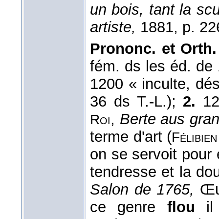
un bois, tant la scu
artiste,
1881, p. 22
Prononc. et Orth.
fém. ds les éd. d
1200 « inculte, dés
36 ds T.-L.);
2.
127
,
Berte aus gran
Roi
terme d'art (
Félibien
on se servoit pour
tendresse et la do
Salon de 1765,
Œuv
ce genre
flou
il 