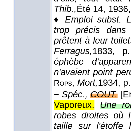
Thib.,
Été 14
, 1936
♦
Emploi subst.
L
trop précis dans
prêtent à leur toil
Ferragus,
1833
, p.
éphèbe d'apparen
n'avaient point per
,
Mort,
1934
, p
Rops
−
Spéc.,
COUT.
[E
Vaporeux.
Une ro
robes droites où
taille sur l'étoffe