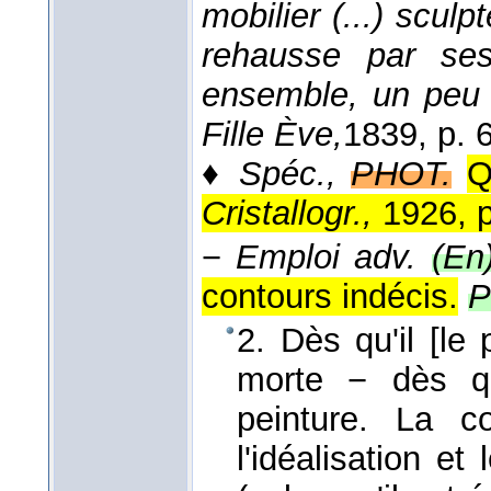
mobilier (...) sculp
rehausse par ses
ensemble, un peu tr
Fille Ève,
1839
, p. 
♦
Spéc.,
PHOT.
Q
Cristallogr.,
1926, p
−
Emploi adv.
(En)
contours indécis.
P
2. Dès qu'il [le
morte − dès qu'
peinture. La c
l'idéalisation et