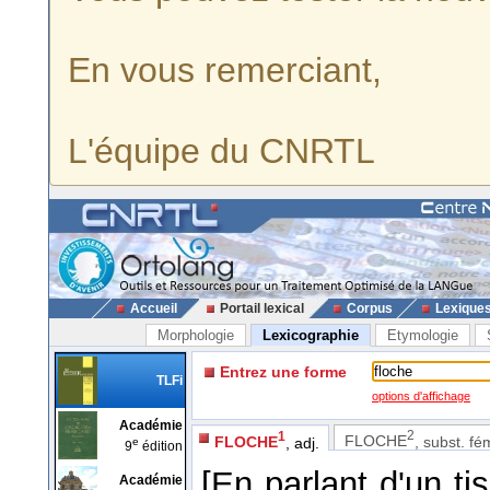
En vous remerciant,
L'équipe du CNRTL
Accueil
Portail lexical
Corpus
Lexique
Morphologie
Lexicographie
Etymologie
Entrez une forme
TLFi
options d'affichage
Académie
2
1
FLOCHE
, subst. fé
FLOCHE
, adj.
e
9
édition
[En parlant d'un ti
Académie