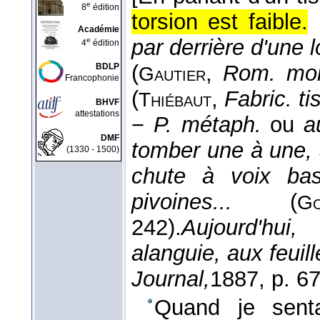
e
8
édition
torsion est faible.
Académie
par derrière d'une
e
4
édition
(
,
Rom. mo
BDLP
Gautier
Francophonie
(
,
Fabric. ti
Thiébaut
BHVF
attestations
−
P. métaph.
ou
a
DMF
tomber une à une, 
(1330 - 1500)
chute à voix bas
pivoines...
(
Go
242).
Aujourd'hui,
alanguie, aux feuil
Journal,
1887
, p. 6
Quand je senta