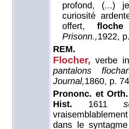
profond, (...) 
curiosité ardent
offert,
floche
Prisonn.,
1922
, p
REM.
Flocher,
verbe in
pantalons floch
Journal,
1860
, p. 7
Prononc. et Orth.
Hist.
1611
s
vraisemblablement 
dans le syntagm