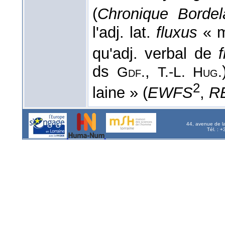
(
Chronique Bordel
l'adj. lat.
fluxus
« m
qu'adj. verbal de
ds
,
Gdf.
T.-L. Hug.
2
laine » (
EWFS
,
R
44, avenue de l
Tél. : 