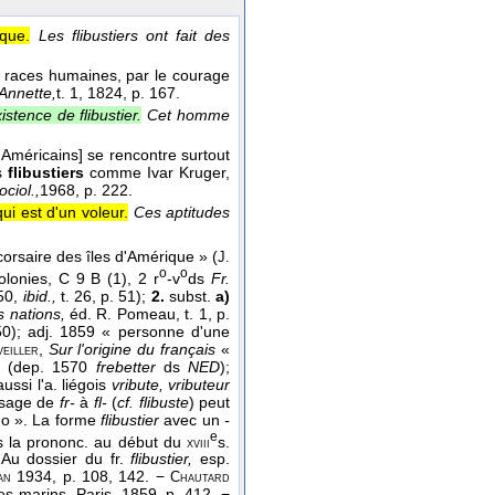
que.
Les flibustiers ont fait des
s races humaines, par le courage
Annette,
t. 1
, 1824
, p. 167.
tence de flibustier.
Cet homme
 Américains] se rencontre surtout
ds
flibustiers
comme Ivar Kruger,
ociol.,
1968
, p. 222.
qui est d'un voleur.
Ces aptitudes
orsaire des îles d'Amérique » (
J.
o
o
lonies, C 9 B (1), 2 r
-v
ds
Fr.
250,
ibid.,
t. 26, p. 51);
2.
subst.
a)
s nations,
éd. R. Pomeau, t. 1, p.
50); adj. 1859 « personne d'une
,
Sur l'origine du français
«
eiller
» (dep. 1570
frebetter
ds
NED
);
aussi l'a. liégois
vribute, vributeur
sage de
fr-
à
fl-
(
cf. flibuste
) peut
go ». La forme
flibustier
avec un
-
e
ns la prononc. au début du
s.
xviii
 Au dossier du fr.
flibustier,
esp.
1934, p. 108, 142. −
an
Chautard
s marins. Paris, 1859, p. 412. −