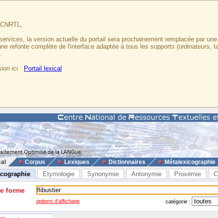
u CNRTL,
services, la version actuelle du portail sera prochainement remplacée par un
 une refonte complète de l'interface adaptée à tous les supports (ordinateurs, t
.
ion ici :
Portail lexical
cal
Corpus
Lexiques
Dictionnaires
Métalexicographie
icographie
Etymologie
Synonymie
Antonymie
Proxémie
C
ne forme
options d'affichage
catégorie :