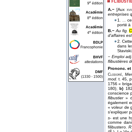
FLIBUSTI
e
9
édition
A.−
[Aux
xvi
Académie
entreprises 
e
8
édition
1. ... 
porté à 
Académie
B.−
Au fig.
C
e
4
édition
d'affaires est
2. Cett
BDLP
dans le
Francophonie
Stavisk
−
Emploi adj.
BHVF
flibustières 
attestations
Prononc. et 
DMF
,
Mem
Clodoré
(1330 - 1500)
mod.
t. 45, p
1756 « briga
180);
b)
1828
conscience p
flibustier
» 
également em
« voleur de 
s'expliquer pa
s-
est une hy
comme dans
filibustero.
R
(É.). La Vie 