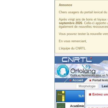
Annonce
Chers usagers du portail lexical d
Après vingt ans de bons et loyaux 
septembre 2026
. Celle-ci apporte
également de nouvelles ressources
Vous pouvez tester la nouvelle vers
En vous remerciant,
L'équipe du CNRTL
Accueil
Portail lexi
Morphologie
Lex
Entrez u
TLFi
Académie