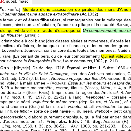
ER
, subst. masc.
e
e
et
s.]
Membre d'une association de pirates des mers d'Améri
i
xviii
qui demandaient une audace extraordinaire
(
Ac.
1932
) :
ces fameux et célèbres
flibustiers
, si remarquables par le mélange de
l'excès, ainsi que la résolution, l'amour du pillage et la cruauté.
,
Balzac
elui qui vit de vol, de fraude, d'escroquerie.
Un comportement, une exis
 un flibustier
(
) :
Littré
e criminologie à col blanc [des classes aisées et moyennes, d'après les
s milieux d'affaires, de banque et de finances, et les noms des gran
i, Lovenstein, Joanovici, sont encore dans toutes les mémoires.
Traité s
, rare.
[En parlant de pers. ou de leur comportement]
Qui est voleur; 
dont s'honore la Bourgeoisie
(
,
Lieux communs,
1902
, p. 211).
Bloy
Orth. :
[flibystje]. Ds
Ac.
dep. 1718.
Étymol. et Hist. 1.
Subst. 1666 « c
oire sur la ville de Saint-Domingue,
ms. des Archives nationales, Co
. 32); adj. 1722 (
,
Nouveau voyage aux Iles d'Amérique,
II, 
J.-B. Labat
nd, voleur à main armée » (
,
Essai sur les mœurs et l'esprit de
Voltaire
-29 « homme malhonnête, escroc, filou » (
,
Mém.,
t. 4, p. 
Vidocq
eu délicate » (
). Empr., dans la région des Antilles
cf.
Bonn.-Paris
R. Arv
ds
Fr. mod.
t. 45, 1977, p. 22-32) à l'angl.
freebooter
« corsaire 
pr. par le néerl.
vrijbuiter
de même sens (dep.
,
cf.
),
cf.
Kiliaen
Valkh.
grand chemin » (
) et le m. b. all.
vributer, cf.
all.
Freibeuter.
Le pas
Gdf.
r l'infl. de
flibot
« sorte de petit navire », du néerl.
vlieboot
« petit car
percorrection, d'abord purement graphique, qui a fini par entrer da
 d'autres mots en
-st-.
Fréq. abs. littér. :
48.
Bbg.
(P.).
Aebischer
. Ling. rom.
1969, t. 33, pp. 38-52. −
1963, pp. 231-233. −
Arv.
Boul
étrange de l'arg. Paris, 1931, p. 289. −
(G. de). Le Lang. de