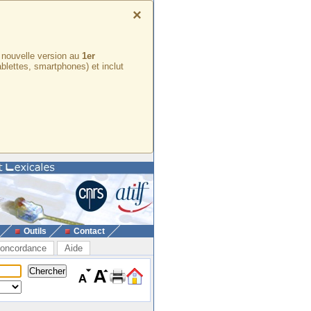
×
e nouvelle version au
1er
ablettes, smartphones) et inclut
Outils
Contact
oncordance
Aide