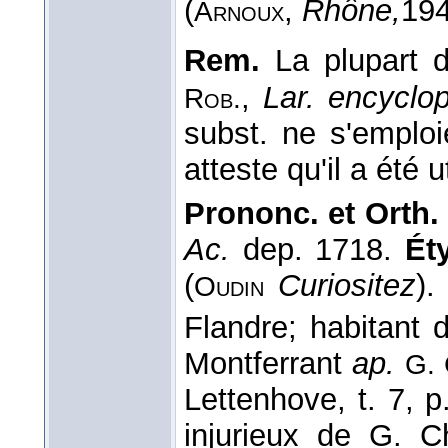
(
,
Rhône,
19
Arnoux
Rem.
La plupart d
,
Lar. encyclop
Rob.
subst. ne s'emploi
atteste qu'il a été u
Prononc. et Orth. 
Ac.
dep. 1718.
Ét
(
Curiositez
).
Oudin
Flandre; habitant 
Montferrant
ap.
G. 
Lettenhove, t. 7, 
injurieux de G. C