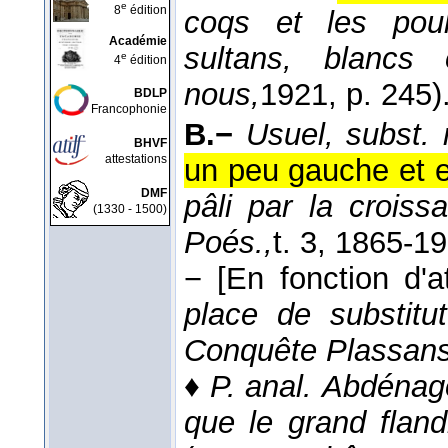
e
8
édition
coqs et les pou
Académie
sultans, blanc
e
4
édition
nous,
1921
, p. 245)
BDLP
Francophonie
B.−
Usuel, subst.
BHVF
attestations
un peu gauche et 
DMF
pâli par la croiss
(1330 - 1500)
Poés.,
t. 3
, 1865-1
−
[En fonction d'at
place de substitut
Conquête Plassans
♦
P. anal.
Abdénago 
que le grand flan