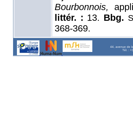
Bourbonnois,
appli
littér. :
13.
Bbg.
S
368-369.
44, avenue de l
Tél. : 