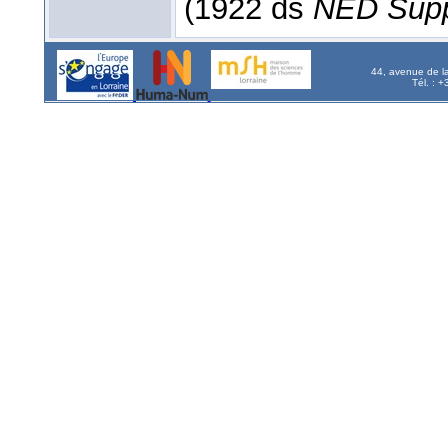
(1922 ds
NED Supp
44, avenue de l
Tél. : 