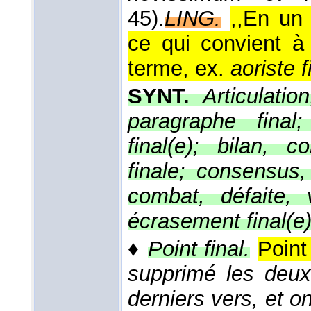
45).
LING.
,,En un
ce qui convient à
terme, ex.
aoriste f
SYNT.
Articulatio
paragraphe final
final(e); bilan, c
finale; consensus, v
combat, défaite, v
écrasement final(e)
♦
Point final.
Point
supprimé les deux
derniers vers, et o