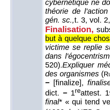
cybernétique ne d
théorie de l'action
gén. sc.,
t. 3, vol. 2
Finalisation,
sub
but à quelque chose
victime se replie s
dans l'égocentris
520).
Expliquer méc
des organismes
(
R
−
[finalize],
finalis
re
dict.
−
1
attest. 
final
* « qui tend ve