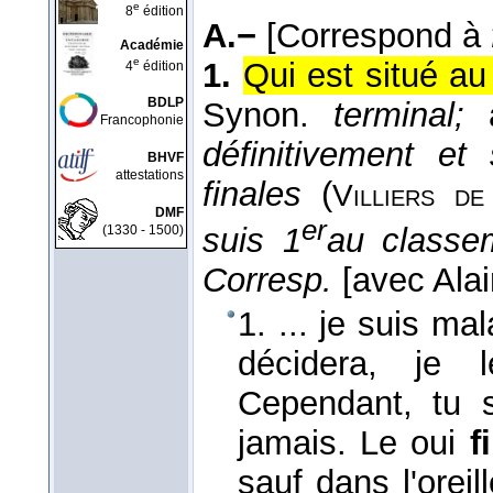
e
8
édition
A.−
[Correspond à
Académie
e
1.
Qui est situé a
4
édition
BDLP
Synon.
terminal;
a
Francophonie
définitivement e
BHVF
attestations
finales
(
Villiers de 
DMF
er
suis 1
au classe
(1330 - 1500)
Corresp.
[avec Alai
1. ... je suis ma
décidera, je 
Cependant, tu 
jamais. Le oui
f
sauf dans l'oreil