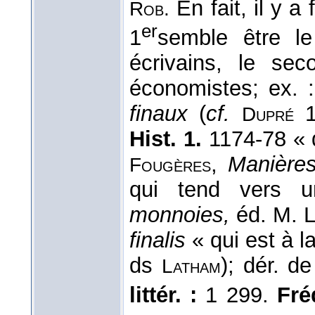
En fait, il y a
Rob.
er
1
semble être le
écrivains, le sec
économistes; ex. 
finaux
(
cf.
1
Dupré
Hist. 1.
1174-78 « qu
,
Manières
Fougères
qui tend vers 
monnoies,
éd. M. L
finalis
« qui est à la
ds
); dér. d
Latham
littér. :
1 299.
Fréq