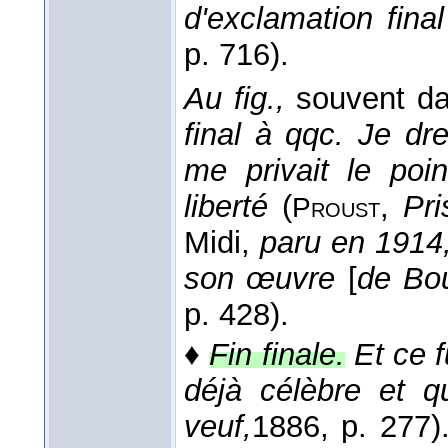
d'exclamation final
p. 716).
Au fig.,
souvent d
final à qqc.
Je dre
me privait le poin
liberté
(
,
Pri
Proust
Midi,
paru en 1914,
son œuvre
[
de Bo
p. 428).
♦
Fin finale.
Et ce f
déjà célèbre et qu
veuf,
1886
, p. 277)