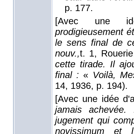
p. 177.
[Avec une id
prodigieusement é
le sens final de 
nouv.,
t. 1, Rouerie
cette tirade. Il 
final :
«
Voilà, Me
14
, 1936
, p. 194).
[Avec une idée d'
jamais achevée. I
jugement qui compar
novissimum et l'