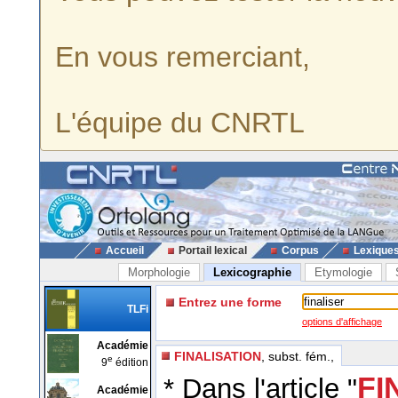
En vous remerciant,
L'équipe du CNRTL
Accueil
Portail lexical
Corpus
Lexique
Morphologie
Lexicographie
Etymologie
Entrez une forme
TLFi
options d'affichage
Académie
FINALISATION
, subst. fém.,
e
9
édition
FI
* Dans l'article "
Académie