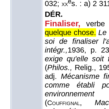
e
032;
s. : a) 2 31
xx
DÉR.
Finaliser,
verbe 
quelque chose.
Le 
soi de finaliser l
intégr.,
1936
, p. 23
exige qu'elle soit
(
Philos.,
Relig.
, 19
adj.
Mécanisme fi
comme établi po
environnement
(
,
Mac
Couffignal