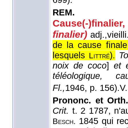
REM.
Cause(-)finalier,
finalier)
adj.,
vieilli
de la cause finale
lesquels
).
To
Littré
noix de coco
]
et 
téléologique, caus
Fl.,
1946
, p. 156).
V
Prononc. et Orth.
Crit.
t. 2 1787, n'a
1845 qui re
Besch.