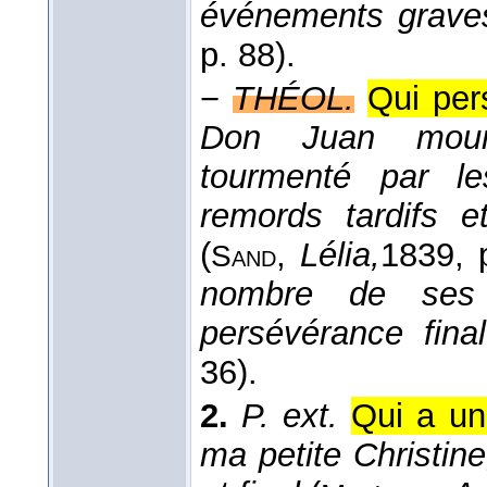
événements graves
p. 88).
−
THÉOL.
Qui per
Don Juan mourut
tourmenté par le
remords tardifs 
(
,
Lélia,
1839
, 
Sand
nombre de ses 
persévérance fina
36).
2.
P. ext.
Qui a un
ma petite Christine