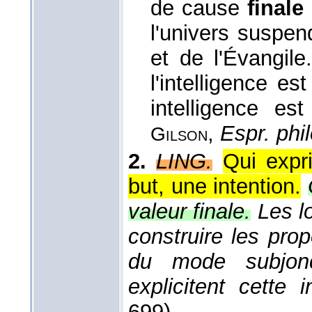
de cause
finale
l'univers suspen
et de l'Évangile.
l'intelligence es
intelligence es
,
Espr. phi
Gilson
2.
LING.
Qui expr
but, une intention.
valeur finale.
Les l
construire les prop
du mode subjonc
explicitent cette i
699).