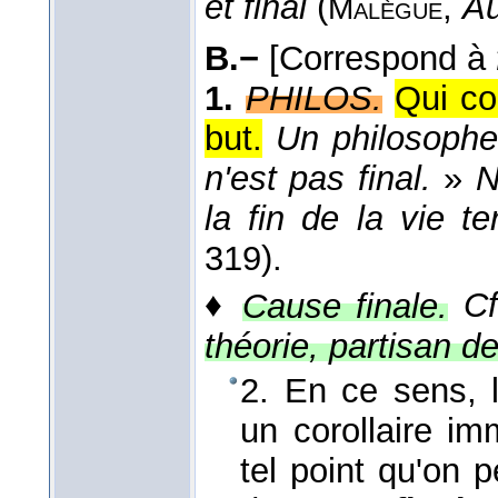
et final
(
,
Au
Malègue
B.−
[Correspond à
1.
PHILOS.
Qui co
but.
Un philosophe n
n'est pas final.
»
N
la fin de la vie te
319).
♦
Cause finale.
Cf
théorie, partisan d
2. En ce sens, l
un corollaire im
tel point qu'on p