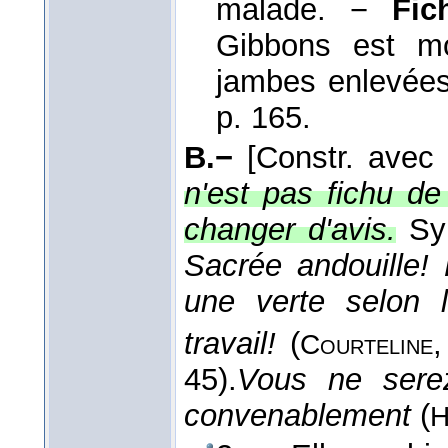
malade. −
Fic
Gibbons est mo
jambes enlevée
p. 165.
B.−
[Constr. avec 
n'est pas fichu de
changer d'avis.
Sy
Sacrée andouille!
une verte selon 
travail!
(
Courteline
45).
Vous ne sere
convenablement
(
H