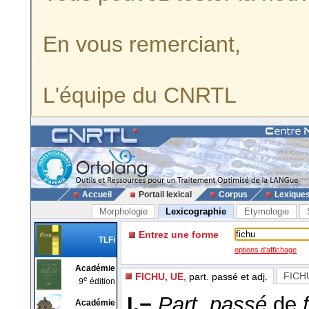
En vous remerciant,
L'équipe du CNRTL
Accueil
Portail lexical
Corpus
Lexique
Morphologie
Lexicographie
Etymologie
Entrez une forme
TLFi
options d'affichage
Académie
FICH
FICHU, UE
, part. passé et adj.
e
9
édition
I.−
Part. passé
de
Académie