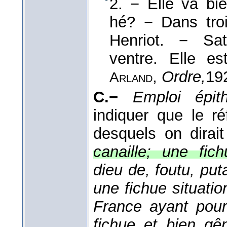
2. − Elle va bie
hé? − Dans tro
Henriot. − Sa
ventre. Elle e
,
Ordre,
19
Arland
C.−
Emploi épit
indiquer que le r
desquels on dirait
canaille; une fich
dieu de, foutu, pu
une fichue situatio
France ayant pour
fichue et bien gê