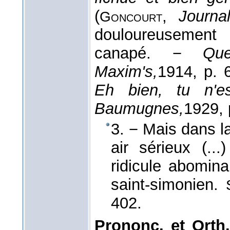
(
,
Journal
Goncourt
douloureusement 
canapé. −
Que
Maxim's,
1914
, p. 6
Eh bien, tu n'es
Baumugnes,
1929
,
3. − Mais dans la
air sérieux (..
ridicule abomin
saint-simonien.
402.
Prononc. et Orth.