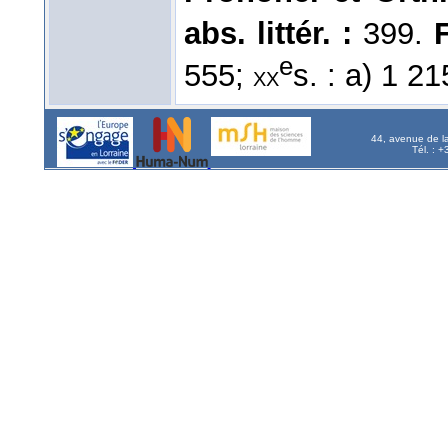
abs. littér. :
399.
F
e
555;
s. : a) 1 21
xx
44, avenue de l
Tél. : 