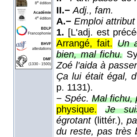
e
8
édition
II.−
Adj., fam.
Académie
e
A.−
Emploi attribut
4
édition
BDLP
1.
[L'adj. est préc
Francophonie
Arrangé, fait.
Un a
BHVF
attestations
bien, mal fichu.
S
DMF
Zoé l'aida à passe
(1330 - 1500)
Ça lui était égal, 
p. 1131).
−
Spéc.
Mal fichu, 
physique.
Je sui
égrotant
(littér.),
pa
du reste, pas très