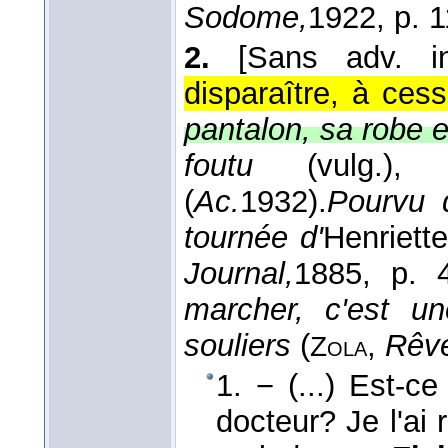
Sodome,
1922
, p. 
2.
[Sans adv. i
disparaître, à cess
pantalon, sa robe e
foutu
(vulg.)
(
Ac.
1932
).
Pourvu q
tournée d'
Henriett
Journal,
1885
, p. 
marcher, c'est un
souliers
(
,
Rêv
Zola
1. − (...) Est-c
docteur? Je l'ai r