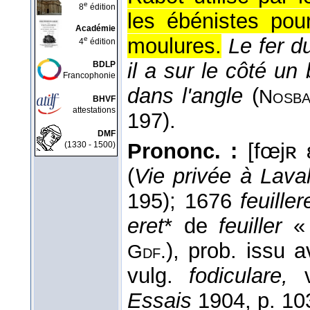
e
8
édition
les ébénistes pour
Académie
moulures.
Le fer du
e
4
édition
il a sur le côté un
BDLP
Francophonie
dans l'angle
(
Nosba
BHVF
attestations
197).
DMF
Prononc. :
[fœjʀ 
(1330 - 1500)
(
Vie privée à Laval
195); 1676
feuille
eret
* de
feuiller
« 
), prob. issu a
Gdf.
vulg.
fodiculare,
Essais
1904, p. 10