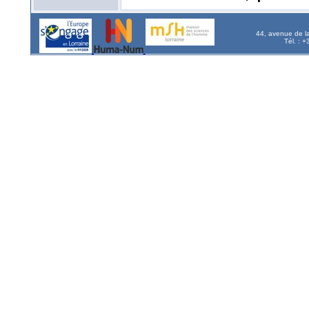
44, avenue de l
Tél. : 