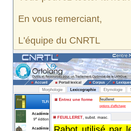
En vous remerciant,
L'équipe du CNRTL
Accueil
Portail lexical
Corpus
Lexique
Morphologie
Lexicographie
Etymologie
Entrez une forme
TLFi
options d'affichage
Académie
FEUILLERET
, subst. masc.
e
9
édition
Rabot utilisé par 
Académie