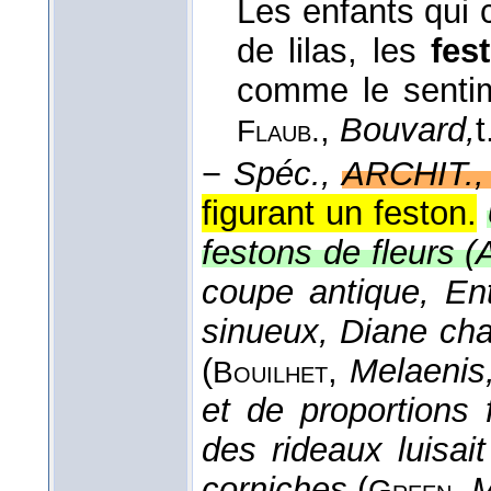
Les enfants qui 
de lilas, les
fes
comme le sentim
,
Bouvard,
t
Flaub.
−
Spéc.,
ARCHIT., 
figurant un feston.
festons de fleurs (
coupe antique, En
sinueux, Diane ch
(
,
Melaenis
Bouilhet
et de proportions 
des rideaux luisai
corniches
(
,
M
Green