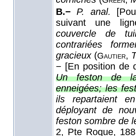
B.−
P. anal.
[Pou
suivant une lign
couvercle de tui
contrariées form
gracieux
(
,
T
Gautier
−
[En position de
Un feston de la
enneigées; les fes
ils repartaient 
déployant de nou
feston sombre de l
2, Pte Roque
, 188