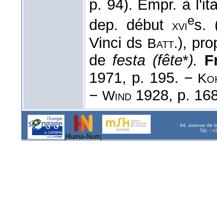
p. 94). Empr. à l'ita
e
dep. début
s. 
xvi
Vinci ds
), pr
Batt.
de
festa (fête
*
).
F
1971, p. 195. −
Ko
−
1928, p. 168
Wind
44, avenue de l
Tél. : 