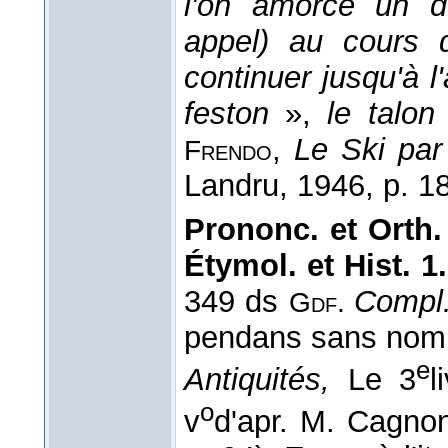
l'on amorce un d
appel) au cours 
continuer jusqu'à l
feston
»,
le talon
,
Le Ski par
Frendo
Landru
, 1946
, p. 1
Prononc. et Orth.
Étymol. et Hist. 1.
349 ds
Compl
Gdf.
pendans sans nom
e
Antiquités,
Le 3
l
o
v
d'apr. M. Cagno