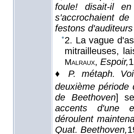
foule! disait-il 
s'accrochaient de
festons d'auditeurs
2. La vague d'as
mitrailleuses, l
,
Espoir,
1
Malraux
♦
P. métaph.
Voi
deuxième période 
de Beethoven
] s
accents d'une ex
déroulent maintena
Quat. Beethoven,
1