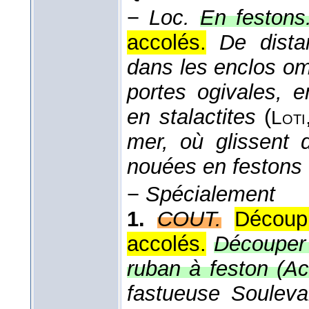
−
Loc.
En festons
accolés.
De dista
dans les enclos omb
portes ogivales, 
en stalactites
(
Loti
mer, où glissent 
nouées en festons
−
Spécialement
1.
COUT.
Découp
accolés.
Découper 
ruban à feston (
Ac
fastueuse Soulevan