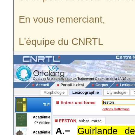
En vous remerciant,
L'équipe du CNRTL
Accueil
Portail lexical
Corpus
Lexique
Morphologie
Lexicographie
Etymologie
Entrez une forme
TLFi
options d'affichage
Académie
FESTON
, subst. masc.
e
9
édition
A.−
Guirlande de
Académie