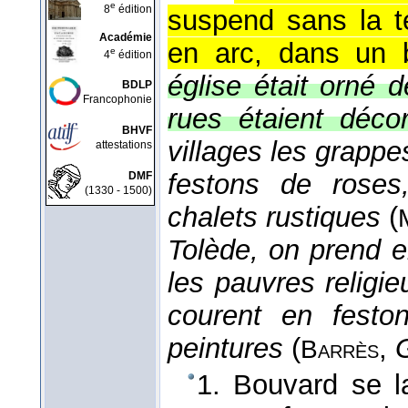
e
8
édition
suspend sans la t
Académie
en arc, dans un b
e
4
édition
église était orné d
BDLP
Francophonie
rues étaient déco
BHVF
villages les grapp
attestations
festons de roses,
DMF
(1330 - 1500)
chalets rustiques
(
Tolède, on prend e
les pauvres religi
courent en festo
peintures
(
,
Barrès
1. Bouvard se l