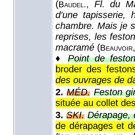
(
,
Fl. du Ma
Baudel.
d'une tapisserie,
chambre. Mais je sa
reprises, les feston
macramé
(
Beauvoir
♦
Point de feston
broder des feston
des ouvrages de d
2.
MÉD.
Feston gi
située au collet de
3.
SKI.
Dérapage, 
de dérapages et de