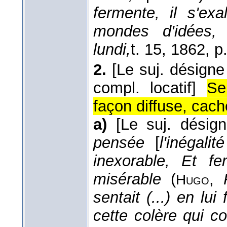
fermente, il s'ex
mondes d'idées, 
lundi,
t. 15
, 1862
, p
2.
[Le suj. désigne
compl. locatif]
Se
façon diffuse, cach
a)
[Le suj. désig
pensée
[
l'inégali
inexorable, Et f
misérable
(
,
Hugo
sentait (...) en lu
cette colère qui 