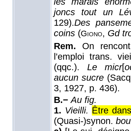
les marais énorm
joncs tout un Lév
129).
Des pansemen
coins
(
,
Gd tr
Giono
Rem.
On rencontr
l'emploi trans. vi
(qqc.).
Le micr
[
o
aucun sucre
(Sacq
3, 1927, p. 436).
B.−
Au fig.
1.
Vieilli.
Être dans
(Quasi-)synon.
boui