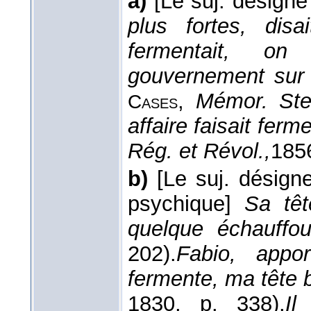
a)
[Le suj. désigne
plus fortes, disa
fermentait, on
gouvernement sur l
,
Mémor. Ste
Cases
affaire faisait ferme
Rég. et Révol.,
185
b)
[Le suj. désign
psychique]
Sa têt
quelque échauffou
202).
Fabio, appo
fermente, ma tête 
1830
, p. 338).
I