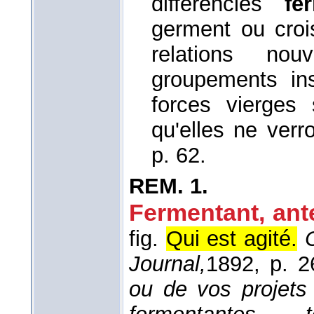
différenciés
fe
germent ou croi
relations nou
groupements in
forces vierges
qu'elles ne verr
p. 62.
REM.
1.
Fermentant, ant
fig.
Qui est agité.
Journal,
1892
, p. 2
ou de vos projets 