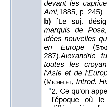
devant les capric
Ami,
1885
, p. 245).
b)
[Le suj. dési
marquis de Posa, 
idées nouvelles q
en Europe
(
Sta
287).
Alexandrie fu
toutes les croyan
l'Asie et de l'Eur
(
,
Introd. Hi
Michelet
2. Ce qu'on appe
l'époque où le