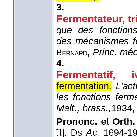
3.
Fermentateur, tr
que des fonction
des mécanismes fe
,
Princ. méd
Bernard
4.
Fermentatif, i
fermentation.
L'ac
les fonctions ferm
Malt., brass.,
1934
,
Prononc. et Orth. 
̃:t]. Ds
Ac.
1694-1