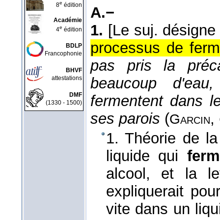
e
8
édition
A.−
Académie
1.
[Le suj. désign
e
4
édition
processus de ferme
BDLP
Francophonie
pas pris la préc
BHVF
attestations
beaucoup d'eau,
DMF
fermentent dans le
(1330 - 1500)
ses parois
(
,
Garcin
1. Théorie de la
liquide qui
ferm
alcool, et la 
expliquerait pour
vite dans un liq