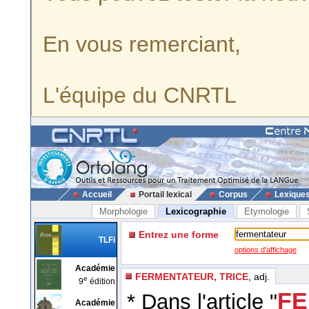
En vous remerciant,
L'équipe du CNRTL
Accueil
Portail lexical
Corpus
Lexique
Morphologie
Lexicographie
Etymologie
Entrez une forme
TLFi
options d'affichage
Académie
FERMENTATEUR, TRICE
, adj.
e
9
édition
FE
* Dans l'article "
Académie