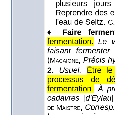
plusieurs jour
Reprendre des ex
l'eau de Seltz.
C.
♦
Faire ferment
fermentation.
Le v
faisant fermenter
(
,
Précis hy
Macaigne
2.
Usuel.
Être le
processus de dé
fermentation.
À pr
cadavres
[
d'Eylau
,
Corresp.
de Maistre