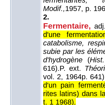
fermentantes, 
Modif.,
1957
, p. 196
2.
Fermentaire,
adj
d'une fermentatio
catabolisme, respi
subie par les éléme
d'hydrogène
(
Hist
616).
P. ext.
Théor
vol. 2
, 1964
p. 641)
d'un pain fermen
rites latins) dans l
t. 1 1968
).