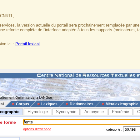
u CNRTL,
services, la version actuelle du portail sera prochainement remplacée par un
 une refonte complète de l'interface adaptée à tous les supports (ordinateurs, t
.
ion ici :
Portail lexical
cal
Corpus
Lexiques
Dictionnaires
Métalexicographie
icographie
Etymologie
Synonymie
Antonymie
Proxémie
C
ne forme
options d'affichage
catégorie :