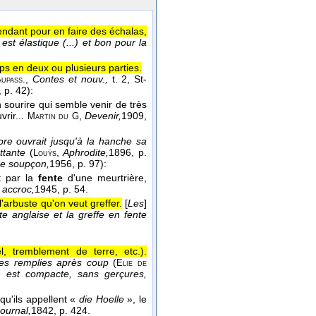
fendant pour en faire des échalas,
est élastique (...) et bon pour la
ps en deux ou plusieurs parties.
,
Contes et nouv.,
t. 2, St-
upass.
, p. 42):
n sourire qui semble venir de très
vrir...
,
Devenir,
1909
,
Martin du G
re ouvrait jusqu'à la hanche sa
ttante
(
,
Aphrodite,
1896
, p.
Louÿs
e soupçon,
1956
, p. 97):
nt par la
fente
d'une meurtrière,
 accroc,
1945
, p. 54.
l'arbuste qu'on veut greffer.
[
Les
]
nte anglaise et la greffe en fente
, tremblement de terre, etc.).
tes remplies après coup
(
Elie de
.) est compacte, sans gerçures,
u'ils appellent «
die Hoelle
», le
ournal,
1842
, p. 424.