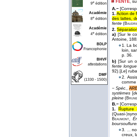
FENTE
, su
e
9
édition
A.−
[Corres
Académie
1.
Action de 
e
des lattes, d
8
édition
fente
(
Baudri
Académie
2.
Séparation
e
4
édition
a)
[Sur le c
Antoine
, 188
BDLP
1. La bo
Francophonie
loin, s
p. 36.
BHVF
b)
[Sur un o
attestations
fente longue
92).
[
Le
]
ruba
DMF
2. Assi
(1330 - 1500)
comme p
−
Spéc.,
ARB
systèmes
[
d
pleine
(
Brune
B.−
[Corres
1.
Rupture 
(Quasi-)syn
,
Ém
Beaumont
boursouflures
3. ... 
creux, 