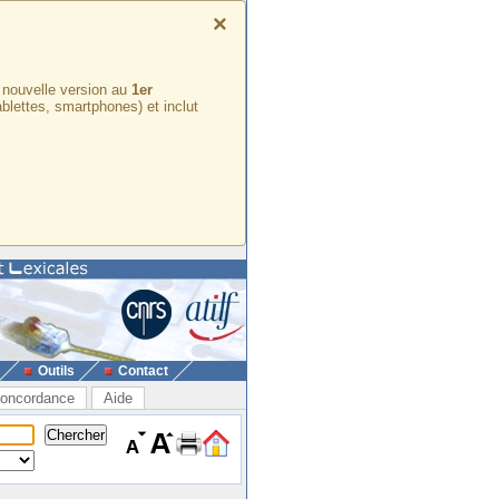
×
e nouvelle version au
1er
ablettes, smartphones) et inclut
Outils
Contact
oncordance
Aide