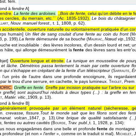
bst. fém.
pond à
fendre
A]
fendre.
La fente des ardoises.
,,
Bois de fente,
celui qu'on débite en le 
es cercles, du merrain, etc.`` (
Ac.
1835-1932
).
Le bois du châtaignier 
,
Nouv. manuel forest.,
t. 1
, 1808
, p. 62).
llart
 accidentelle, ouverture naturelle ou volontairement pratiquée d'un cor
orps humain]
Un filet de sang coulait d'une fente au coin du front
(
Ma
3
, p. 199).
La fente démesurée de sa bouche
(
,
Nœud vip.,
1932
Mauriac
uche est inoubliable : des lèvres incolores, d'un dessin lourd et net; u
ans hâte, qui allonge démesurément la
fente
des lèvres sans les entr'ou
bjet]
Ouverture longue et étroite.
La tunique en mousseline de pourp
 et lâche. Démétrios passa lentement la main par cette ouverture flo
n qui s'échappe en crépitant de la fente d'un téléscripteur
(
,
Èr
Sarraute
s l'un près de l'autre dans une profonde encoignure, ils regardaie
ar le trou d'une serrure, en cachette, le pays lumineux.
,
Prem.
Triolet
ORIC.
Greffe en fente.
Greffe par incision pratiquée sur l'arbre ou sur 
e greffe
]
sont aujourd'hui réduits à deux types (...) : la greffe en fe
,
Matér. vitic.,
1909
, p. 13).
t
pond à
fendre
B]
généralement provoquée par un élément naturel (sécheresse, gel
on.
crevasse, fissure.
Tout le monde sait que les filons sont des fen
anat. volcan.,
1847
, p. 13).
Une brique de qualité satisfaisante (..
, fentes ou autres cavités
(
,
Trav. publ.,
t. 1
, 1928
, p. 134):
Bourde
nous nous engageâmes dans une belle et profonde
fente
de montagne q
la profondeur (et non «
l'enfer
», comme on le traduit si mal).
,
J
Michelet