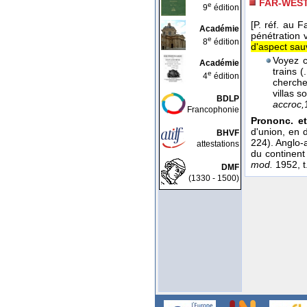
FAR-WES
e
9
édition
[P. réf. au 
Académie
pénétration 
e
8
édition
d'aspect sau
Voyez c
Académie
trains (
e
4
édition
chercheu
villas 
BDLP
accroc,
Francophonie
Prononc. et
d'union, en
BHVF
224). Anglo
attestations
du continent
mod.
1952, t.
DMF
(1330 - 1500)