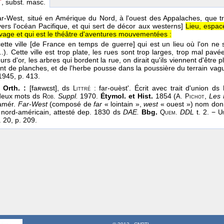
T
, subst. masc.
Far-West, situé en Amérique du Nord, à l'ouest des Appalaches, que tr
vers l'océan Pacifique, et qui sert de décor aux westerns]
Lieu, espace
vage et qui est le théâtre d'aventures mouvementées :
ette ville [de France en temps de guerre] qui est un lieu où l'on ne 
...). Cette ville est trop plate, les rues sont trop larges, trop mal pavé
rs d'or, les arbres qui bordent la rue, on dirait qu'ils viennent d'être pl
sont de planches, et de l'herbe pousse dans la poussière du terrain vagu
1945
, p. 413.
 Orth. :
[faʀwεst], ds
: far-ouèst'. Écrit avec trait d'union ds
Littré
 deux mots ds
Suppl.
1970.
Étymol. et Hist.
1854 (
,
Les
Rob.
A. Pichot
-amér.
Far-West
(composé de
far
« lointain »,
west
« ouest ») nom donn
 nord-américain, attesté dep. 1830 ds
DAE.
Bbg.
DDL
t. 2. −
Quem.
U
 20, p. 209.