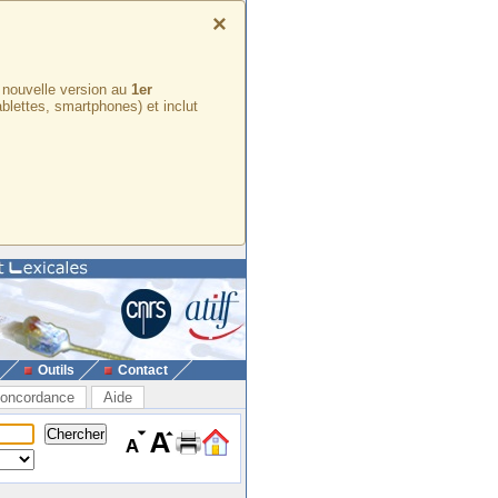
×
e nouvelle version au
1er
ablettes, smartphones) et inclut
Outils
Contact
oncordance
Aide