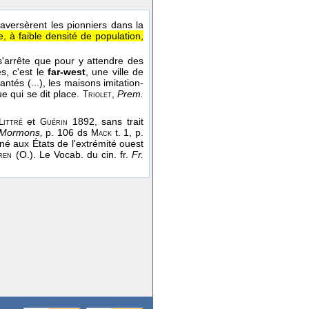
aversèrent les pionniers dans la
, à faible densité de population,
s'arrête que pour y attendre des
es, c'est le
far-west
, une ville de
antés (...), les maisons imitation-
e qui se dit place.
,
Prem.
Triolet
et
1892, sans trait
Littré
Guérin
 Mormons,
p. 106 ds
t. 1, p.
Mack
é aux États de l'extrémité ouest
(O.). Le Vocab. du cin. fr.
Fr.
ren