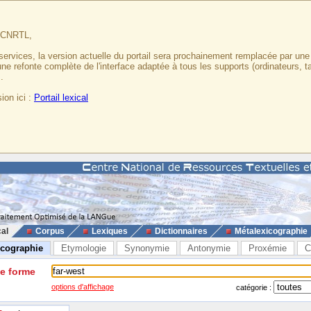
u CNRTL,
services, la version actuelle du portail sera prochainement remplacée par un
 une refonte complète de l'interface adaptée à tous les supports (ordinateurs, t
.
ion ici :
Portail lexical
cal
Corpus
Lexiques
Dictionnaires
Métalexicographie
icographie
Etymologie
Synonymie
Antonymie
Proxémie
C
ne forme
options d'affichage
catégorie :