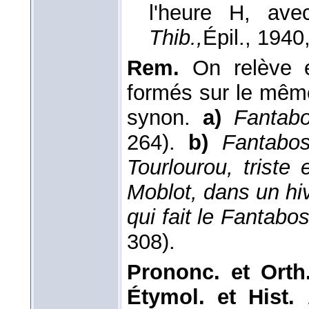
l'heure H, ave
Thib.,
Épil.
, 1940
Rem.
On relève e
formés sur le mêm
synon.
a)
Fantab
264).
b)
Fantabos
Tourlourou, triste 
Moblot, dans un hiv
qui fait le Fantabo
308).
Prononc. et Orth.
Étymol. et Hist.
1