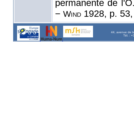
permanente de l'O
−
1928, p. 53,
Wind
44, avenue de l
Tél. : 