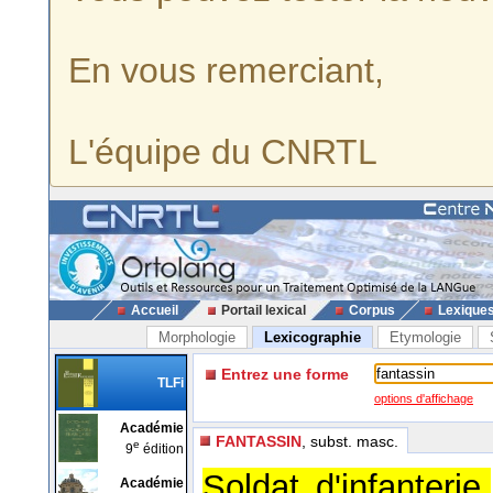
En vous remerciant,
L'équipe du CNRTL
Accueil
Portail lexical
Corpus
Lexique
Morphologie
Lexicographie
Etymologie
Entrez une forme
TLFi
options d'affichage
Académie
FANTASSIN
, subst. masc.
e
9
édition
Soldat d'infanterie.
Académie