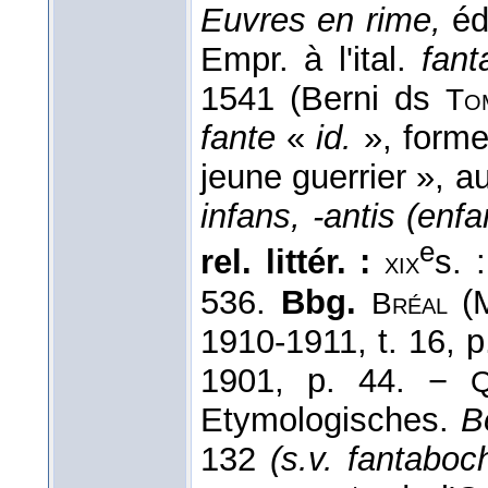
Euvres en rime,
éd.
Empr. à l'ital.
fant
1541 (Berni ds
To
fante
«
id.
», form
jeune guerrier », au
infans, -antis (enfa
e
rel. littér. :
s. 
xix
536.
Bbg.
(M
Bréal
1910-1911, t. 16, p
1901, p. 44. −
Etymologisches.
B
132
(s.v. fantaboc