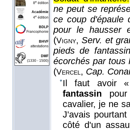
e
8
édition
ne peut se représent
Académie
ce coup d'épaule 
e
4
édition
pour le hausser 
BDLP
Francophonie
(
,
Serv. et gran
Vigny
BHVF
attestations
pieds de fantassin
DMF
écorchés par tous 
(1330 - 1500)
(
,
Cap. Cona
Vercel
Il faut avoir
fantassin
pour
cavalier, je ne s
J'avais pourtant 
côté d'un assau