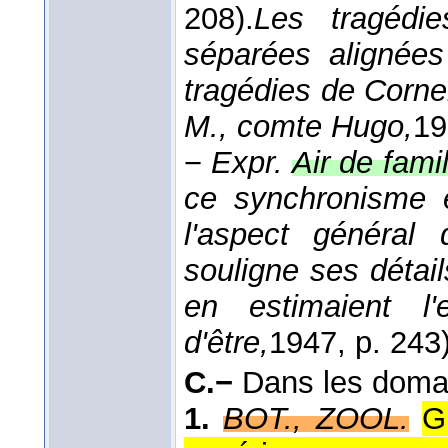
208).
Les tragédi
séparées alignées
tragédies de Cornei
M., comte Hugo,
19
−
Expr.
Air de famil
ce synchronisme e
l'aspect général 
souligne ses détai
en estimaient l'
d'être,
1947
, p. 243)
C.−
Dans les dom
1.
BOT., ZOOL.
G