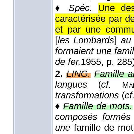
♦
Spéc.
Une des
caractérisée par 
et par une commu
[
les Lombards
]
au 
formaient une fam
de fer,
1955
, p. 285
2.
LING.
Famille ar
langues
(
cf.
Ma
transformations
(
cf
♦
Famille de mots.
composés formés 
une
famille de mo