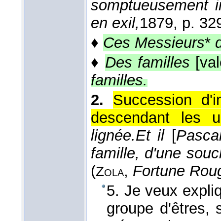
somptueusement ins
en exil,
1879
, p. 32
♦
Ces Messieurs
*
♦
Des familles
[val
familles.
2.
Succession d'
descendant les u
lignée.
Et il
[
Pasca
famille, d'une sou
(
,
Fortune Rou
Zola
5. Je veux expl
groupe d'êtres,