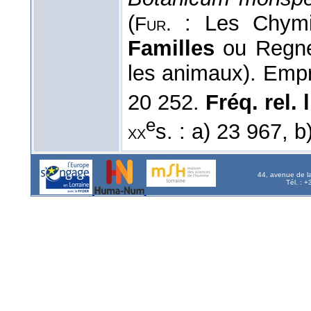
(
: Les Chymis
Fur.
Familles
ou Regnes
les animaux). Empr.
20 252.
Fréq. rel. l
e
s. : a) 23 967, b
xx
44, avenue de l
Tél. : 