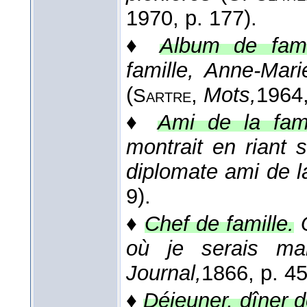
1970
, p. 177).
♦
Album de fami
famille, Anne-Mari
(
,
Mots,
1964
Sartre
♦
Ami de la fami
montrait en riant s
diplomate ami de la
9).
♦
Chef de famille.
où je serais mar
Journal,
1866
, p. 4
♦
Déjeuner, dîner d