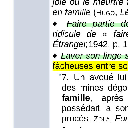
joie où le meurtre 
en famille
(
,
L
Hugo
♦
Faire partie d
ridicule de
«
fai
Étranger,
1942
, p. 
♦
Laver son linge s
fâcheuses entre soi
7. Un avoué lui 
des mines dégo
famille
, après 
possédait la so
procès.
,
Fo
Zola