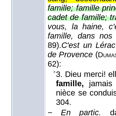
famille; famille pri
cadet de famille; tr
vous, la haine, c
famille, dans nos 
89).
C'est un Lérac
de Provence
(
Duma
62):
3. Dieu merci! e
famille,
jamais l
nièce se conduis
304.
−
En partic.
da