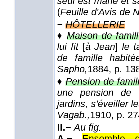
seul est marié et 
(
Feuille d'Avis de 
−
HÔTELLERIE
♦
Maison de famill
lui fit
[
à Jean
]
le 
de famille habit
Sapho,
1884
, p. 13
♦
Pension de famil
une pension de f
jardins, s'éveiller
Vagab.,
1910
, p. 27
II.−
Au fig.
A.−
Ensemble d