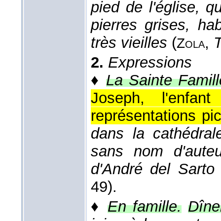
pied de l'église, 
pierres grises, ha
très vieilles
(
,
T
Zola
2.
Expressions
♦
La Sainte Famill
Joseph, l'enfan
représentations pi
dans la cathédral
sans nom d'auteu
d'André del Sarto
49).
♦
En famille.
Dîner