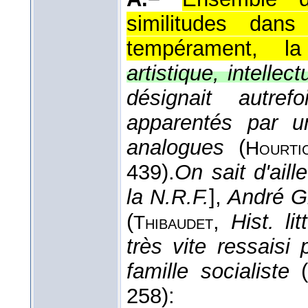
similitudes dans
tempérament, la 
artistique, intellect
désignait autre
apparentés par u
analogues
(
Hourti
439).
On sait d'ail
la N.R.F.
],
André Gi
(
,
Hist. litt
Thibaudet
très vite ressaisi
famille socialiste
258):