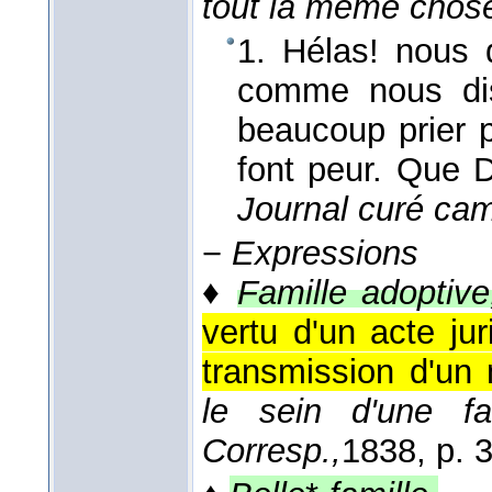
tout la même chos
1. Hélas! nous 
comme nous dis
beaucoup prier 
font peur. Que 
Journal curé cam
−
Expressions
♦
Famille adoptive
vertu d'un acte jur
transmission d'un
le sein d'une fam
Corresp.,
1838
, p. 