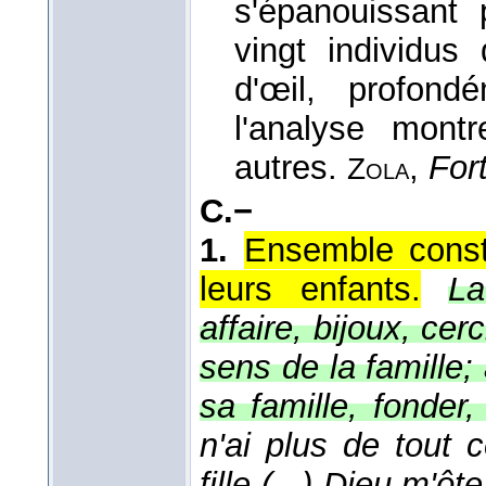
s'épanouissant
vingt individus
d'œil, profond
l'analyse mont
autres.
,
For
Zola
C.−
1.
Ensemble const
leurs enfants.
La
affaire, bijoux, cer
sens de la famille;
sa famille, fonder,
n'ai plus de tout 
fille (...) Dieu m'ôte