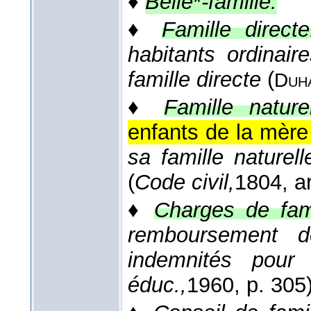
♦
Belle
*
-famille.
♦
Famille directe
habitants ordinai
famille directe
(
Duh
♦
Famille naturel
enfants de la mère
sa famille naturel
(
Code civil,
1804
, a
♦
Charges de fami
remboursement d
indemnités pour
éduc.,
1960
, p. 305)