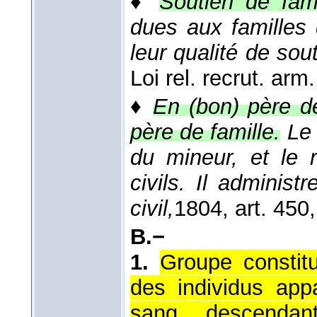
♦
Soutien de fami
dues aux familles de
leur qualité de sou
Loi rel. recrut. arm.
♦
En (bon) père de
père de famille.
Le 
du mineur, et le 
civils. Il adminis
civil,
1804
, art. 450,
B.−
1.
Groupe constit
des individus app
sang, descendan