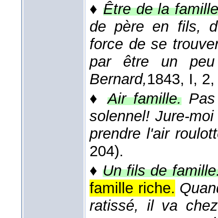
♦
Être de la famille
de père en fils, 
force de se trouver
par être un peu
Bernard,
1843
, I, 2
♦
Air famille.
Pas 
solennel! Jure-moi 
prendre l'air roulot
204).
♦
Un fils de famille
famille riche.
Quand
ratissé, il va ch