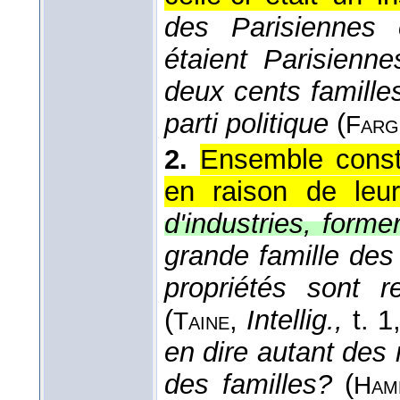
des Parisiennes é
étaient Parisienn
deux cents famill
parti politique
(
Farg
2.
Ensemble const
en raison de leur
d'industries, forme
grande famille des
propriétés sont 
(
,
Intellig.,
t. 1
Taine
en dire autant des
des familles?
(
Ham