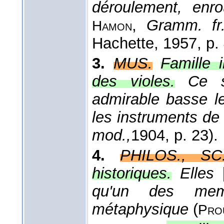
déroulement, enro
,
Gramm. fr.
Hamon
Hachette
, 1957
, p.
3.
MUS.
Famille 
des violes.
Ce 
admirable basse le
les instruments de
mod.,
1904
, p. 23).
4.
PHILOS., SC
historiques.
Elles
qu'un des mem
métaphysique
(
Pro