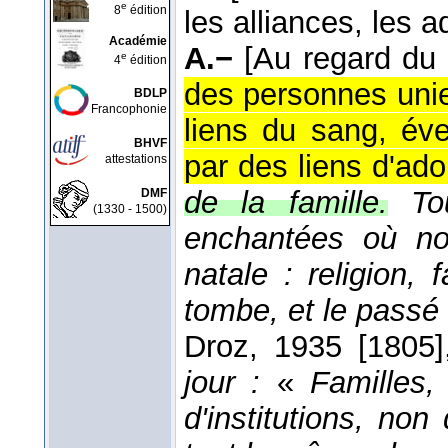
e
8
édition
les alliances, les a
Académie
A.−
[Au regard du 
e
4
édition
des personnes unie
BDLP
Francophonie
liens du sang, éve
BHVF
par des liens d'ado
attestations
de la famille.
To
DMF
(1330 - 1500)
enchantées où no
natale : religion, 
tombe, et le passé 
Droz
, 1935 [1805]
jour :
«
Familles,
d'institutions, no