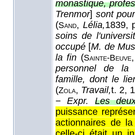
monastique, profes
Trenmor
]
sont pour
(
,
Lélia,
1839
, 
Sand
soins de l'universi
occupé
[
M. de Mu
la fin
(
Sainte-Beuve
personnel de la 
famille, dont le li
(
,
Travail,
t. 2
, 
Zola
−
Expr.
Les deux
puissance représe
actionnaires de 
celle-ci était un i