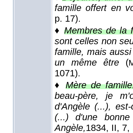
famille offert en v
p. 17).
♦
Membres de la f
sont celles non s
famille, mais aussi
un même être
(
M
1071).
♦
Mère de famille
beau-père, je m
d'Angèle (...), est
(...) d'une bonn
Angèle,
1834
, II, 7