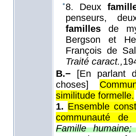
8. Deux
famill
penseurs, de
familles
de mys
Bergson et Hei
François de Sa
Traité caract.,
19
B.−
[En parlant d
choses]
Communa
similitude formelle.
1.
Ensemble consti
communauté de co
Famille humaine; 