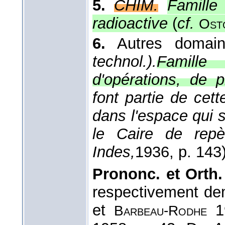
5.
CHIM.
Famille 
radioactive
(
cf.
Ost
6.
Autres domai
technol.).
Famill
d'opérations, de 
font partie de cet
dans l'espace qui 
le Caire de rep
Indes,
1936
, p. 143)
Prononc. et Orth.
respectivement de
et
19
Barbeau-Rodhe