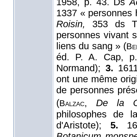
1958, p. 43. Ds
A
1337 « personnes h
Roisin,
353 ds T.
personnes vivant s
liens du sang » (
Be
éd. P. A. Cap, 
Normand);
3.
1611
ont une même origi
de personnes prés
(
,
De la C
Balzac
philosophes de 
d'Aristote);
5.
167
Botanicum monspe