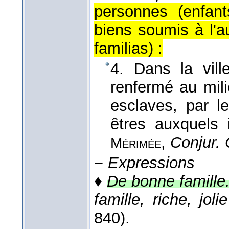
personnes (enfant
biens soumis à l'au
familias
) :
4. Dans la vill
renfermé au mil
esclaves, par l
êtres auxquels 
,
Conjur. 
Mérimée
−
Expressions
♦
De bonne famille
famille, riche, jolie
840).