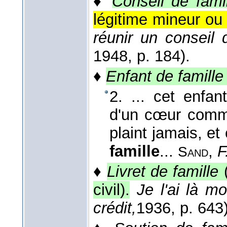
♦
Conseil de famil
légitime mineur ou d
réunir un conseil 
1948
, p. 184).
♦
Enfant de famille
2. ... cet enfan
d'un cœur comme
plaint jamais, e
famille
...
,
F
Sand
♦
Livret de famille
(
civil).
Je l'ai là mo
crédit,
1936
, p. 643)