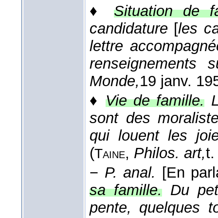
♦
Situation de fa
candidature
[
les c
lettre accompagné
renseignements su
Monde,
19 janv. 19
♦
Vie de famille.
L
sont des moralist
qui louent les joi
(
,
Philos. art,
t.
Taine
−
P. anal.
[En par
sa famille.
Du pet
pente, quelques t