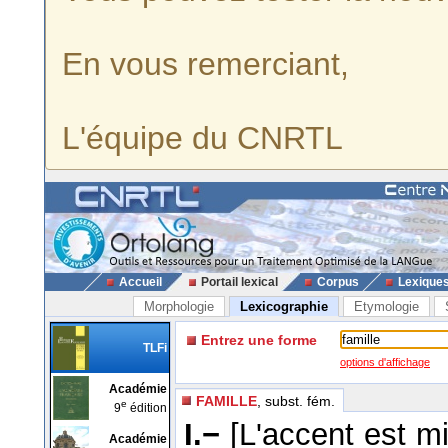
En vous remerciant,
L'équipe du CNRTL
Accueil
Portail lexical
Corpus
Lexique
Morphologie
Lexicographie
Etymologie
Entrez une forme
TLFi
options d'affichage
Académie
FAMILLE
, subst. fém.
e
9
édition
I.−
[L'accent est m
Académie