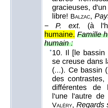
gracieuses, d'un 
libre!
,
Pay
Balzac
−
P. ext.
(à l'h
humaine.
Famille h
humain :
10. Il [le bassi
se creuse dans l
(...). Ce bassin 
des contrastes,
différentes de 
l'une l'autre de
,
Regards 
Valéry