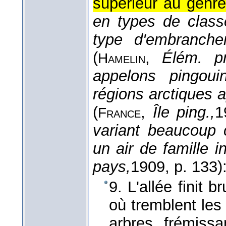
supérieur au genre
en types de classe
type d'embranche
(
,
Élém. pr
Hamelin
appelons pingoui
régions arctiques a
(
,
Île ping.,
1
France
variant beaucoup 
un air de famille i
pays,
1909
, p. 133)
9. L'allée finit
où tremblent les 
arbres frémiss