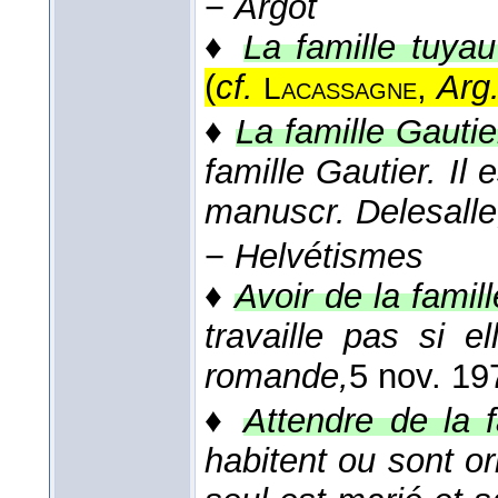
−
Argot
♦
La famille tuya
(
cf.
,
Arg
Lacassagne
♦
La famille Gautie
famille Gautier. Il
manuscr. Delesalle
−
Helvétismes
♦
Avoir de la famill
travaille pas si e
romande,
5 nov. 19
♦
Attendre de la f
habitent ou sont or